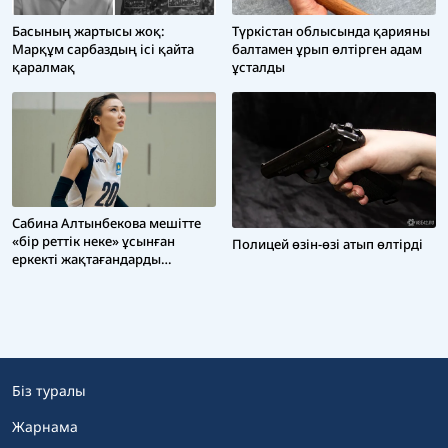
Басының жартысы жоқ:
Түркістан облысында қарияны
Марқұм сарбаздың ісі қайта
балтамен ұрып өлтірген адам
қаралмақ
ұсталды
Сабина Алтынбекова мешітте
«бір реттік неке» ұсынған
Полицей өзін-өзі атып өлтірді
еркекті жақтағандарды
айыптады
Біз туралы
Жарнама