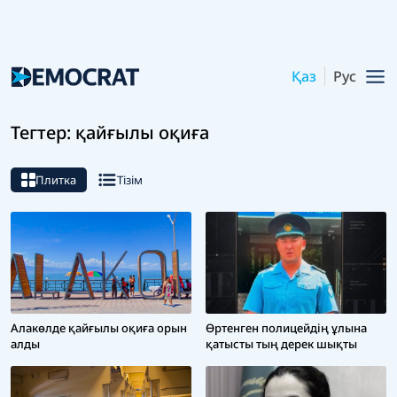
Қаз
Рус
Тегтер: қайғылы оқиға
Плитка
Тізім
Алакөлде қайғылы оқиға орын
Өртенген полицейдің ұлына
алды
қатысты тың дерек шықты