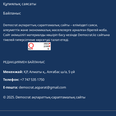
Құпиялық саясаты
Байланыс
Democrat ақпараттық-сараптамалық сайты – еліміздегі саяси,
әлеуметтік және экономикалық мәселелерге арналған бірегей жоба.
Сайт әкімшілігі материалды көшіріп басу кезінде Democrat.kz сайтына
тікелей гиперсілтеме көрсетуді талап етеді.
РЕДАКЦИЯМЕН БАЙЛАНЫС
Мекенжай:
ҚР, Алматы қ., Алғабас ш/а, 5 үй
Телефон:
+7 747 535 1750
E-пошта:
democrat.aqparat@gmail.com
© 2025. Democrat ақпараттық-сараптамалық сайты