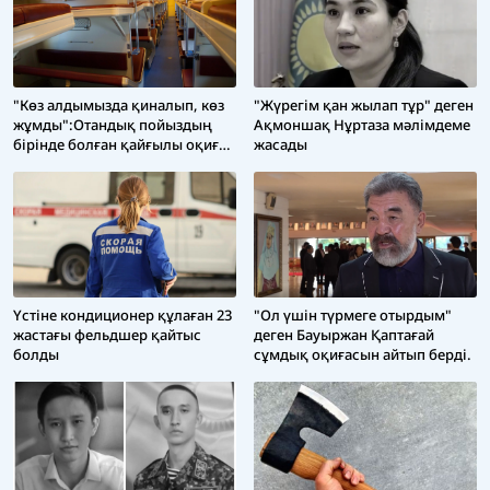
"Көз алдымызда қиналып, көз
"Жүрегім қан жылап тұр" деген
жұмды":Отандық пойыздың
Ақмоншақ Нұртаза мәлімдеме
бірінде болған қайғылы оқиға
жасады
жұрттың ренішін оятты
Үстіне кондиционер құлаған 23
"Ол үшін түрмеге отырдым"
жастағы фельдшер қайтыс
деген Бауыржан Қаптағай
болды
сұмдық оқиғасын айтып берді.