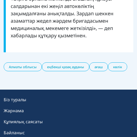
салдарынан екі жеңіл автокөліктің
зақымдалғаны анықталды. Зардап шеккен
азаматтар жедел жәрдем бригадасымен
медициналық мекемеге жеткізілді», — деп
хабарлады құтқару қызметінен.
Алматы облысы
еңбекші қазақ ауданы
ағаш
көлік
Біз туралы
Жарнама
Құпиялық саясаты
Байланыс