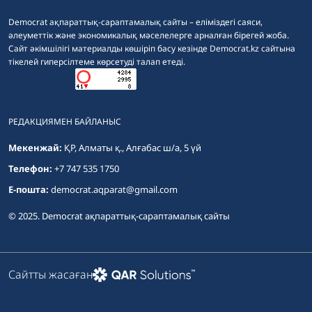
Democrat ақпараттық-сараптамалық сайты – еліміздегі саяси,
әлеуметтік және экономикалық мәселелерге арналған бірегей жоба.
Сайт әкімшілігі материалды көшіріп басу кезінде Democrat.kz сайтына
тікелей гиперсілтеме көрсетуді талап етеді.
РЕДАКЦИЯМЕН БАЙЛАНЫС
Мекенжай:
ҚР, Алматы қ., Алғабас ш/а, 5 үй
Телефон:
+7 747 535 1750
E-пошта:
democrat.aqparat@gmail.com
© 2025. Democrat ақпараттық-сараптамалық сайты
Сайтты жасаған