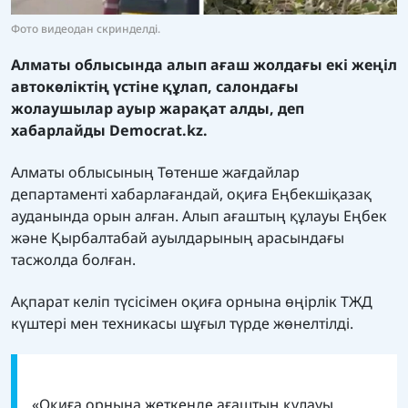
Фото видеодан скринделді.
Алматы облысында алып ағаш жолдағы екі жеңіл
автокөліктің үстіне құлап, салондағы
жолаушылар ауыр жарақат алды, деп
хабарлайды
Democrat.kz.
Алматы облысының Төтенше жағдайлар
департаменті хабарлағандай, оқиға Еңбекшіқазақ
ауданында орын алған. Алып ағаштың құлауы Еңбек
және Қырбалтабай ауылдарының арасындағы
тасжолда болған.
Ақпарат келіп түсісімен оқиға орнына өңірлік ТЖД
күштері мен техникасы шұғыл түрде жөнелтілді.
«Оқиға орнына жеткенде ағаштың құлауы