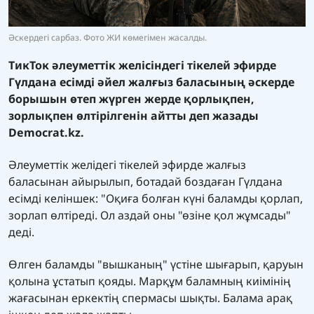
Әскердегі сарбаз. Фото ЖИ көмегімен жасалды.
ТикТок әлеуметтік желісіндегі тікелей эфирде
Гүлдана есімді әйел жалғыз баласының әскерде
борышын өтеп жүрген жерде қорлықпен,
зорлықпен өлтірілгенін айтты деп жазады
Democrat.kz.
Әлеуметтік желідегі тікелей эфирде жалғыз
баласынан айырылып, ботадай боздаған Гүлдана
есімді келіншек: "Оқиға болған күні баламды қорлап,
зорлап өлтіреді. Ол аздай оны "өзіне қол жұмсады"
деді.
Өлген баламды "вышканың" үстіне шығарып, қаруын
қолына ұстатып қояды. Марқұм баламның киімінің
жағасынан еркектің спермасы шықты. Балама арақ