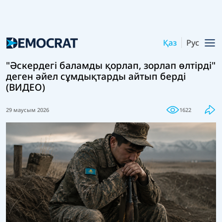
Қаз
Рус
"Әскердегі баламды қорлап, зорлап өлтірді"
деген әйел сұмдықтарды айтып берді
(ВИДЕО)
29 маусым 2026
1622