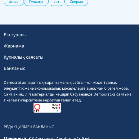
әскер
Гүлдана
сот
Сперма
Біз туралы
Жарнама
Құпиялық саясаты
Байланыс
Democrat ақпараттық-сараптамалық сайты – еліміздегі саяси,
әлеуметтік және экономикалық мәселелерге арналған бірегей жоба.
Сайт әкімшілігі материалды көшіріп басу кезінде Democrat.kz сайтына
тікелей гиперсілтеме көрсетуді талап етеді.
РЕДАКЦИЯМЕН БАЙЛАНЫС
Мекенжай:
ҚР, Алматы қ., Алғабас ш/а, 5 үй