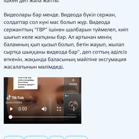
ішкен деп жала жапты.
Видеолары бар менде. Видеода бүкіл сержан,
солдаттар сол күні мас болып жүр. Видеода
сержанттың "ГВР" ішінен шалбарын түймелеп, киіп
шығып келе жатқаны бар. Ал артынан менің
баламның қып қызыл болып, бетін жауып, жылап
сыртқа шыққаны видеода бар", деп соттың әділсіз
өткенін, жақында баласының мәйітіне эксгумация
жасалатынын мәлімдеді.