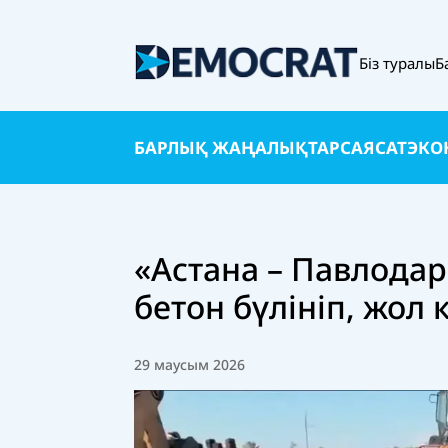
Біз туралы
Б
БАРЛЫҚ ЖАҢАЛЫҚТАР
САЯСАТ
ЭКО
«Астана – Павлода
бетон бүлініп, жол
29 маусым 2026