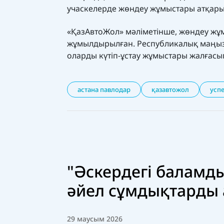
учаскелерде жөндеу жұмыстары атқары
«ҚазАвтоЖол» мәліметінше, жөндеу жұ
жұмылдырылған. Республикалық маңыз
оларды күтіп-ұстау жұмыстары жалғасы
астана павлодар
қазавтожол
усп
"Әскердегі баламды
әйел сұмдықтарды 
29 маусым 2026