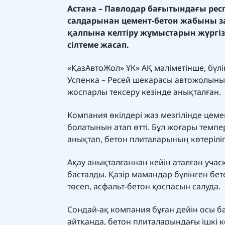
Астана – Павлодар бағытындағы рес
салдарынан цемент-бетон жабыны за
қалпына келтіру жұмыстарын жүргіз
сілтеме жасап.
«ҚазАвтоЖол» ҰК» АҚ мәліметінше, бүлін
Успенка – Ресей шекарасы автожолыны
жоспарлы тексеру кезінде анықталған.
Компания өкілдері жаз мезгілінде це
болатынын атап өтті. Бұл жоғары темп
анықтап, бетон плиталарының көтеріліп 
Ақау анықталғаннан кейін аталған уча
басталды. Қазір мамандар бүлінген бе
төсеп, асфальт-бетон қоспасын салуда.
Сондай-ақ компания бұған дейін осы ба
айтқанда, бетон плиталарындағы ішкі к