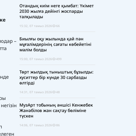
Отандық киім неге қымбат: Үкімет
2030 жылға дейінгі жоспарды
талқылады
-ке
15:32, 07 тамыз 2026
66
Биылғы оқу жылында қай пән
лодар –
мұғалімдерінің сағаты көбейетіні
тта
мәлім болды
15:00, 07 тамыз 2026
499
Төрт жылдық тыныштық бұзылды:
інде
хуситтер бір күнде 30 сарбазды
өлтірді
14:31, 07 тамыз 2026
48
ары
негізін
МузАрт тобының әншісі Кенжебек
Жанәбілов жан сақтау бөліміне
түскен
14:06, 07 тамыз 2026
86
п
елеген