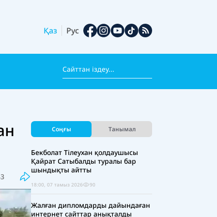
Қаз
Рус
ан
Соңғы
Танымал
Бекболат Тілеухан қолдаушысы
Қайрат Сатыбалды туралы бар
шындықты айтты
43
18:00, 07 тамыз 2026
90
Жалған дипломдарды дайындаған
интернет сайттар анықталды