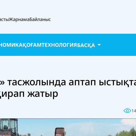
асты
Жарнама
Байланыс
НОМИКА
ҚОҒАМ
ТЕХНОЛОГИЯ
БАСҚА
р» тасжолында аптап ыстықт
 қирап жатыр
1