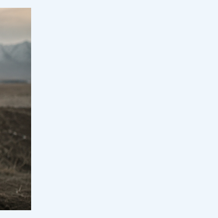
18:00, 07 тамыз 2026
90
Жалған дипломдарды дайындаған
интернет сайттар анықталды
17:33, 07 тамыз 2026
50
Грант тізімдері жарияланды
17:16, 07 тамыз 2026
224
Оқулық мәселесі шешімін таппай
отыр: Қыркүйекте кей оқушылар
сабақты оқулықсыз бастай ма?
17:00, 07 тамыз 2026
75
Еуропа қызып қана қойған жоқ:
аптап электр жүйесі мен өзен
тасымалын тұралата бастады
16:33, 07 тамыз 2026
41
Мұғалімді алаңдатқан мәселеге