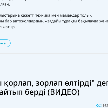
лған.
мыстарына қажетті техника мен мамандар толық
ы бар автожолдардың жағдайы тұрақты бақылауда жән
п жатыр.
енка
 қорлап, зорлап өлтірді" де
айтып берді (ВИДЕО)
16