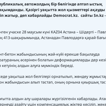
публикалық автожолдың бір бөлігінде аптап ыстық
қымданды. Қазіргі уақытта жол қызметтері ақауды
іп жатыр, деп хабарлайды
Democrat.kz.
сайты
Sn.kz
ген учаске 28 маусым күні KAZ04 Астана – Шідерті – Пав
ң 413-шақырымында, Астанадан Павлодарға қарай бағы
мент-бетон жабындысының жай-күйі ерекше бақылауда
ератураның әсерінен болатын деформацияларды дер кез
кетуінің алдын алуға мүмкіндік береді.
скеде уақытша жол белгілері орнатылып, жөндеу жұмыст
тон жабындысын алып тастап, оның орнына қиыршық тас 
ғытта алдын алу шаралары жүргізілгенін хабарлады. Ата
ернеуді азайту үшін компенсациялық жіктер кесіліп, жек