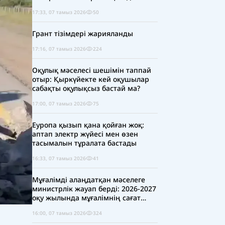
17:33, 07 тамыз 2026
50
Грант тізімдері жарияланды
17:16, 07 тамыз 2026
224
Оқулық мәселесі шешімін таппай
отыр: Қыркүйекте кей оқушылар
сабақты оқулықсыз бастай ма?
17:00, 07 тамыз 2026
75
Еуропа қызып қана қойған жоқ:
аптап электр жүйесі мен өзен
тасымалын тұралата бастады
16:33, 07 тамыз 2026
41
Мұғалімді алаңдатқан мәселеге
министрлік жауап берді: 2026-2027
оқу жылында мұғалімнің сағат
жүктемесі қысқара ма?
16:00, 07 тамыз 2026
324