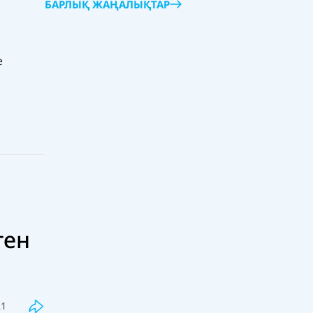
БАРЛЫҚ ЖАҢАЛЫҚТАР
е
ген
Соңғы
Танымал
Бекболат Тілеухан қолдаушысы
Қайрат Сатыбалды туралы бар
шындықты айтты
21