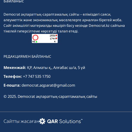
Байланыс
Democrat ақпараттық-сараптамалық сайты – еліміздегі саяси,
әлеуметтік және экономикалық мәселелерге арналған бірегей жоба.
Сайт әкімшілігі материалды көшіріп басу кезінде Democrat.kz сайтына
тікелей гиперсілтеме көрсетуді талап етеді.
РЕДАКЦИЯМЕН БАЙЛАНЫС
Мекенжай:
ҚР, Алматы қ., Алғабас ш/а, 5 үй
Телефон:
+7 747 535 1750
E-пошта:
democrat.aqparat@gmail.com
© 2025. Democrat ақпараттық-сараптамалық сайты
Сайтты жасаған