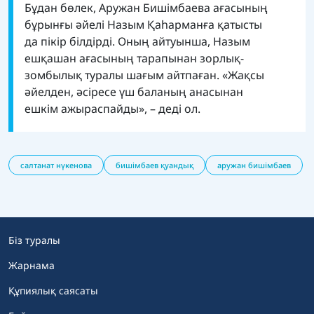
Бұдан бөлек, Аружан Бишімбаева ағасының
бұрынғы әйелі Назым Қаһарманға қатысты
да пікір білдірді. Оның айтуынша, Назым
ешқашан ағасының тарапынан зорлық-
зомбылық туралы шағым айтпаған. «Жақсы
әйелден, әсіресе үш баланың анасынан
ешкім ажыраспайды», – деді ол.
салтанат нүкенова
бишімбаев қуандық
аружан бишімбаев
Біз туралы
Жарнама
Құпиялық саясаты