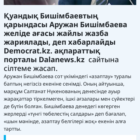
Қуандық Бишімбаевтың
қарындасы Аружан Бишімбаева
желіде ағасы жайлы жазба
жариялады, деп хабарлайды
Democrat.kz.
ақпараттық
порталы
Dalanews.kz
сайтына
сілтеме жасап.
Аружан Бишімбаева сот үкіміндегі «азаптау» туралы
баптың негізсіз екеніне сенімді. Оның айтуынша,
марқұм Салтанат Нүкенованың денесінде ауыр
жарақаттар тіркелмеген, ішкі ағзалары мен сүйектері
де бүтін болған. Бишімбаева денедегі көгерген
жерлерді «түнгі төбелестің салдары» деп бағалап,
«шын мәнінде, азаптау белгілері жоқ» екенін алға
тартты.