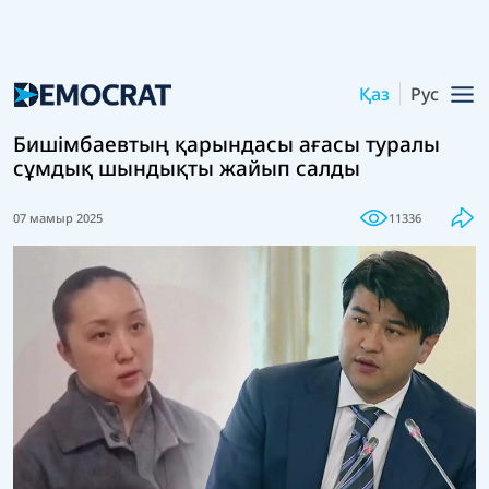
Қаз
Рус
Бишімбаевтың қарындасы ағасы туралы
сұмдық шындықты жайып салды
07 мамыр 2025
11336