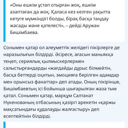
«Оны ешкім ұстап отырған жоқ, ешкім
азаптаған да жоқ. Қаласа кез келген уақытта
кетуге мүмкіндігі болды, бірақ басқа таңдау
жасады және қателесті», – дейді Аружан
Бишімбаева.
Сонымен қатар ол әлеуметтік желідегі пікірлерге де
наразылығын білдірді. Әсіресе, ағасын маньякқа
теңеп, сериялық қылмыскерлермен
салыстырғандарды «жағдайды дұрыс білмейтін,
басқа беттерді оқитын, эмоцияға берілген адамдар
мен орынсыз фанаттар» деп атады. Оның пікірінше,
Бишімбаевтың ісі бойынша шығарылған жаза тым
қатал. Сонымен қатар, марқұм Салтанат
Нүкенованың отбасының қазіргі әрекетін «қаржы
мақсатындағы қудалауды жалғастыру» деп
есептейтінін білдірді.