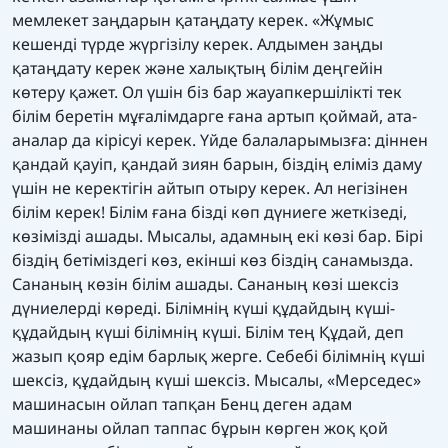
мемлекет заңдарын қатаңдату керек. «Жұмыс
кешенді түрде жүргізілу керек. Алдымен заңды
қатаңдату керек және халықтың білім деңгейін
көтеру қажет. Ол үшін біз бар жауапкершілікті тек
білім беретін мұғалімдарге ғана артып қоймай, ата-
аналар да кірісуі керек. Үйде балаларымызға: діннен
қандай қауіп, қандай зиян барын, біздің еліміз даму
үшін не керектігін айтып отыру керек. Ал негізінен
білім керек! Білім ғана бізді көп дүниеге жеткізеді,
көзімізді ашады. Мысалы, адамның екі көзі бар. Бірі
біздің бетіміздегі көз, екінші көз біздің санамызда.
Сананың көзін білім ашады. Сананың көзі шексіз
дүниелерді көреді. Білімнің күші құдайдың күші-
құдайдың күші білімнің күші. Білім тең Құдай, деп
жазып қояр едім барлық жерге. Себебі білімнің күші
шексіз, құдайдың күші шексіз. Мысалы, «Мерседес»
машинасын ойлап тапқан Бенц деген адам
машинаны ойлап таппас бұрын көрген жоқ қой