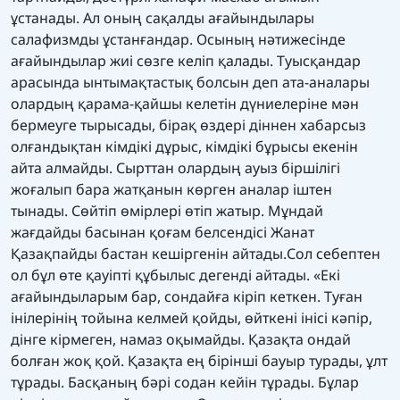
ұстанады. Ал оның сақалды ағайындылары
салафизмды ұстанғандар. Осының нәтижесінде
ағайындылар жиі сөзге келіп қалады. Туысқандар
арасында ынтымақтастық болсын деп ата-аналары
олардың қарама-қайшы келетін дүниелеріне мән
бермеуге тырысады, бірақ өздері діннен хабарсыз
олғандықтан кімдікі дұрыс, кімдікі бұрысы екенін
айта алмайды. Сырттан олардың ауыз біршілігі
жоғалып бара жатқанын көрген аналар іштен
тынады. Сөйтіп өмірлері өтіп жатыр. Мұндай
жағдайды басынан қоғам белсендісі Жанат
Қазақпайды бастан кешіргенін айтады.Сол себептен
ол бұл өте қауіпті құбылыс дегенді айтады. «Екі
ағайындыларым бар, сондайға кіріп кеткен. Туған
інілерінің тойына келмей қойды, өйткені інісі кәпір,
дінге кірмеген, намаз оқымайды. Қазақта ондай
болған жоқ қой. Қазақта ең бірінші бауыр турады, ұлт
тұрады. Басқаның бәрі содан кейін тұрады. Бұлар