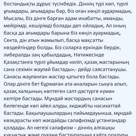
бостандықты дұрыс түсінбедік. Діннің түрі көп, түрлі
ұғымдары, ағымдары бар, біз оған көңіл аудармадық.
Мысалы, біз дінге барған адам инабатты, иманды,
мейірімді, кешірімді болады деп ойладық. Ал оның
басқа да ағымдары барына біз көңіл ауармадық,
Секта, дін атын жамылып, басқа мақсатты
көздейтіндер болды. Біз соларға еркіндік бердік,
либералды заң қабылдадық. Нәтижесінде
Қазақстанға түрлі ұйымдар келіп, қазақ жастарының
сана сезімін жаулай бастады»,- дейді саясаттанушы.
Санасы жауланған жастар қатыгез бола бастады.
Олар дініге бет бұрмаған ата-аналарын сыңға алып,
қазақ халқының көптеген салт-дәстүрге күмән
келтіре бастады. Мұндай жастардың санасын
билегенде көп әйел алуды, хиджабты насихаттай
бастады. Бақылаушылардың пайымдауынша, мұндай
көзқарасты көп жағдайды салафизмді ұстанғандар
қолдады. Ал негезі салафизм – діннің алғашқы
құқықтық және рухани бастауларына қайта оралуды