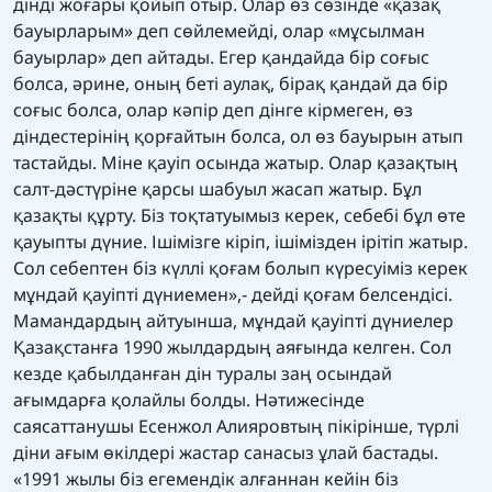
дінді жоғары қойып отыр. Олар өз сөзінде «қазақ
бауырларым» деп сөйлемейді, олар «мұсылман
бауырлар» деп айтады. Егер қандайда бір соғыс
болса, әрине, оның беті аулақ, бірақ қандай да бір
соғыс болса, олар кәпір деп дінге кірмеген, өз
діндестерінің қорғайтын болса, ол өз бауырын атып
тастайды. Міне қауіп осында жатыр. Олар қазақтың
салт-дәстүріне қарсы шабуыл жасап жатыр. Бұл
қазақты құрту. Біз тоқтатуымыз керек, себебі бұл өте
қауыпты дүние. Ішімізге кіріп, ішімізден ірітіп жатыр.
Сол себептен біз күллі қоғам болып күресуіміз керек
мұндай қауіпті дүниемен»,- дейді қоғам белсендісі.
Мамандардың айтуынша, мұндай қауіпті дүниелер
Қазақстанға 1990 жылдардың аяғында келген. Сол
кезде қабылданған дін туралы заң осындай
ағымдарға қолайлы болды. Нәтижесінде
саясаттанушы Есенжол Алияровтың пікірінше, түрлі
діни ағым өкілдері жастар санасыз ұлай бастады.
«1991 жылы біз егемендік алғаннан кейін біз