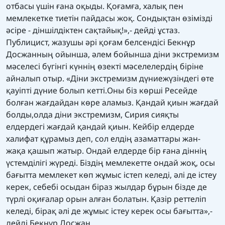
отбасы үшін ғана оқыды. Қоғамға, халық пен
мемлекетке тиетін пайдасы жоқ. Сондықтан өзімізді
әсіре - діншілдіктен сақтайық!»,- дейді ұстаз.
Публицист, жазушы әрі қоғам белсендісі Бекнұр
Досжанның ойынша, әлем бойынша діни экстремизм
мәселесі бүгінгі күннің өзекті мәселелердің біріне
айналып отыр. «Діни экстремизм дүниежүзіндегі өте
қауіпті дүние болып кетті.Оны біз көрші Ресейде
болған жағдайдан көре аламыз. Қандай қиын жағдай
болды,олда діни экстремизм, Сирия сияқты
елдердегі жағдай қандай қиын. Кейбір елдерде
халифат құрамыз деп, сол елдің азаматтары жан-
жақа қашып жатыр. Ондай елдерде бір ғана діннің
үстемділігі жүреді. Біздің мемлекетте ондай жоқ, осы
бағытта мемлекет көп жұмыс істеп келеді, әлі де істеу
керек, себебі осыдан біраз жылдар бұрын бізде де
түрлі оқиғалар орын алған болатын. Қазір реттеліп
келеді, бірақ әлі де жұмыс істеу керек осы бағытта»,-
дейді Бекнұр Досжан.