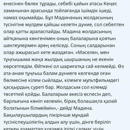
енесінен бөлек тұрады, себебі қайын атасы Кеңес
заманынан арасында тойлағанда ішімдік ішеді,
намаз оқымайды. Бұл Мадинаның жолдасының
түсінігіне мүлдем қайшы келетін дүние, сол себептен
олар қатты араласпайды. Мадина жолдасының
айтқанына көнгенімен оның балаларына қоятын
шектеулермен әрең келіседі. Соның салдарынан
олар ажырасып кете жаздаған. «Мәселен, мен
тұңғышыма жаңа жылдық шыршаның не екенін
көрсетпедім. Өйткені ол шариғатқа сай келмейді. Өз
ата-анам тұңғыш балам дүниеге келгенде оған
бөлмесіне кілем сыйлады, кілемге мультфильмдегі
қасқырдың суреті бар. Жолдасым сол кілемді
төсетпей қойды. Балаларым әкесіз өспесін деп,
барлығына көніп келемін, бірақ болашақта қалай
болатынын білмеймін»,- дейді Мадина.
Бақылаушылардың пікірінше мұндай
түсініспеушіліктің алдын алу үшін, дінге беріліп
кеткен азаматтар қоғамға іріткі салмас үшін