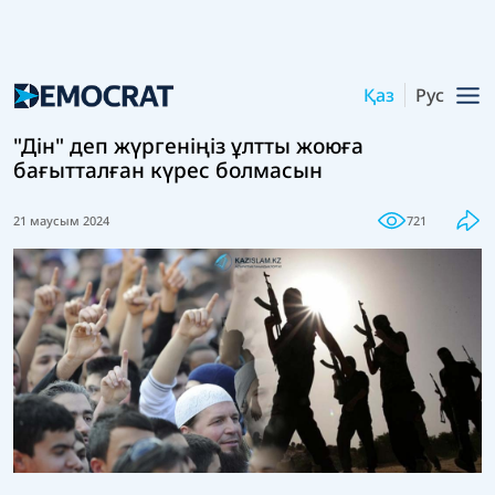
Қаз
Рус
"Дін" деп жүргеніңіз ұлтты жоюға
бағытталған күрес болмасын
21 маусым 2024
721