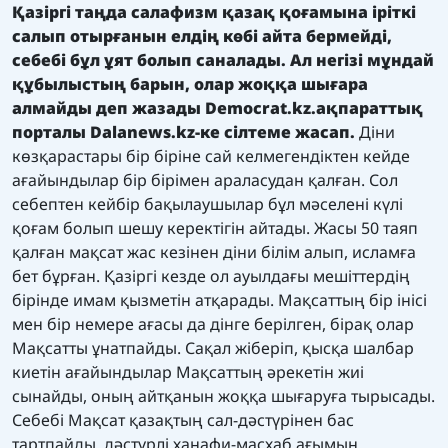
Қазіргі таңда салафизм қазақ қоғамына іріткі
салып отырғанын елдің көбі айта бермейді,
себебі бұл ұят болып саналады. Ал негізі мұндай
құбылыстың барын, олар жоққа шығара
алмайды
деп жазады
Democrat.kz.
ақпараттық
порталы
Dalanews.kz
-ке сілтеме жасап
.
Діни
көзқарастары бір біріне сай келмегендіктен кейде
ағайындылар бір бірімен араласудан қалған. Сол
себептен кейбір бақылаушылар бұл мәселені күлі
қоғам болып шешу керектігін айтады. Жасы 50 таяп
қалған мақсат жас кезінен діни білім алып, исламға
бет бұрған. Қазіргі кезде ол ауылдағы мешіттердің
бірінде имам қызметін атқарады. Мақсаттың бір інісі
мен бір немере ағасы да дінге берілген, бірақ олар
Мақсатты ұнатпайды. Сақал жіберіп, қысқа шалбар
киетін ағайындылар Мақсаттың әрекетін жиі
сынайды, оның айтқанын жоққа шығаруға тырысады.
Себебі Мақсат қазақтың сал-дәстүрінен бас
тартпайды, дәстүрлі ханафи-масхаб ағымын