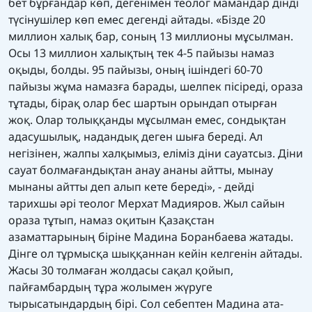
бет бұрғандар көп, дегенімен теолог мамандар дінді
түсінушілер көп емес дегенді айтады. «Бізде 20
миллион халық бар, соның 13 миллионы мұсылман.
Осы 13 миллион халықтың тек 4-5 пайызы намаз
оқыды, болды. 95 пайызы, оның ішіндегі 60-70
пайызы жұма намазға барады, шелпек пісіреді, ораза
тұтады, бірақ олар бес шартын орындап отырған
жоқ. Олар толыққанды мұсылман емес, сондықтан
адасушылық, надандық деген шыға береді. Ал
негізінен, жалпы халқымыз, еліміз діни сауатсыз. Діни
сауат болмағандықтан анау ананы айтты, мынау
мынаны айтты деп алып кете береді», - дейді
тарихшы әрі теолог Мерхат Мадияров. Жыл сайын
ораза тұтып, намаз оқитын Қазақстан
азаматтарының біріне Мадина Боранбаева жатады.
Дінге ол тұрмысқа шыққаннан кейін келгенін айтады.
Жасы 30 толмаған жолдасы сақал қойып,
пайғамбардың тұра жолымен жүруге
тырысатындардың бірі. Сол себептен Мадина ата-