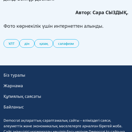
Автор: Сара СЫЗДЫҚ.
Фото көрнекілік үшін интернеттен алынды.
ҰЛТ
дін
қазақ
салафизм
Біз туралы
Жарнама
Құпиялық саясаты
Байланыс
Democrat ақпараттық-сараптамалық сайты – еліміздегі саяси,
әлеуметтік және экономикалық мәселелерге арналған бірегей жоба.
Сайт әкімшілігі материалды көшіріп басу кезінде Democrat.kz сайтына