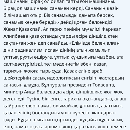
машинаны, бірақ ол ойлап тапты ғой машинаны.
Бірақ ол машинаны санамен көрді. Сананың көзін
білім ашып отыр. Біз санамызды дамыта берсек,
санамыз кеңее береді»,- дейді қоғам белсендісі
Жанат Қазақпай. Ал тарих пәнінің мұғалімі Фаризат
Алипбаева қазақстандықтарды әсіре діншілдіктен
сақтанған жөн деп санайды. «Елімізде белең алған
діни радикализм, ислам дінінің атын жамылып
ұлттық рухты өшіруге, ұлттық құндылығымызбен, ата
салт-дәстүрімізді, төл мәдениетімізбен, қазақ
тарихын жоюға тырысуда. Қазақ еліне араб
шейхтерінің сасық идеологиясын енгізіп, жастардың
санасын ұлауда. Бұл туралы президент Тоқаев та,
министр Аида Балаева да әсіре діншілдікке жол жоқ
деген еді. Түсіне білгенге, тарихты оқығандарға, алаш
қайраткерлері намаз оқымай-ақ, ұлтының азаттығы,
қазақ елінің бостандығы үшін күресіп, жандарын
қиды. Бұдан шығатын қортынды: құдайға құлшылық
етіп, намаз оқыса әркім өзінің қара басы үшін немесе