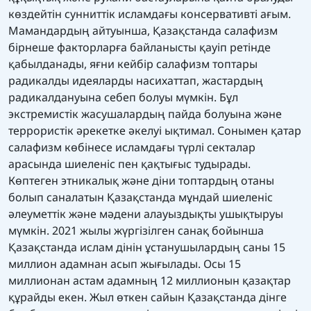
көздейтін сунниттік исламдағы консервативті ағым.
Мамандардың айтуынша, Қазақстанда салафизм
бірнеше факторларға байланысты қауіп ретінде
қабылданады, яғни кейбір салафизм топтары
радикалды идеяларды насихаттап, жастардың
радикалдануына себеп болуы мүмкін. Бұл
экстремистік жасушалардың пайда болуына және
террористік әрекетке әкелуі ықтимал. Сонымен қатар
салафизм көбінесе исламдағы түрлі секталар
арасында шиеленіс пен қақтығыс тудырады.
Көптеген этникалық және діни топтардың отаны
болып саналатын Қазақстанда мұндай шиеленіс
әлеуметтік және мәдени алауыздықты ушықтыруы
мүмкін. 2021 жылы жүргізілген санақ бойынша
Қазақстанда ислам дінін ұстанушылардың саны 15
миллион адамнан асып жығылады. Осы 15
миллионан астам адамның 12 миллионын қазақтар
құрайды екен. Жыл өткен сайын Қазақстанда дінге