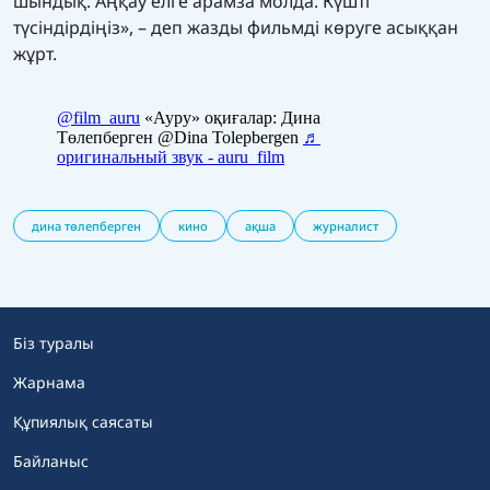
шындық. Аңқау елге арамза молда. Күшті
түсіндірдіңіз», – деп жазды фильмді көруге асыққан
жұрт.
дина төлепберген
кино
ақша
журналист
Біз туралы
Жарнама
Құпиялық саясаты
Байланыс