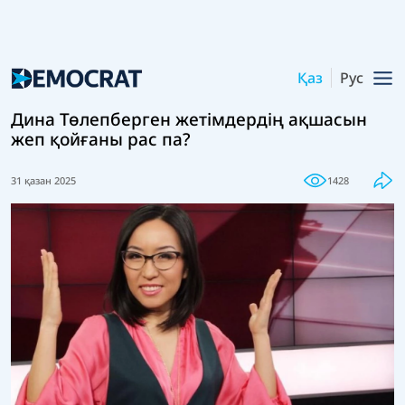
Қаз
Рус
Дина Төлепберген жетімдердің ақшасын
жеп қойғаны рас па?
31 қазан 2025
1428