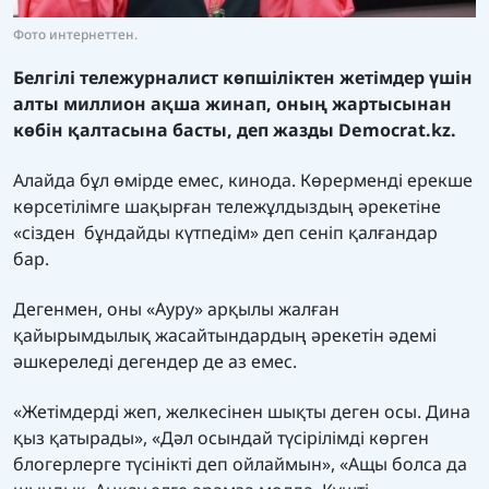
Фото интернеттен.
Белгілі тележурналист көпшіліктен жетімдер үшін
алты миллион ақша жинап, оның жартысынан
көбін қалтасына басты, деп жазды
Democrat.kz.
Алайда бұл өмірде емес, кинода. Көрерменді ерекше
көрсетілімге шақырған тележұлдыздың әрекетіне
«сізден бұндайды күтпедім» деп сеніп қалғандар
бар.
Дегенмен, оны «Ауру» арқылы жалған
қайырымдылық жасайтындардың әрекетін әдемі
әшкереледі дегендер де аз емес.
«Жетімдерді жеп, желкесінен шықты деген осы. Дина
қыз қатырады», «Дәл осындай түсірілімді көрген
блогерлерге түсінікті деп ойлаймын», «Ащы болса да