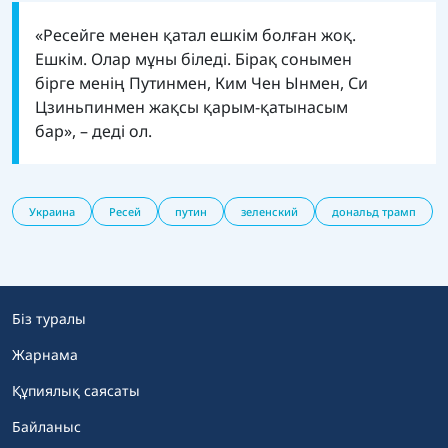
«Ресейге менен қатал ешкім болған жоқ.
Ешкім. Олар мұны біледі. Бірақ сонымен
бірге менің Путинмен, Ким Чен Ынмен, Си
Цзиньпинмен жақсы қарым-қатынасым
бар», – деді
ол
.
Украина
Ресей
путин
зеленский
дональд трамп
Біз туралы
Жарнама
Құпиялық саясаты
Байланыс