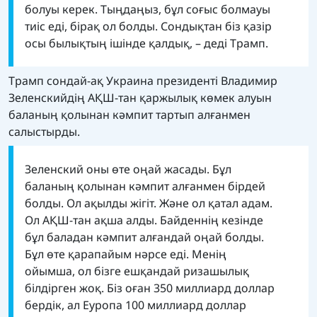
болуы керек. Тыңдаңыз, бұл соғыс болмауы
тиіс еді, бірақ ол болды. Сондықтан біз қазір
осы былықтың ішінде қалдық, – деді Трамп.
Трамп сондай-ақ Украина президенті Владимир
Зеленскийдің АҚШ-тан қаржылық көмек алуын
баланың қолынан кәмпит тартып алғанмен
салыстырды.
Зеленский оны өте оңай жасады. Бұл
баланың қолынан кәмпит алғанмен бірдей
болды. Ол ақылды жігіт. Және ол қатал адам.
Ол АҚШ-тан ақша алды. Байденнің кезінде
бұл баладан кәмпит алғандай оңай болды.
Бұл өте қарапайым нәрсе еді. Менің
ойымша, ол бізге ешқандай ризашылық
білдірген жоқ. Біз оған 350 миллиард доллар
бердік, ал Еуропа 100 миллиард доллар