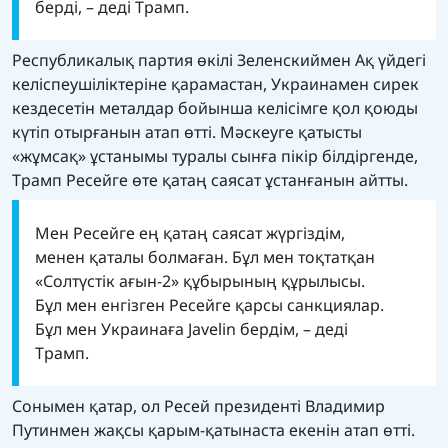
берді, – деді Трамп.
Республикалық партия өкілі Зеленскиймен Ақ үйдегі
келіспеушіліктеріне қарамастан, Украинамен сирек
кездесетін металдар бойынша келісімге қол қоюды
күтіп отырғанын атап өтті. Мәскеуге қатысты
«жұмсақ» ұстанымы туралы сынға пікір білдіргенде,
Трамп Ресейге өте қатаң саясат ұстанғанын айтты.
Мен Ресейге ең қатаң саясат жүргіздім,
менен қаталы болмаған. Бұл мен тоқтатқан
«Солтүстік ағын-2» құбырының құрылысы.
Бұл мен енгізген Ресейге қарсы санкциялар.
Бұл мен Украинаға Javelin бердім, – деді
Трамп.
Сонымен қатар, ол Ресей президенті Владимир
Путинмен жақсы қарым-қатынаста екенін атап өтті.