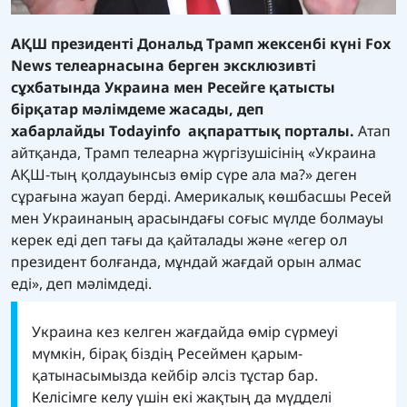
АҚШ президенті Дональд Трамп жексенбі күні Fox
News телеарнасына берген эксклюзивті
сұхбатында Украина мен Ресейге қатысты
бірқатар мәлімдеме жасады, деп
хабарлайды
Тodayinfo
ақпараттық порталы.
Атап
айтқанда, Трамп телеарна жүргізушісінің «Украина
АҚШ-тың қолдауынсыз өмір сүре ала ма?» деген
сұрағына жауап берді. Америкалық көшбасшы Ресей
мен Украинаның арасындағы соғыс мүлде болмауы
керек еді деп тағы да қайталады және «егер ол
президент болғанда, мұндай жағдай орын алмас
еді», деп мәлімдеді.
Украина кез келген жағдайда өмір сүрмеуі
мүмкін, бірақ біздің Ресеймен қарым-
қатынасымызда кейбір әлсіз тұстар бар.
Келісімге келу үшін екі жақтың да мүдделі