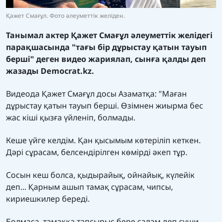
Қажет Смағұл. Фото әлеуметтік желіден.
Танымал актер Қажет Смағұл әлеуметтік желідегі
парақшасында "тағы бір дұрыстау қатын тауып
берші" деген видео жариялап, сынға қалды деп
жазады
Democrat.kz.
Видеода Қажет Смағұл досы Азаматқа: "Маған
дұрыстау қатын тауып берші. Өзімнен жиырма бес
жас кіші қызға үйленіп, болмады.
Кеше үйге келдім. Қан қысымым көтеріліп кеткен.
Дәрі сұрасам, белсендірілген көмірді әкеп тұр.
Сосын кеш болса, қыдырайық, ойнайық, күлейік
деп... Қарным ашып тамақ сұрасам, чипсы,
кириешкилер береді.
Болмаса, тамаққа тапсырыс бере салам деп суши