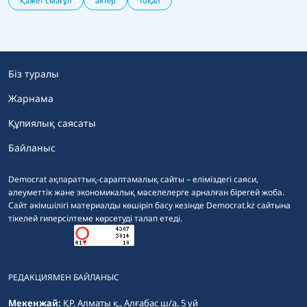
Қажет смағұл
актер
тоқал
Біз туралы
Жарнама
Құпиялық саясаты
Байланыс
Democrat ақпараттық-сараптамалық сайты – еліміздегі саяси,
әлеуметтік және экономикалық мәселелерге арналған бірегей жоба.
Сайт әкімшілігі материалды көшіріп басу кезінде Democrat.kz сайтына
тікелей гиперсілтеме көрсетуді талап етеді.
РЕДАКЦИЯМЕН БАЙЛАНЫС
Мекенжай:
ҚР, Алматы қ., Алғабас ш/а, 5 үй