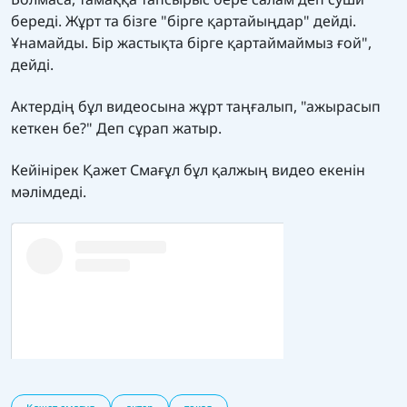
береді. Жұрт та бізге "бірге қартайыңдар" дейді.
Ұнамайды. Бір жастықта бірге қартаймаймыз ғой",
дейді.
Актердің бұл видеосына жұрт таңғалып, "ажырасып
кеткен бе?" Деп сұрап жатыр.
Кейінірек Қажет Смағұл бұл қалжың видео екенін
мәлімдеді.