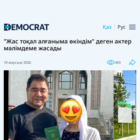
Қаз
Рус
"Жас тоқал алғаныма өкіндім" деген актер
мәлімдеме жасады
10 маусым 2026
493