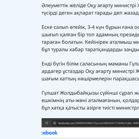
Әлеуметтік желіде Оқу ағарту министр
түсірді деген ақпарат тарады деп жаза
Еске салып өтейік, 3-4 күн бұрын ғана 
шығып қалған бір топ адамның президе
тараған болатын. Кейінірек аталмыш м
бұл туралы хабар таратқандарды заңды
Енді бүгін білім саласының маманы Гү
ардагер ұстаздар Оқу ағарту министрі 
шағым хаттың көшірмелерін
парақшас
Гүлшат Жолдыбайқызы сүйінші сұрап жа
ешкімнің аты-жөні аталмағанын, қолда
бұл хатқа қатысты әзірге тиісті министр