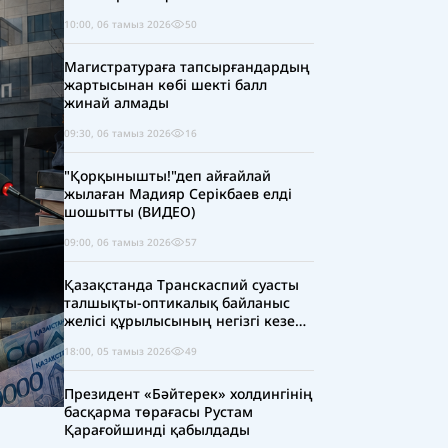
10:00, 06 тамыз 2026
50
Магистратураға тапсырғандардың
жартысынан көбі шекті балл
жинай алмады
09:30, 06 тамыз 2026
16
"Қорқынышты!"деп айғайлай
жылаған Мадияр Серікбаев елді
шошытты (ВИДЕО)
09:00, 06 тамыз 2026
57
Қазақстанда Транскаспий суасты
талшықты-оптикалық байланыс
желісі құрылысының негізгі кезеңі
аяқталды
18:00, 05 тамыз 2026
49
Президент «Бәйтерек» холдингінің
басқарма төрағасы Рустам
Қарағойшинді қабылдады