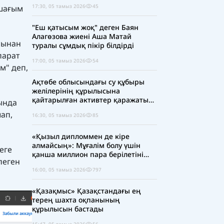
17:30, 05 тамыз 2026
45
 шағым
"Еш қатысым жоқ" деген Баян
Алагөзова жиені Аша Матай
ысынан
туралы сұмдық пікір білдірді
парат
17:00, 05 тамыз 2026
54
м" деп,
Ақтөбе облысындағы су құбыры
желілерінің құрылысына
қайтарылған активтер қаражаты
ында
есебінен 5 млрд теңге бөлінді
ап,
16:30, 05 тамыз 2026
85
«Қызыл дипломмен де кіре
алмайсың»: Мұғалім болу үшін
еге
қанша миллион пара берілетіні
пеген
ашық айтылуда
16:00, 05 тамыз 2026
797
«Қазақмыс» Қазақстандағы ең
терең шахта оқпанының
құрылысын бастады