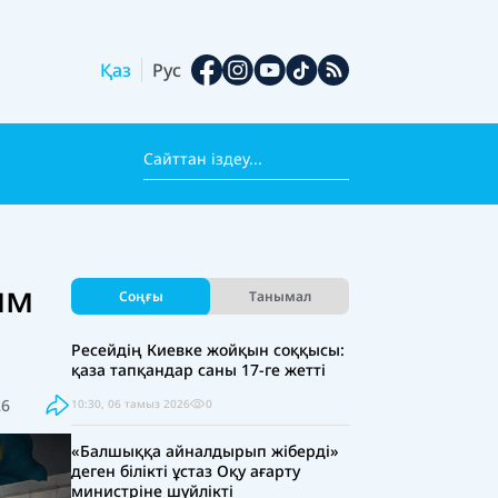
Қаз
Рус
ым
Соңғы
Танымал
Ресейдің Киевке жойқын соққысы:
қаза тапқандар саны 17-ге жетті
26
10:30, 06 тамыз 2026
0
«Балшыққа айналдырып жіберді»
деген білікті ұстаз Оқу ағарту
министріне шүйлікті