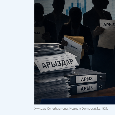
Жұлдыз Сүлейменова. Коллаж Democrat.kz. ЖИ.