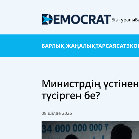
Біз туралы
Б
БАРЛЫҚ ЖАҢАЛЫҚТАР
САЯСАТ
ЭКО
Министрдің үстінен
түсірген бе?
08 шілде 2026