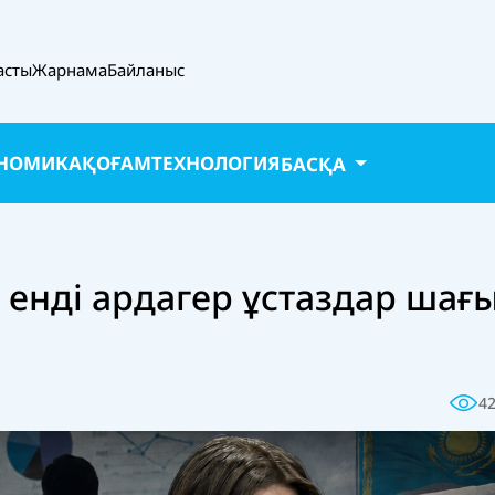
асты
Жарнама
Байланыс
НОМИКА
ҚОҒАМ
ТЕХНОЛОГИЯ
БАСҚА
 енді ардагер ұстаздар шағ
4