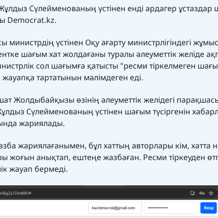
і Жұлдыз Сүлейменованың үстінен енді ардагер ұстаздар
ды Democrat.kz.
осы министрдің үстінен Оқу ағарту министрлігіндегі жұм
нтке шағым хат жолдағаны туралы әлеуметтік желіде ақ
инистрлік сол шағымға қатысты "ресми тіркелмеген шағы
 жауапқа тартатынын мәлімдеген еді.
лшат Жолдыбайқызы өзінің әлеуметтік желідегі парақшас
Жұлдыз Сүлейменованың үстінен шағым түсіргенін хабарл
ында жариялады.
зба жариялағанымен, бұл хаттың авторлары кім, хатта н
ры жоғын анықтап, ештеңе жазбаған. Ресми тіркеуден өт
лік жауап бермеді.