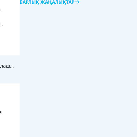
БАРЛЫҚ ЖАҢАЛЫҚТАР
н
ы.
алады.
л