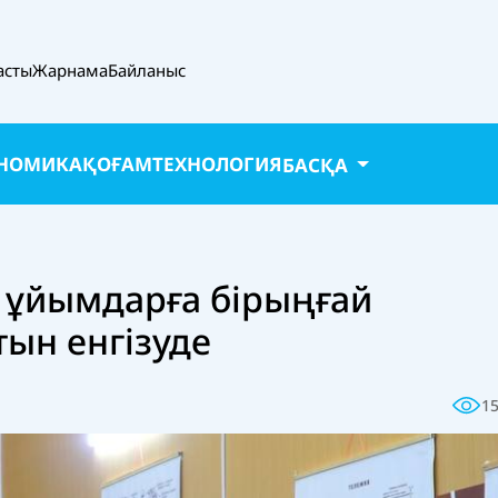
асты
Жарнама
Байланыс
НОМИКА
ҚОҒАМ
ТЕХНОЛОГИЯ
БАСҚА
 ұйымдарға бірыңғай
тын енгізуде
1