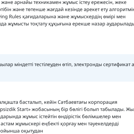
ік және арнайы техникамен жұмыс істеу ережесін, жеке
ібін және төтенше жағдай кезінде әрекет ету алгоритмі
ving Rules қағидаларына және жұмыскердің өмірі мен
йда жұмысты тоқтату құқығына ерекше назар аударылад
р міндетті тестілеуден өтіп, электронды сертификат 
алқашта басталып, кейін Сәтбаевтағы корпорация
psizdik Start» жобасының бір бөлігі болып табылады. Жы
арында жұмыс істейтін өндірістік бөлімшелер мен
стам жұмыскері еңбекті қорғау мен тәуекелдерді
 бойынша оқытудан