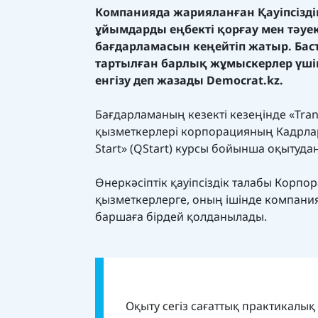
Компанияда жарияланған Қауіпсізд
ұйымдарды еңбекті қорғау мен тәуе
бағдарламасын кеңейтіп жатыр. Ба
тартылған барлық жұмыскерлер үшін 
енгізу деп жазады
Democrat.kz.
Бағдарламаның кезекті кезеңінде «Tra
қызметкерлері корпорацияның Кадрлар
Start» (QStart) курсы бойынша оқытудан
Өнеркәсіптік қауіпсіздік талабы Корп
қызметкерлерге, оның ішінде компани
баршаға бірдей қолданылады.
Оқыту сегіз сағаттық практикалы