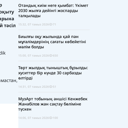
р
Отандық киім неге қымбат: Үкімет
2030 жылға дейінгі жоспарды
 оқыту
талқылады
дарына
й тәсіл
15:32, 07 тамыз 2026
71
Биылғы оқу жылында қай пән
мұғалімдерінің сағаты көбейетіні
мәлім болды
dik
15:00, 07 тамыз 2026
650
Төрт жылдық тыныштық бұзылды:
хуситтер бір күнде 30 сарбазды
өлтірді
мастан,
14:31, 07 тамыз 2026
51
МузАрт тобының әншісі Кенжебек
Жанәбілов жан сақтау бөліміне
түскен
14:06, 07 тамыз 2026
100