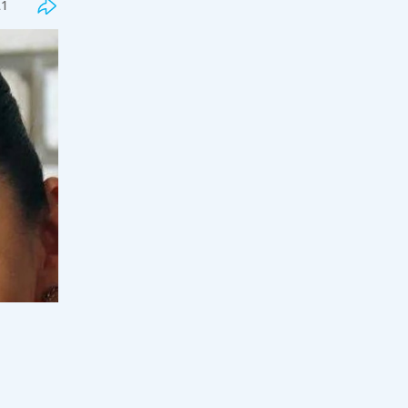
21
18:00, 07 тамыз 2026
108
Жалған дипломдарды дайындаған
интернет сайттар анықталды
17:33, 07 тамыз 2026
71
Грант тізімдері жарияланды
17:16, 07 тамыз 2026
260
Оқулық мәселесі шешімін таппай
отыр: Қыркүйекте кей оқушылар
сабақты оқулықсыз бастай ма?
17:00, 07 тамыз 2026
98
Еуропа қызып қана қойған жоқ:
аптап электр жүйесі мен өзен
тасымалын тұралата бастады
16:33, 07 тамыз 2026
45
Мұғалімді алаңдатқан мәселеге