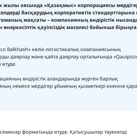
ік жылы аясында «Қазақмыс» корпорациясы мердіге
келдерді басқарудың корпоративтік стандарттарына
стаманың мақсаты – компанияның өндірістік нысан
өнеркәсіптік қауіпсіздік мәселесі бойынша бірыңға
nco Balkhash» көлік-логистикалық компаниясының
ды даярлау және қайта даярлау орталығында «Qauipsiz
 өтуде.
орацияның өндірістік алаңдарында жүрген барлық
яның немесе мердігер ұйымның қызметкері екеніне қара
қ семинар форматында өтуде. Қатысушылар тәуекелді