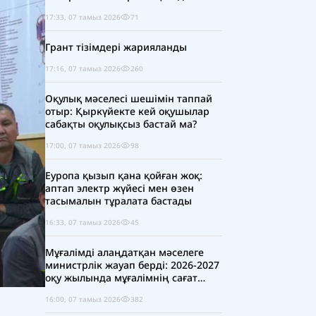
17:33, 07 тамыз 2026
71
Грант тізімдері жарияланды
17:16, 07 тамыз 2026
260
Оқулық мәселесі шешімін таппай
отыр: Қыркүйекте кей оқушылар
сабақты оқулықсыз бастай ма?
17:00, 07 тамыз 2026
98
Еуропа қызып қана қойған жоқ:
аптап электр жүйесі мен өзен
тасымалын тұралата бастады
16:33, 07 тамыз 2026
45
Мұғалімді алаңдатқан мәселеге
министрлік жауап берді: 2026-2027
оқу жылында мұғалімнің сағат
жүктемесі қысқара ма?
16:00, 07 тамыз 2026
382