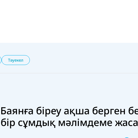
Тәуекел
Баянға біреу ақша берген бе
ы бір сұмдық мәлімдеме жас