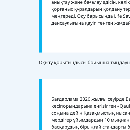
анықтау және бағалау әдісін, көл
қорғаныс құралдарын қолдану тәрт
меңгереді. Оқу барысында Life Sa
денсаулығына қауіп төнген жағда
Оқыту қорытындысы бойынша тыңдаушыла
Бағдарлама 2026 жылғы сәуірде Б
кәсіпорындарына енгізілген «Qaui
соңына дейін Қазақмыстың нысанд
мердігер ұйымдардың 10 мыңнан а
басқарудың бірыңғай стандарты