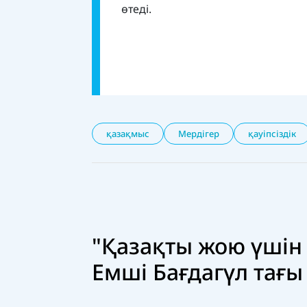
өтеді.
қазақмыс
Мердігер
қауіпсіздік
"Қазақты жою үшін 
Емші Бағдагүл тағ