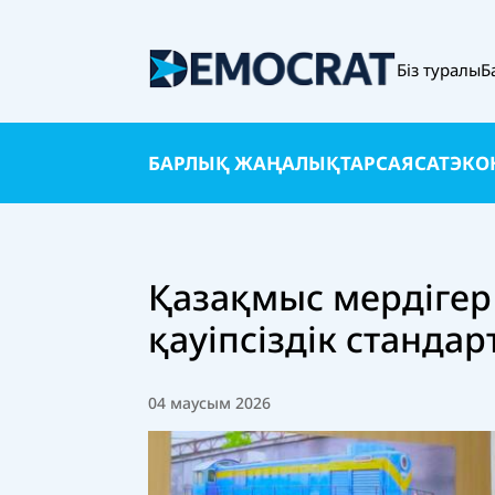
Біз туралы
Б
БАРЛЫҚ ЖАҢАЛЫҚТАР
САЯСАТ
ЭКО
Қазақмыс мердігер
қауіпсіздік стандар
04 маусым 2026