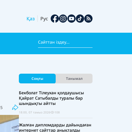
Қаз
Рус
Соңғы
Танымал
Бекболат Тілеухан қолдаушысы
Қайрат Сатыбалды туралы бар
шындықты айтты
55
18:00, 07 тамыз 2026
108
Жалған дипломдарды дайындаған
интернет сайттар анықталды