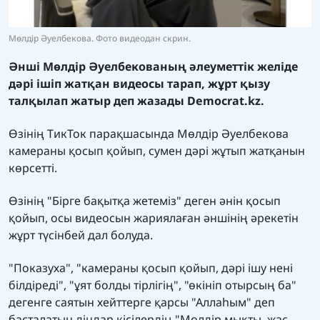
Мөлдір Әуелбекова. Фото видеодан скрин.
Әнші Мөлдір Әуелбекованың әлеуметтік желіде
дәрі ішіп жатқан видеосы тарап, жұрт қызу
талқылап жатыр деп жазады
Democrat.kz.
Өзінің ТикТок парақшасында Мөлдір Әуелбекова
камераны қосып қойып, сумен дәрі жұтып жатқанын
көрсетті.
Өзінің "Бірге бақытқа жетеміз" деген әнін қосып
қойып, осы видеосын жариялаған әншінің әрекетін
жұрт түсінбей дал болуда.
"Показуха", "камераны қосып қойып, дәрі ішу нені
білдіреді", "ұят болды тірлігің", "өкініп отырсың ба"
дегенге саятын хейттерге қарсы "Аллаһым" деп
басталатын діндар кісілердің "Мөлдір мықты, жас