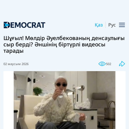
Қаз
Рус
Шұғыл! Мөлдір Әуелбекованың денсаулығы
сыр берді? Әншінің біртүрлі видеосы
тарады
02 маусым 2026
502