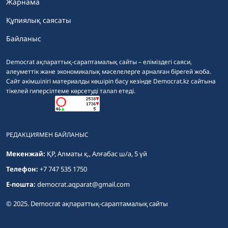
Жарнама
Құпиялық саясаты
Байланыс
Democrat ақпараттық-сараптамалық сайты – еліміздегі саяси,
әлеуметтік және экономикалық мәселелерге арналған бірегей жоба.
Сайт әкімшілігі материалды көшіріп басу кезінде Democrat.kz сайтына
тікелей гиперсілтеме көрсетуді талап етеді.
РЕДАКЦИЯМЕН БАЙЛАНЫС
Мекенжай:
ҚР, Алматы қ., Алғабас ш/а, 5 үй
Телефон:
+7 747 535 1750
E-пошта:
democrat.aqparat@gmail.com
© 2025. Democrat ақпараттық-сараптамалық сайты