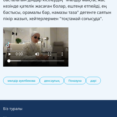
кезінде қателік жасаған болар, ештеңе етпейді, ең
бастысы, орамалы бар, намазы таза" дегенге саятын
пікір жазып, хейтерлермен "тоқтамай соғысуда".
мөлдір әуелбекова
денсаулық
Показуха
дәрі
Біз туралы