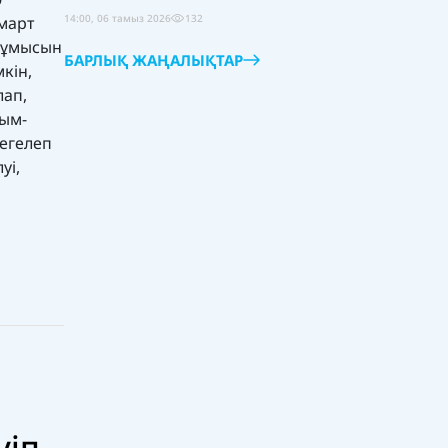
14:00, 06 тамыз 2026
132
омарт
 жұмысын
БАРЛЫҚ ЖАҢАЛЫҚТАР
кін,
лап,
сым-
шегелеп
уі,
уіп
Соңғы
Танымал