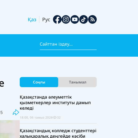
Қаз
Рус
е
Соңғы
Танымал
Қазақстанда әлеуметтік
қызметкерлер институты дамып
келеді
05
18:00, 06 тамыз 2026
32
Қазақстандық колледж студенттері
халықаралық деңгейде кәсіби