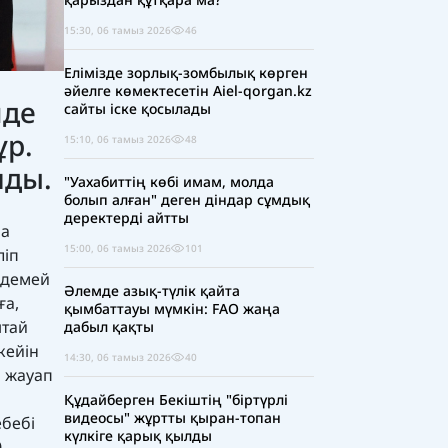
15:30, 06 тамыз 2026
46
Елімізде зорлық-зомбылық көрген
әйелге көмектесетін Aiel-qorgan.kz
нде
сайты іске қосылады
ұр.
15:10, 06 тамыз 2026
48
лды.
"Уахабиттің көбі имам, молда
болып алған" деген діндар сұмдық
деректерді айтты
ра
15:00, 06 тамыз 2026
101
ліп
 демей
Әлемде азық-түлік қайта
ға,
қымбаттауы мүмкін: FAO жаңа
ытай
дабыл қақты
кейін
14:30, 06 тамыз 2026
40
р жауап
Құдайберген Бекіштің "біртүрлі
видеосы" жұртты қыран-топан
ебебі
күлкіге қарық қылды
0