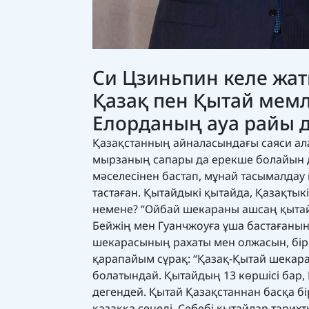
Си Цзиньпин келе жат
Қазақ пен Қытай мемле
Елорданың ауа райы д
Қазақстанның айналасындағы саяси ал
мырзаның сапары да ерекше болайын де
мәселесінен бастап, мұнай тасымалдау 
тастаған. Қытайдыкі қытайда, Қазақтык
немене? “Ойбай шекараны ашсаң қытай
Бейжің мен Гуанчжоуға ұша бастағанын
шекарасының рахаты мен олжасын, бірін
қарапайым сұрақ: “Қазақ-Қытай шекара
болатындай. Қытайдың 13 көршісі бар, 
дегендей. Қытай Қазақстаннан басқа б
қазаққа сенеді. Себебі қытайлар тарихты