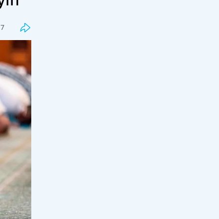
Қазақстанда әлеуметтік
17
қызметкерлер институты дамып
келеді
18:00, 06 тамыз 2026
32
Қазақстандық колледж студенттері
халықаралық деңгейде кәсіби
шыңдалуда
17:30, 06 тамыз 2026
33
Мектеп пәндерінің мазмұны
жасанды интеллект бағытында
жаңартылуда
17:00, 06 тамыз 2026
105
Үкімет СҚО ауылдарын сумен
қамтуға қайтарылған активтер
есебінен 2,7 млрд теңге бөлді
16:30, 06 тамыз 2026
39