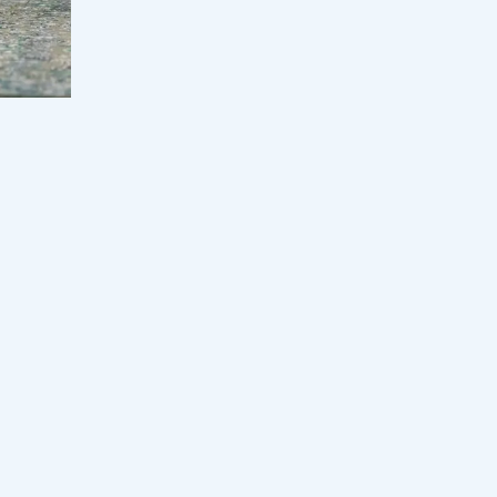
"Уыс-уыс алтын, зәулім сарай":
Блогер Ырысбаланың иен байлығы
қайдан келіп жатыр?
16:00, 06 тамыз 2026
114
Төрт жыл оқымай-ақ маман болуға
болады: қысқа курс студентті
қарыздан құтқара ма?
15:30, 06 тамыз 2026
46
ар
Елімізде зорлық-зомбылық көрген
әйелге көмектесетін Aiel-qorgan.kz
сайты іске қосылады
15:10, 06 тамыз 2026
48
аз және
"Уахабиттің көбі имам, молда
 әдет-
болып алған" деген діндар сұмдық
деректерді айтты
і.
Мүфтият
15:00, 06 тамыз 2026
101