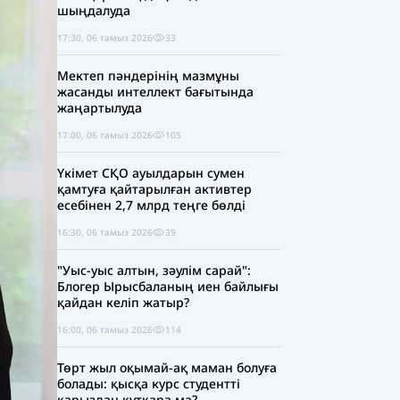
шыңдалуда
17:30, 06 тамыз 2026
33
Мектеп пәндерінің мазмұны
жасанды интеллект бағытында
жаңартылуда
17:00, 06 тамыз 2026
105
Үкімет СҚО ауылдарын сумен
қамтуға қайтарылған активтер
есебінен 2,7 млрд теңге бөлді
16:30, 06 тамыз 2026
39
"Уыс-уыс алтын, зәулім сарай":
Блогер Ырысбаланың иен байлығы
қайдан келіп жатыр?
16:00, 06 тамыз 2026
114
Төрт жыл оқымай-ақ маман болуға
болады: қысқа курс студентті
қарыздан құтқара ма?