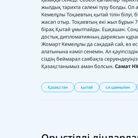
жылдық тарихта сәлемі түзу болды. Ол 
Кемелұлы Тоқаевтың қытай тілін білуі
жасап отыр. Тоқаевтың екі жыл бұрын 
бірақ Қытай ұмытпайды. Ешқашан. Сон
достық дипломатияның дәриясын құрайд
Жомарт Кемелұлы да сақадай сай, өз есе
алатынына кәміл сенемін. Ал қауіпсізді
сіздің беймарал саябақта серуендеуіңі
Қазақстанымыз аман болсын.
Самат Н
Қазақстан
қытай
си цзиньпин
Орыстілді діндарлар