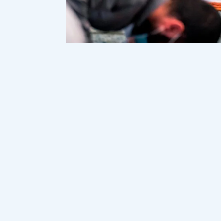
Байқағаным, никабтағ
және мүфтиятты пысқы
орыстілді. Екі- үш ж
"Келінка Сабина" да о
Бұл жағдай неге әкеліп тіреді? Ислам
араб (аударма) уағызшыларды тыңдайды.
ғұрпымызды және болмысымыздың иісін 
Сондықтан, араби никаб киіп, қазақшыл