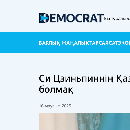
Біз туралы
Б
БАРЛЫҚ ЖАҢАЛЫҚТАР
САЯСАТ
ЭКО
Си Цзиньпиннің Қа
болмақ
16 маусым 2025