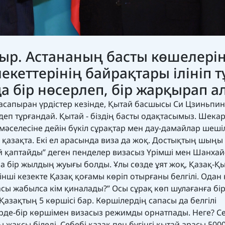
ыр. Астананың басты көшелері
кеттерінің байрақтары ілініп т
а бір нөсерлеп, бір жарқырап а
асапыран үрдістер кезінде, Қытай басшысы Си Цзиньпин
п тұрғандай. Қытай - біздің басты одақтасымыз. Шека
мәселесіне дейін бүкіл сұрақтар мен дау-дамайлар шеші
і қазақта. Екі ел арасында виза да жоқ. Достықтың шыңы
 қаптайды” деген пенделер визасыз Үрімші мен Шанхай
а бір жылдың жуығы болды. Ұлы сөзде ұят жоқ, Қазақ-Қ
ші кезекте Қазақ қоғамы көріп отырғаны белгілі. Одан 
сы жабылса кім қиналады?” Осы сұрақ көп шулағанға бі
Қазақтың 5 көршісі бар. Көршілердің сапасы да белгілі
ірде-бір көршімен визасыз режимды орнатпады. Неге? С
 жақсы біледі. Себебі қазақ пен бүгінгі қытай арасы 500