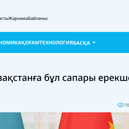
асты
Жарнама
Байланыс
НОМИКА
ҚОҒАМ
ТЕХНОЛОГИЯ
БАСҚА
зақстанға бұл сапары ерекш
7