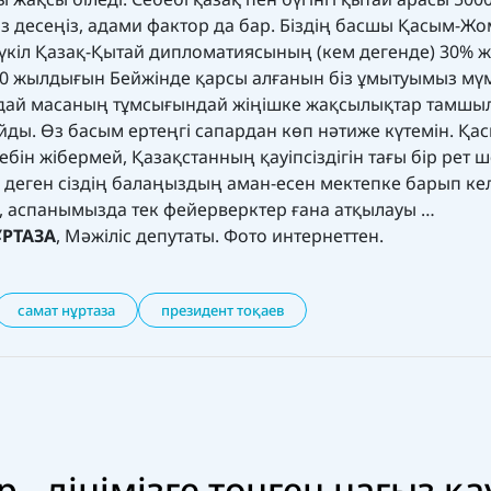
аз десеңіз, адами фактор да бар. Біздің басшы Қасым-Ж
, бүкіл Қазақ-Қытай дипломатиясының (кем дегенде) 30%
70 жылдығын Бейжінде қарсы алғанын біз ұмытуымыз мүм
дай масаның тұмсығындай жіңішке жақсылықтар тамшы
ы. Өз басым ертеңгі сапардан көп нәтиже күтемін. Қа
бін жібермей, Қазақстанның қауіпсіздігін тағы бір рет 
к деген сіздің балаңыздың аман-есен мектепке барып кел
з, аспанымызда тек фейерверктер ғана атқылауы …
ҰРТАЗА
, Мәжіліс депутаты. Фото интернеттен.
самат нұртаза
президент тоқаев
 - дінімізге төнген нағыз қа