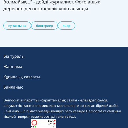
болмайық…" - дейді журналист. Фото ашық
дереккөзден көрнекілік үшін алынды.
су тасқыны
блогерлер
пиар
Біз туралы
Жарнама
Құпиялық саясаты
Байланыс
Democrat ақпараттық-сараптамалық сайты – еліміздегі саяси,
әлеуметтік және экономикалық мәселелерге арналған бірегей жоба.
Сайт әкімшілігі материалды көшіріп басу кезінде Democrat.kz сайтына
тікелей гиперсілтеме көрсетуді талап етеді.