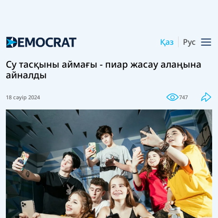
Қаз
Рус
Су тасқыны аймағы - пиар жасау алаңына
айналды
18 сәуір 2024
747