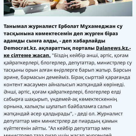
Танымал журналист Ерболат Мұхамеджан су
тасқынына көмектесемін деп жүрген біраз
адамды сынға алды, - деп хабарлайды
Democrat.kz. ақпараттық порталы
Dalanews.kz.-
ке сілтеме жасап.
"Біздің кейбір әнші, әртіс, қоғам
қайраткерлері, блогерлер, депутаттар, министрлер су
тасқыны орын алған өңірлерге барып жатыр. Барсын
әрине, бармасын демейміз. Бірақ сырттай қарағанда
контент жасаумен айналысып жатқандай көрінеді.
Әнші, әртіс, қоғам қайраткерлері, блогерлер елді
сабырға шақырып, үндемей-ақ көмектескеннің
орнына, халықты шулатып байбаламға салып
жатқандай әсер қалдырады", - деді ол. Журналист
депутаттар мен министрлер де пиардың қамын
күйттегенін айтты. "Ал кейбір депутаттар мен
министрлер таза пиар үшін жасап жүргендей