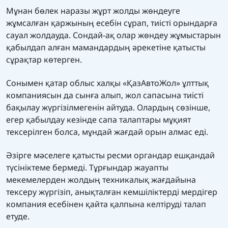
Мұнан бөлек наразы жұрт жолды жөндеуге
жұмсалған қаржының есебін сұрап, тиісті орындарға
сауал жолдауда. Сондай-ақ олар жөндеу жұмыстарын
қабылдап алған мамандардың әрекетіне қатысты
сұрақтар көтерген.
Сонымен қатар облыс халқы «ҚазАвтоЖол» ұлттық
компаниясын да сынға алып, жол сапасына тиісті
бақылау жүргізілмегенін айтуда. Олардың сөзінше,
егер қабылдау кезінде сапа талаптары мұқият
тексерілген болса, мұндай жағдай орын алмас еді.
Әзірге мәселеге қатысты ресми органдар ешқандай
түсініктеме бермеді. Тұрғындар жауапты
мекемелерден жолдың техникалық жағдайына
тексеру жүргізіп, анықталған кемшіліктерді мердігер
компания есебінен қайта қалпына келтіруді талап
етуде.