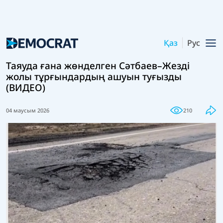
Қаз
Рус
Таяуда ғана жөнделген Сәтбаев–Жезді
жолы тұрғындардың ашуын туғызды
(ВИДЕО)
04 маусым 2026
210