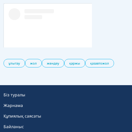
ұлытау
жол
жөндеу
қаржы
қазавтожол
Біз туралы
Жарнама
Құпиялық саясаты
Байланыс