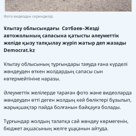
Фото видеодан скринделді.
Ұлытау облысындағы Сәтбаев–Жезді
автожолының сапасына қатысты әлеуметтік
желіде қызу талқылау жүріп жатыр деп жазады
Democrat.kz
Ұлытау облысының тұрғындары таяуда ғана күрделі
жөндеуден өткен жолдардың сапасы сын
көтермейтініне наразы.
Әлеуметтік желілерде тараған фото және видеоларда
жөндеуден өтті деген жолдың кей бөліктері бұзылып,
жарықшақтар пайда болғанын байқауға болады.
Тұрғындар жолдың талапқа сай жөндеу көрмегенін,
бюджет ақшасының желге ұщқанын айтуда.