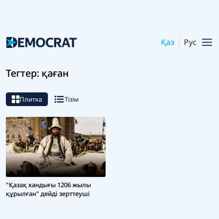
Қаз
Рус
Тегтер: қаған
Плитка
Тізім
"Қазақ хандығы 1206 жылы
құрылған" дейді зерттеуші