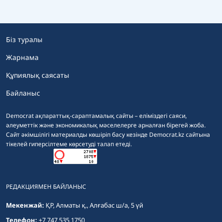
Біз туралы
Жарнама
Құпиялық саясаты
Байланыс
Democrat ақпараттық-сараптамалық сайты – еліміздегі саяси,
әлеуметтік және экономикалық мәселелерге арналған бірегей жоба.
Сайт әкімшілігі материалды көшіріп басу кезінде Democrat.kz сайтына
тікелей гиперсілтеме көрсетуді талап етеді.
РЕДАКЦИЯМЕН БАЙЛАНЫС
Мекенжай:
ҚР, Алматы қ., Алғабас ш/а, 5 үй
Телефон:
+7 747 535 1750