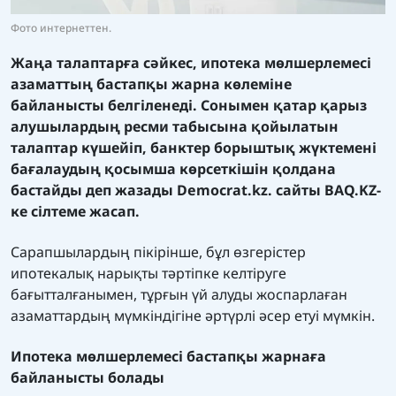
Фото интернеттен.
Жаңа талаптарға сәйкес, ипотека мөлшерлемесі
азаматтың бастапқы жарна көлеміне
байланысты белгіленеді. Сонымен қатар қарыз
алушылардың ресми табысына қойылатын
талаптар күшейіп, банктер борыштық жүктемені
бағалаудың қосымша көрсеткішін қолдана
бастайды деп жазады
Democrat.kz.
сайты
BAQ.KZ
-
ке сілтеме жасап.
Сарапшылардың пікірінше, бұл өзгерістер
ипотекалық нарықты тәртіпке келтіруге
бағытталғанымен, тұрғын үй алуды жоспарлаған
азаматтардың мүмкіндігіне әртүрлі әсер етуі мүмкін.
Ипотека мөлшерлемесі бастапқы жарнаға
байланысты болады