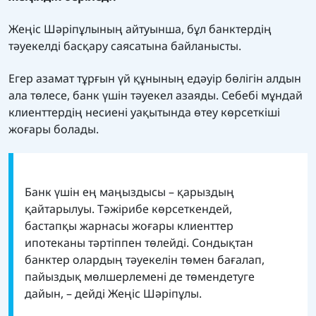
Жеңіс Шәріпұлының айтуынша, бұл банктердің
тәуекелді басқару саясатына байланысты.
Егер азамат тұрғын үй құнының едәуір бөлігін алдын
ала төлесе, банк үшін тәуекел азаяды. Себебі мұндай
клиенттердің несиені уақытында өтеу көрсеткіші
жоғары болады.
Банк үшін ең маңыздысы – қарыздың
қайтарылуы. Тәжірибе көрсеткендей,
бастапқы жарнасы жоғары клиенттер
ипотеканы тәртіппен төлейді. Сондықтан
банктер олардың тәуекелін төмен бағалап,
пайыздық мөлшерлемені де төмендетуге
дайын, – дейді Жеңіс Шәріпұлы.