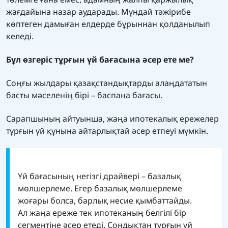
жағдайына назар аударады. Мұндай тәжірибе
көптеген дамыған елдерде бұрыннан қолданылып
келеді.
Бұл өзгеріс тұрғын үй бағасына әсер ете ме?
Соңғы жылдары қазақстандықтарды алаңдататын
басты мәселенің бірі – баспана бағасы.
Сарапшының айтуынша, жаңа ипотекалық ережелер
тұрғын үй құнына айтарлықтай әсер етпеуі мүмкін.
Үй бағасының негізгі драйвері – базалық
мөлшерлеме. Егер базалық мөлшерлеме
жоғары болса, барлық несие қымбаттайды.
Ал жаңа ереже тек ипотеканың белгілі бір
сегментіне әсер етеді. Сондықтан тұрғын үй