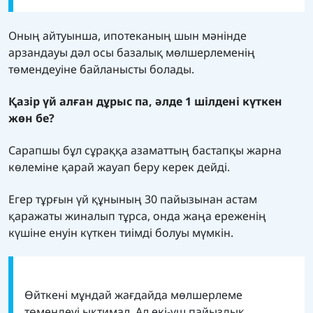
Оның айтуынша, ипотеканың шын мәнінде
арзандауы дәл осы базалық мөлшерлеменің
төмендеуіне байланысты болады.
Қазір үй алған дұрыс па, әлде 1 шілдені күткен
жөн бе?
Сарапшы бұл сұраққа азаматтың бастапқы жарна
көлеміне қарай жауап беру керек дейді.
Егер тұрғын үй құнының 30 пайызынан астам
қаражаты жиналып тұрса, онда жаңа ереженің
күшіне енуін күткен тиімді болуы мүмкін.
Өйткені мұндай жағдайда мөлшерлеме
төмендеуі ықтимал. Ал екі-үш пайыздық