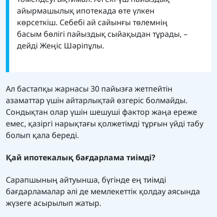
айырмашылық ипотекада өте үлкен
көрсеткіш. Себебі ай сайынғы төлемнің
басым бөлігі пайыздық сыйақыдан тұрады, –
дейді Жеңіс Шәріпұлы.
Ал бастапқы жарнасы 30 пайызға жетпейтін
азаматтар үшін айтарлықтай өзгеріс болмайды.
Сондықтан олар үшін шешуші фактор жаңа ереже
емес, қазіргі нарықтағы қолжетімді тұрғын үйді табу
болып қала береді.
Қай ипотекалық бағдарлама тиімді?
Сарапшының айтуынша, бүгінде ең тиімді
бағдарламалар әлі де мемлекеттік қолдау аясында
жүзеге асырылып жатыр.