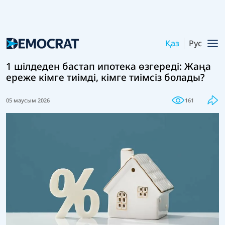
Қаз
Рус
1 шілдеден бастап ипотека өзгереді: Жаңа
ереже кімге тиімді, кімге тиімсіз болады?
05 маусым 2026
161