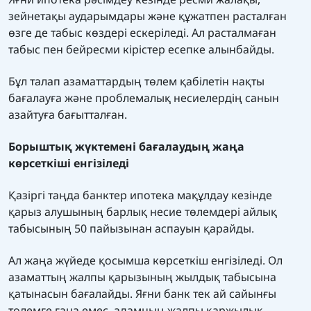
зейнетақы аударымдары және құжатпен расталған
өзге де табыс көздері ескеріледі. Ал расталмаған
табыс пен бейресми кірістер есепке алынбайды.
Бұл талап азаматтардың төлем қабілетін нақты
бағалауға және проблемалық несиелердің санын
азайтуға бағытталған.
Борыштық жүктемені бағалаудың жаңа
көрсеткіші енгізіледі
Қазіргі таңда банктер ипотека мақұлдау кезінде
қарыз алушының барлық несие төлемдері айлық
табысының 50 пайызынан аспауын қарайды.
Ал жаңа жүйеде қосымша көрсеткіш енгізіледі. Ол
азаматтың жалпы қарызының жылдық табысына
қатынасын бағалайды. Яғни банк тек ай сайынғы
төлемге ғана емес, адамның жалпы қаржылық