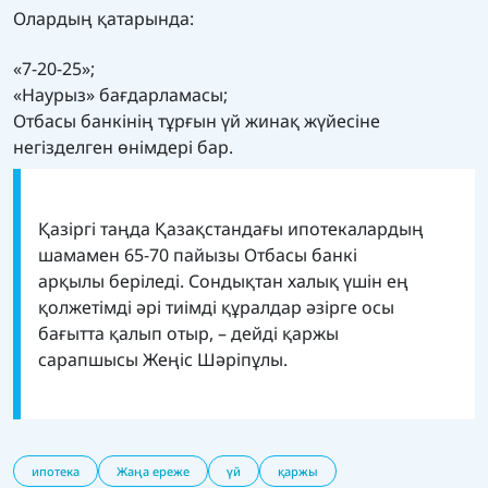
Олардың қатарында:
«7-20-25»;
«Наурыз» бағдарламасы;
Отбасы банкінің тұрғын үй жинақ жүйесіне
негізделген өнімдері бар.
Қазіргі таңда Қазақстандағы ипотекалардың
шамамен 65-70 пайызы Отбасы банкі
арқылы беріледі. Сондықтан халық үшін ең
қолжетімді әрі тиімді құралдар әзірге осы
бағытта қалып отыр, – дейді қаржы
сарапшысы Жеңіс Шәріпұлы.
ипотека
Жаңа ереже
үй
қаржы