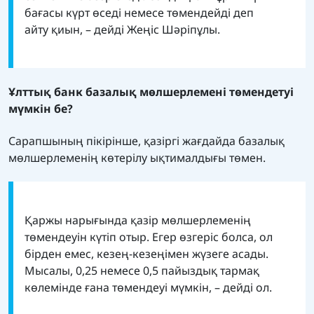
бағасы күрт өседі немесе төмендейді деп
айту қиын, – дейді Жеңіс Шәріпұлы.
Ұлттық банк базалық мөлшерлемені төмендетуі
мүмкін бе?
Сарапшының пікірінше, қазіргі жағдайда базалық
мөлшерлеменің көтерілу ықтималдығы төмен.
Қаржы нарығында қазір мөлшерлеменің
төмендеуін күтіп отыр. Егер өзгеріс болса, ол
бірден емес, кезең-кезеңімен жүзеге асады.
Мысалы, 0,25 немесе 0,5 пайыздық тармақ
көлемінде ғана төмендеуі мүмкін, – дейді ол.