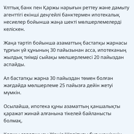
Ұлттық банк пен Қаржы нарығын реттеу және дамыту
агенттігі екінші деңгейлі банктермен ипотекалық
несиелер бойынша жаңа шекті мөлшерлемелерді
келіскен.
Жаңа тәртіп бойынша азаматтың бастапқы жарнасы
тұрғын үй құнының 30 пайызынан асса, ипотеканың
жылдық тиімді сыйақы мөлшерлемесі 20 пайыздан
аспайды.
Ал бастапқы жарна 30 пайыздан төмен болған
жағдайда мөлшерлеме 25 пайызға дейін жетуі
мүмкін.
Осылайша, ипотека құны азаматтың қаншалықты
қаражат жинай алғанына тікелей байланысты
болмақ.