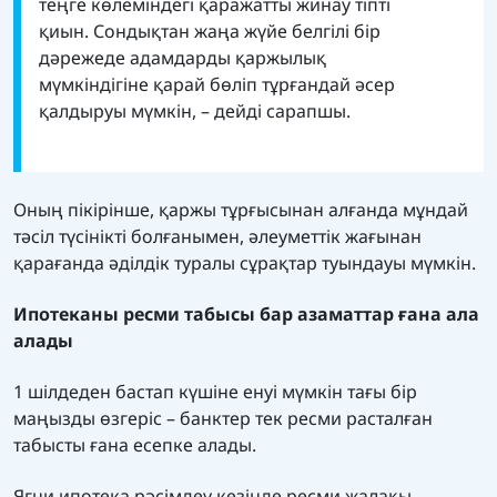
теңге көлеміндегі қаражатты жинау тіпті
қиын. Сондықтан жаңа жүйе белгілі бір
дәрежеде адамдарды қаржылық
мүмкіндігіне қарай бөліп тұрғандай әсер
қалдыруы мүмкін, – дейді сарапшы.
Оның пікірінше, қаржы тұрғысынан алғанда мұндай
тәсіл түсінікті болғанымен, әлеуметтік жағынан
қарағанда әділдік туралы сұрақтар туындауы мүмкін.
Ипотеканы ресми табысы бар азаматтар ғана ала
алады
1 шілдеден бастап күшіне енуі мүмкін тағы бір
маңызды өзгеріс – банктер тек ресми расталған
табысты ғана есепке алады.
Яғни ипотека рәсімдеу кезінде ресми жалақы,