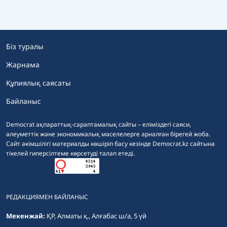
Біз туралы
Жарнама
Құпиялық саясаты
Байланыс
Democrat ақпараттық-сараптамалық сайты – еліміздегі саяси,
әлеуметтік және экономикалық мәселелерге арналған бірегей жоба.
Сайт әкімшілігі материалды көшіріп басу кезінде Democrat.kz сайтына
тікелей гиперсілтеме көрсетуді талап етеді.
РЕДАКЦИЯМЕН БАЙЛАНЫС
Мекенжай:
ҚР, Алматы қ., Алғабас ш/а, 5 үй