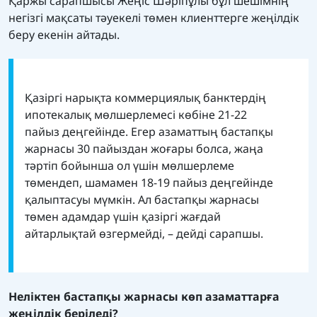
Қаржы сарапшысы Жеңіс Шәріпұлы бұл шешімнің
негізгі мақсаты тәуекелі төмен клиенттерге жеңілдік
беру екенін айтады.
Қазіргі нарықта коммерциялық банктердің
ипотекалық мөлшерлемесі көбіне 21-22
пайыз деңгейінде. Егер азаматтың бастапқы
жарнасы 30 пайыздан жоғары болса, жаңа
тәртіп бойынша ол үшін мөлшерлеме
төмендеп, шамамен 18-19 пайыз деңгейінде
қалыптасуы мүмкін. Ал бастапқы жарнасы
төмен адамдар үшін қазіргі жағдай
айтарлықтай өзгермейді, – дейді сарапшы.
Неліктен бастапқы жарнасы көп азаматтарға
жеңілдік беріледі?