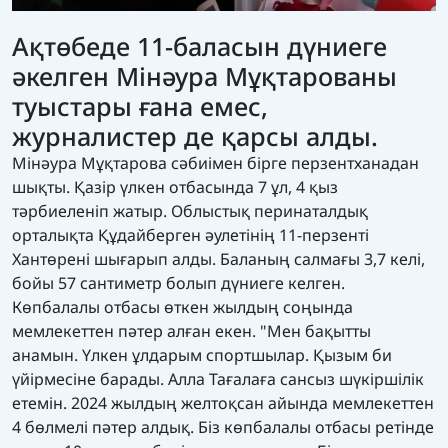
Ақтөбеде 11-баласын дүниеге
әкелген Мінәура Мұқтарованы
туыстары ғана емес,
журналистер де қарсы алды.
Мінәура Мұқтарова сәбиімен бірге перзентханадан
шықты. Қазір үлкен отбасында 7 ұл, 4 қыз
тәрбиеленіп жатыр. Облыстық перинаталдық
орталықта Құдайберген әулетінің 11-перзенті
Хантөрені шығарып алды. Баланың салмағы 3,7 келі,
бойы 57 сантиметр болып дүниеге келген.
Көпбалалы отбасы өткен жылдың соңында
мемлекеттен пәтер алған екен. "Мен бақытты
анамын. Үлкен ұлдарым спортшылар. Қызым би
үйірмесіне барады. Алла Тағалаға сансыз шүкіршілік
етемін. 2024 жылдың желтоқсан айында мемлекеттен
4 бөлмелі пәтер алдық. Біз көпбалалы отбасы ретінде