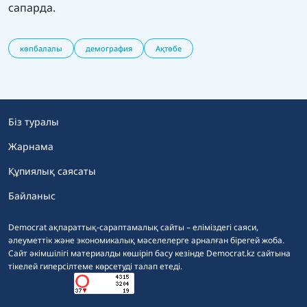
сапарда.
көпбалалы
демография
Ақтөбе
Біз туралы
Жарнама
Құпиялық саясаты
Байланыс
Democrat ақпараттық-сараптамалық сайты – еліміздегі саяси,
әлеуметтік және экономикалық мәселелерге арналған бірегей жоба.
Сайт әкімшілігі материалды көшіріп басу кезінде Democrat.kz сайтына
тікелей гиперсілтеме көрсетуді талап етеді.