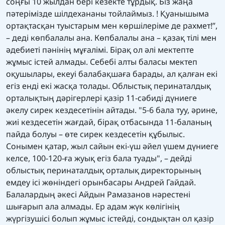
соңғы 10 жылдан бері кезекте тұрдық. Біз жаңа
пәтерімізде шілдехананы тойлаймыз. ! Қуанышыма
ортақтасқан туыстарым мен көршілеріме де рахмет!”,
– деді көпбалалы ана. Көпбалалы ана – қазақ тілі мен
әдебиеті пәнінің мұғалімі. Бірақ ол әлі мектепте
жұмыс істей алмады. Себебі алты баласы мектеп
оқушылары, екеуі балабақшаға барады, ал қалған екі
егіз енді екі жасқа толады. Облыстық перинаталдық
орталықтың дәрігерлері қазір 11-сәбиді дүниеге
әкелу сирек кездесетінін айтады. "5-6 бала туу, әрине,
жиі кездесетін жағдай, бірақ отбасында 11-баланың
пайда болуы – өте сирек кездесетін құбылыс.
Сонымен қатар, жыл сайын екі-үш әйел үшем дүниеге
келсе, 100-120-ға жуық егіз бала туады", – дейді
облыстық перинаталдық орталық директорының
емдеу ісі жөніндегі орынбасары Андрей Гайдай.
Балалардың әкесі Айдын Рамазанов нәрестені
шығарып ала алмады. Ер адам жүк көлігінің
жүргізушісі болып жұмыс істейді, сондықтан ол қазір