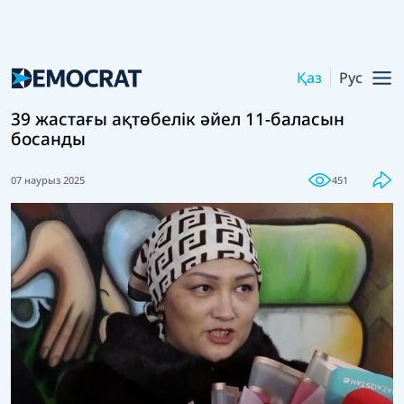
Қаз
Рус
39 жастағы ақтөбелік әйел 11-баласын
босанды
07 наурыз 2025
451