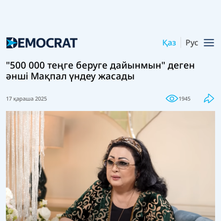
Қаз
Рус
"500 000 теңге беруге дайынмын" деген
әнші Мақпал үндеу жасады
17 қараша 2025
1945