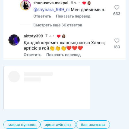
мақпал жүнісова
арман дүйсенов
баян алагөзова