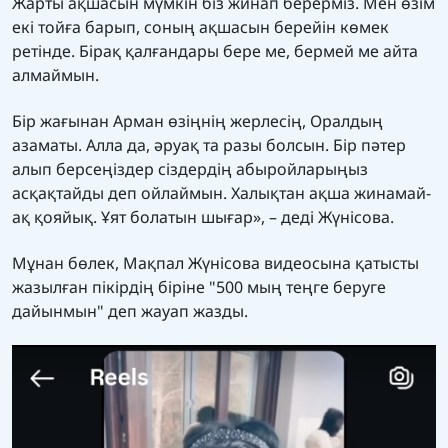
Жарты ақшасын мүмкін біз жинап берерміз. Мен өзім
екі тойға барып, соның ақшасын берейін көмек
ретінде. Бірақ қалғандары бере ме, бермей ме айта
алмаймын.
Бір жағынан Арман өзіңнің жерлесің, Оралдың
азаматы. Алла да, әруақ та разы болсын. Бір пәтер
алып берсеңіздер сіздердің абыройларыңыз
асқақтайды деп ойлаймын. Халықтан ақша жинамай-
ақ қояйық. Ұят болатын шығар», – деді Жүнісова.
Мұнан бөлек, Мақпал Жүнісова видеосына қатысты
жазылған пікірдің біріне "500 мың теңге беруге
дайынмын" деп жауап жазды.