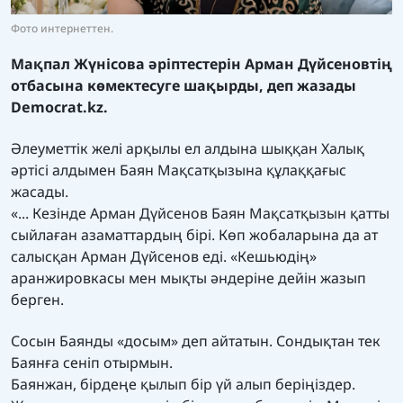
Фото интернеттен.
Мақпал Жүнісова әріптестерін Арман Дүйсеновтің
отбасына көмектесуге шақырды, деп жазады
Democrat.kz.
Әлеуметтік желі арқылы ел алдына шыққан Халық
әртісі алдымен Баян Мақсатқызына құлаққағыс
жасады.
«... Кезінде Арман Дүйсенов Баян Мақсатқызын қатты
сыйлаған азаматтардың бірі. Көп жобаларына да ат
салысқан Арман Дүйсенов еді. «Кешьюдің»
аранжировкасы мен мықты әндеріне дейін жазып
берген.
Сосын Баянды «досым» деп айтатын. Сондықтан тек
Баянға сеніп отырмын.
Баянжан, бірдеңе қылып бір үй алып беріңіздер.