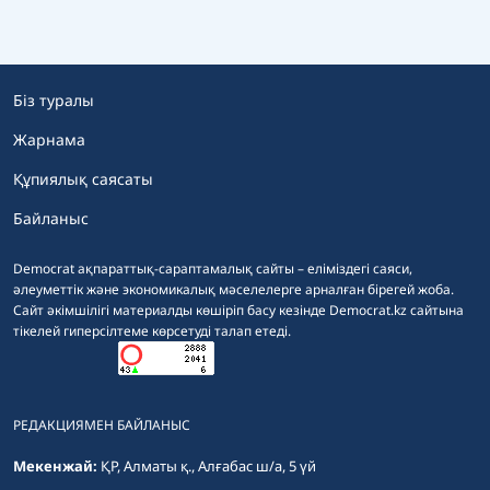
Біз туралы
Жарнама
Құпиялық саясаты
Байланыс
Democrat ақпараттық-сараптамалық сайты – еліміздегі саяси,
әлеуметтік және экономикалық мәселелерге арналған бірегей жоба.
Сайт әкімшілігі материалды көшіріп басу кезінде Democrat.kz сайтына
тікелей гиперсілтеме көрсетуді талап етеді.
РЕДАКЦИЯМЕН БАЙЛАНЫС
Мекенжай:
ҚР, Алматы қ., Алғабас ш/а, 5 үй