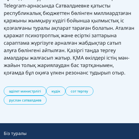
Telegram-арнасында Сатвалдиевке қатысты
республикалық бюджеттен бөлінген миллиардтаған
қаржыны жымқыру күдігі бойынша қылмыстық іс
қозғалғаны туралы ақпарат тараған болатын. Аталған
қаражат психотроптық және есірткі заттарына
сараптама жүргізуге арналған жабдықтар сатып
алуға бөлінгені айтылған. Қазіргі таңда тергеу
амалдары жалғасып жатыр. ҚМА өкілдері істің мән-
жайын толық жариялаудан бас тартқанымен,
қоғамда бұл оқиға үлкен резонанс тудырып отыр.
әділет министрлігі
күдік
сот тергеу
руслан сатвалдиев
Біз туралы