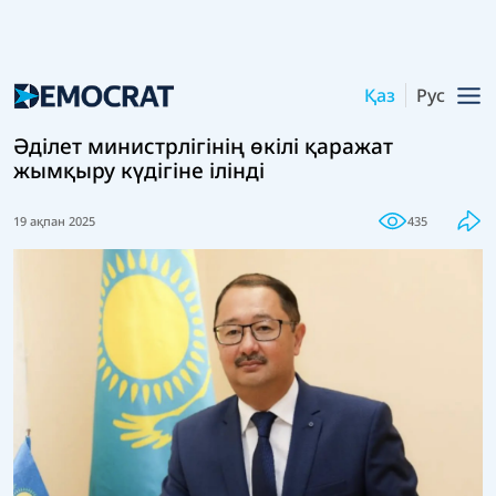
Қаз
Рус
Әділет министрлігінің өкілі қаражат
жымқыру күдігіне ілінді
19 ақпан 2025
435