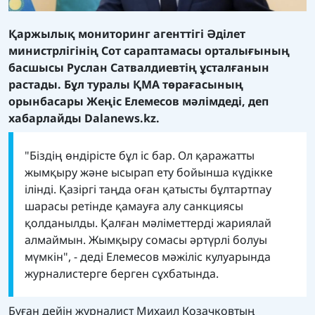
Қаржылық мониторинг агенттігі Әділет
министрлігінің Сот сараптамасы орталығының
басшысы Руслан Сатвалдиевтің ұсталғанын
растады. Бұл туралы ҚМА төрағасының
орынбасары Жеңіс Елемесов мәлімдеді, деп
хабарлайды
Dalanews.kz
.
"Біздің өндірісте бұл іс бар. Ол қаражатты
жымқыру және ысырап ету бойынша күдікке
ілінді. Қазіргі таңда оған қатысты бұлтартпау
шарасы ретінде қамауға алу санкциясы
қолданылды. Қалған мәліметтерді жариялай
алмаймын. Жымқыру сомасы әртүрлі болуы
мүмкін", - деді Елемесов мәжіліс кулуарында
журналистерге берген сұхбатында.
Бұған дейін журналист Михаил Козачковтың