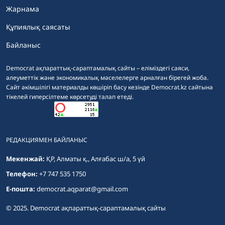
Жарнама
Құпиялық саясаты
Байланыс
Democrat ақпараттық-сараптамалық сайты – еліміздегі саяси,
әлеуметтік және экономикалық мәселелерге арналған бірегей жоба.
Сайт әкімшілігі материалды көшіріп басу кезінде Democrat.kz сайтына
тікелей гиперсілтеме көрсетуді талап етеді.
РЕДАКЦИЯМЕН БАЙЛАНЫС
Мекенжай:
ҚР, Алматы қ., Алғабас ш/а, 5 үй
Телефон:
+7 747 535 1750
E-пошта:
democrat.aqparat@gmail.com
© 2025. Democrat ақпараттық-сараптамалық сайты