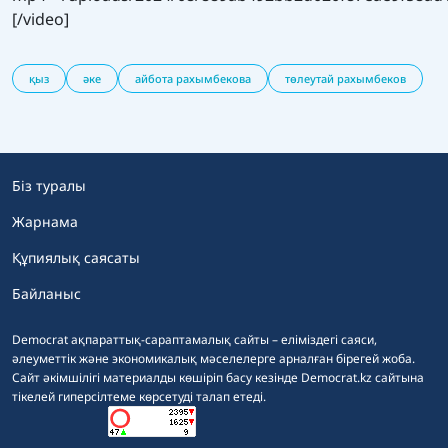
[/video]
қыз
әке
айбота рахымбекова
төлеутай рахымбеков
Біз туралы
Жарнама
Құпиялық саясаты
Байланыс
Democrat ақпараттық-сараптамалық сайты – еліміздегі саяси,
әлеуметтік және экономикалық мәселелерге арналған бірегей жоба.
Сайт әкімшілігі материалды көшіріп басу кезінде Democrat.kz сайтына
тікелей гиперсілтеме көрсетуді талап етеді.