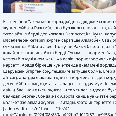
Көптен бері "әкем мені зорлады"деп әділдікке қол жет
жүрген Айбота Рахымбекова бұл жолы оқиғаның қала
түгел айтып берді деп жазады Democrat.kz. Ауыл шар
мәселелерін көтеріп жүрген сарапшы Алмасбек Садыр
сұхбатында Айбота әкесі Төлеутай Рахымбековтің өзін
қалай зорлағанын айтып берді. "Анам іс сапармен басқ
кеткен бір күні әкем жаныма келіп, порнографиялық 
көрсетті. Арада бірнеше күн өткенде әкем мені зорлады
Шаруасын бітірген соң, "ешкімге айтушы болма. Егер 
айтсаң, анаңды ешқашан қайтып көрмейсің", деп қорқ
деген Айботаның оқиғасын алаңсыз тыңдау мүмкін еме
өзінің басынан өткен оқиғасын төмендегі видеода бүк
баяндап берген. Сондай-ақ Айбота қанша уақыттан бер
қол жеткізе алмай жүргенін айтады. Фото интернеттен
[video width="576" height="1024"
mp4="/uploads/2024/08/889ab492bb2d020f87eae9f58ad