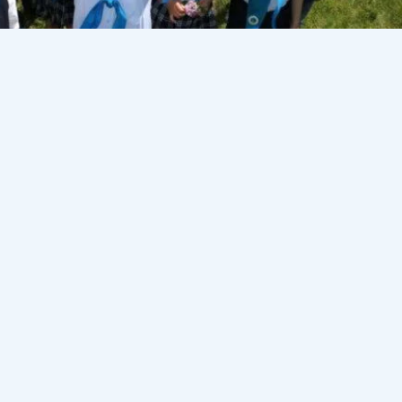
аларды қорғау күні дәстүрлі түрде атап өтіледі. Бүг
рады және олардың құқықтарын қорғау мәселесі мемл
ыттардың бірі саналады деп жазады
Democrat.kz
.
ітілгендей, балаларға қамқорлық жасау және оларды тә
ң басты міндеті – отбасылар үшін балалардың дені сау б
н қауіпсіз сезінуіне мүмкіндік беретін сенімді әрі қолай