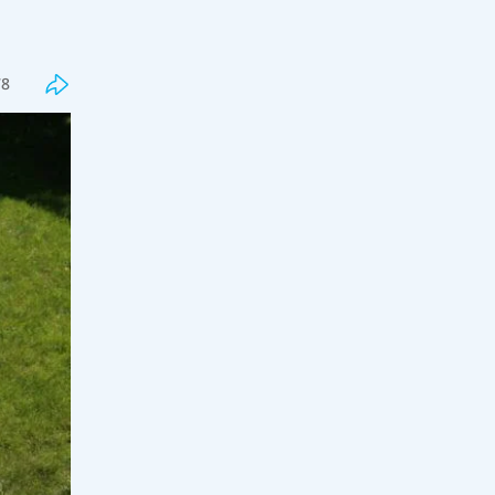
Жанәбілов жан сақтау бөліміне
түскен
14:06, 07 тамыз 2026
10
78
Белсенді ұстаз мұғалімдердің
жалақысына қатысты маңызды
ұсыныс жасады
14:00, 07 тамыз 2026
41
АҚШ-та паразиттік індет 15 штатқа
тарады: 25 мыңнан астам адам
ауырды
13:33, 07 тамыз 2026
42
"Шешесінің мәйітін тігінен
көмген": Бекболат Тілеухан жұрт
білмейтін сұмдық шындығын
айтты
13:00, 07 тамыз 2026
72
Қанды төңкерістен кейін қызыл
кілем: Таиланд Мьянма