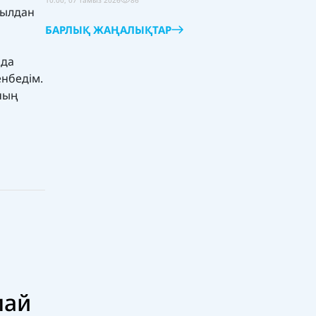
10:00, 07 тамыз 2026
86
жылдан
БАРЛЫҚ ЖАҢАЛЫҚТАР
ада
енбедім.
ның
Соңғы
Танымал
лай
МузАрт тобының әншісі Кенжебек