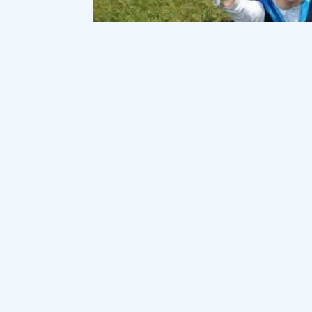
Фото интернеттен.
Елімізде 1 маусымда Халықаралық бал
елімізде 6,9 млн-нан астам бала тұ
әлеуметтік саясатындағы басым бағ
Аталған жұмыс жаңа Конституцияда бек
қағидатына негізделген, ал мемлекетті
өсуіне, сапалы білім алуына және өздері
жағдай жасау.