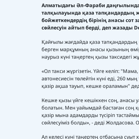
Алматыдағы Әл-Фараби даңғылында 
талқылауында қаза тапқандардың жа
бойжеткендердің бірінің анасы сот 
сөйлесуін айтып берді, деп жазады
D
Қайғылы жағдайда қаза тапқандардың бі
берген марқұмның анасы қызының өмірі
наурыз күні таңертең қызы таксидегі ж
«Ол такси жүргізетін. Үйге келіп: "Мам
автонесиесін төлейтін күні еді, 260 м
қазір ақша тауып, кешке ораламын" деді»
Кешке қызы үйге кешіккен соң, анасы у
болатын. Мен уайымдай бастаған соң 
қазір мына адамдарды түсіріп тастаймын
сөйлесуіміз болды», - деді Жолдасова. 
Ал келесі күні таңертең отбасына суыт