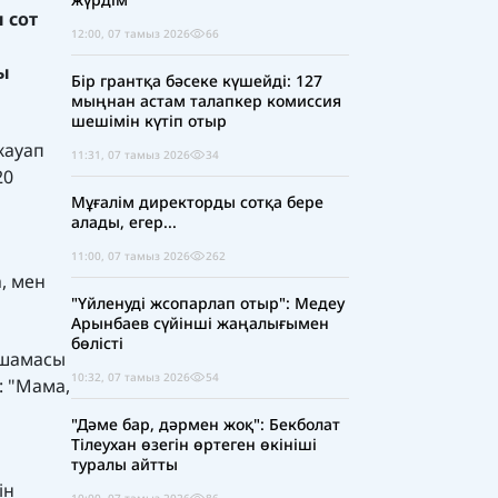
 сот
12:00, 07 тамыз 2026
66
ы
Бір грантқа бәсеке күшейді: 127
мыңнан астам талапкер комиссия
шешімін күтіп отыр
жауап
11:31, 07 тамыз 2026
34
20
Мұғалім директорды сотқа бере
алады, егер...
11:00, 07 тамыз 2026
262
, мен
"Үйленуді жсопарлап отыр": Медеу
Арынбаев сүйінші жаңалығымен
бөлісті
 шамасы
10:32, 07 тамыз 2026
54
: "Мама,
"Дәме бар, дәрмен жоқ": Бекболат
Тілеухан өзегін өртеген өкініші
туралы айтты
ін