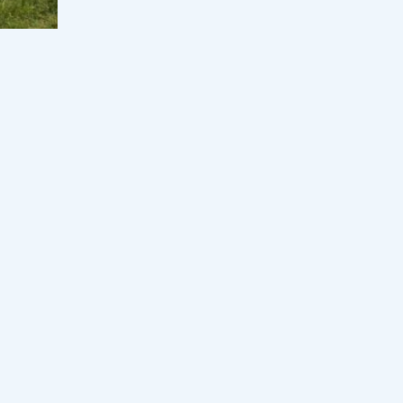
хунтасының басшысын президент
ретінде қабылдады
12:35, 07 тамыз 2026
28
Бекболат Тілеухан: "5-6 жылға
дейін ұйқымнан жылап оянып
жүрдім"
12:00, 07 тамыз 2026
66
інде
Бір грантқа бәсеке күшейді: 127
екеттің
мыңнан астам талапкер комиссия
шешімін күтіп отыр
11:31, 07 тамыз 2026
34
рбиелеу
олып
Мұғалім директорды сотқа бере
лы
алады, егер...
11:00, 07 тамыз 2026
262
"Үйленуді жсопарлап отыр": Медеу
Арынбаев сүйінші жаңалығымен
бөлісті