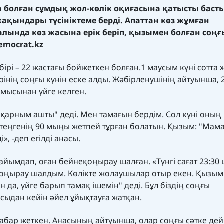
болған сұмдық жол-көлік оқиғасына қатысты басты
қындары түсініктеме берді. Апаттан көз жұмған
залында көз жасына ерік беріп, қызымен болған соңғ
emocrat.kz
рі – 22 жастағы бойжеткен болған.1 маусым күні сотта 
нің соңғы күнін еске алды. Жәбірленушінің айтуынша, 
ұмысынан үйге келген.
а, қарным ашты" деді. Мен тамағын бердім. Сол күні оның
ың теңгенің 90 мыңы жетпей тұрған болатын. Қызым: "Мама
, -деп егілді анасы.
айымдап, оған бейнеқоңырау шалған. «Түнгі сағат 23:30
қоңырау шалдым. Көлікте жолаушылар отыр екен. Қызым
 да, үйге барып тамақ ішемін" деді. Бұл біздің соңғы
Осыдан кейін әйел ұйықтауға жатқан.
 хабар жеткен. Анасының айтуынша, олар соңғы сәтке дей