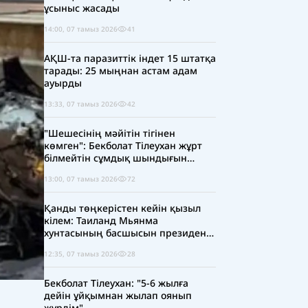
ұсыныс жасады
14:00, 07 тамыз 2026
41
АҚШ-та паразиттік індет 15 штатқа
тарады: 25 мыңнан астам адам
ауырды
13:33, 07 тамыз 2026
42
"Шешесінің мәйітін тігінен
көмген": Бекболат Тілеухан жұрт
білмейтін сұмдық шындығын
айтты
13:00, 07 тамыз 2026
72
Қанды төңкерістен кейін қызыл
кілем: Таиланд Мьянма
хунтасының басшысын президент
ретінде қабылдады
12:35, 07 тамыз 2026
28
Бекболат Тілеухан: "5-6 жылға
дейін ұйқымнан жылап оянып
жүрдім"