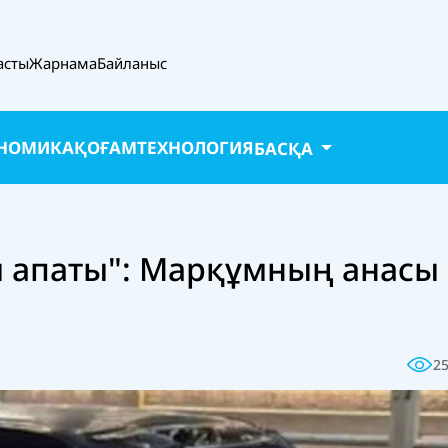
асты
Жарнама
Байланыс
НОМИКА
ҚОҒАМ
ТЕХНОЛОГИЯ
БАСҚА
л апаты": Марқұмның анасы
2