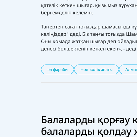
қателік кеткен шығар, қызымыз аурухан
бері емделіп келемін.
Таңертең сағат тоғыздар шамасында кү
келіңіздер" деді. Біз таңғы тоғызда Ша
Оны комада жатқан шығар деп ойладым
денесі бөлшектеніп кеткен екен», - дед
әл фараби
жол-көлік апаты
Алма
Балаларды қорғау к
балаларды қолдау 