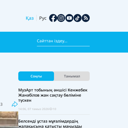
Қаз
Рус
Соңғы
Танымал
МузАрт тобының әншісі Кенжебек
Жанәбілов жан сақтау бөліміне
түскен
53
14:06, 07 тамыз 2026
10
Белсенді ұстаз мұғалімдердің
жалақысына қатысты маңызды