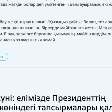
ада жатқан болар деп үміттенген. «Өзім ауырамын, екі 
йеуіме қоңырау шалып: "Қызыңыз қайтыс болды, тез ар
малғаннан шығып, он бірлерде мәйітханаға жеттік. Мен с
. Бірақ ол жерге барғанда қызымның мәйітін көрдім, о
і анасы көз жасын тыя алмай.
ты
үні: елімізде Президенттің
жөніндегі тапсырмалары қа