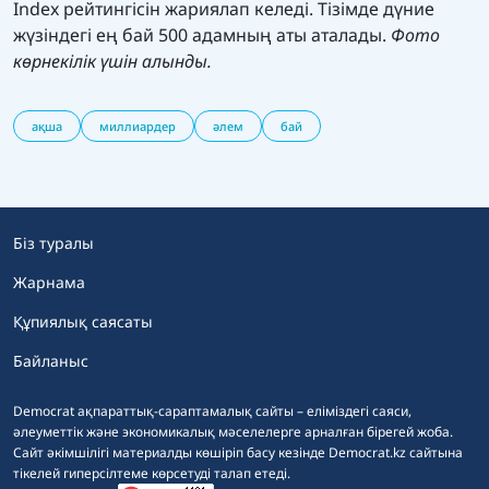
Index рейтингісін жариялап келеді. Тізімде дүние
жүзіндегі ең бай 500 адамның аты аталады.
Фото
көрнекілік үшін алынды.
ақша
миллиардер
әлем
бай
Біз туралы
Жарнама
Құпиялық саясаты
Байланыс
Democrat ақпараттық-сараптамалық сайты – еліміздегі саяси,
әлеуметтік және экономикалық мәселелерге арналған бірегей жоба.
Сайт әкімшілігі материалды көшіріп басу кезінде Democrat.kz сайтына
тікелей гиперсілтеме көрсетуді талап етеді.