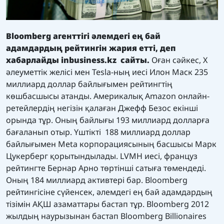
Bloomberg агенттігі әлемдегі ең бай
адамдардың рейтингін жария етті, деп
хабарлайды
inbusiness.kz
сайты.
Оған сәйкес, X
әлеуметтік желісі мен Tesla-ның иесі Илон Маск 235
миллиард доллар байлығымен рейтингтің
көшбасшысы атанды. Америкалық Amazon онлайн-
ретейлердің негізін қалаған Джефф Безос екінші
орында тұр. Оның байлығы 193 миллиард долларға
бағаланып отыр. Үштікті 188 миллиард доллар
байлығымен Meta корпорациясының басшысы Марк
Цукерберг қорытындылады. LVMH иесі, француз
рейтингте Бернар Арно төртінші сатыға төмендеді.
Оның 184 миллиард активтері бар. Bloomberg
рейтингісіне сүйенсек, әлемдегі ең бай адамдардың
тізімін АҚШ азаматтары бастап тұр. Bloomberg 2012
жылдың наурызынан бастап Bloomberg Billionaires