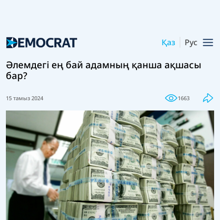
Қаз
Рус
Әлемдегі ең бай адамның қанша ақшасы
бар?
15 тамыз 2024
1663