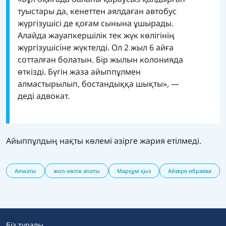
туыстары да, кенеттен аялдаған автобус
жүргізушісі де қоғам сынына ұшырады.
Алайда жауапкершілік тек жүк көлігінің
жүргізушісіне жүктелді. Ол 2 жыл 6 айға
сотталған болатын. Бір жылын колонияда
өткізді. Бүгін жаза айыппұлмен
алмастырылып, бостандыққа шықты», —
деді адвокат.
Айыппұлдың нақты көлемі әзірге жария етілмеді.
Алматы
жол-көлік апаты
Марқұм қыз
Айзере ибраева
Біз туралы