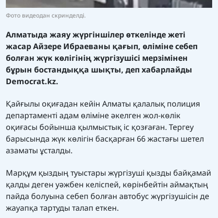
Фото видеодан скринделді.
Алматыда жаяу жүргіншілер өткелінде жеті
жасар Айзере Ибраеваны қағып, өліміне себеп
болған жүк көлігінің жүргізушісі мерзімінен
бұрын бостандыққа шықты, деп хабарлайды
Democrat.kz.
Қайғылы оқиғадан кейін Алматы қалалық полиция
департаменті адам өліміне әкелген жол-көлік
оқиғасы бойынша қылмыстық іс қозғаған. Тергеу
барысында жүк көлігін басқарған 66 жастағы шетел
азаматы ұсталды.
Марқұм қыздың туыстары жүргізуші қызды байқамай
қалды деген уәжбен келіспей, көрінбейтін аймақтың
пайда болуына себеп болған автобус жүргізушісін де
жауапқа тартуды талап еткен.