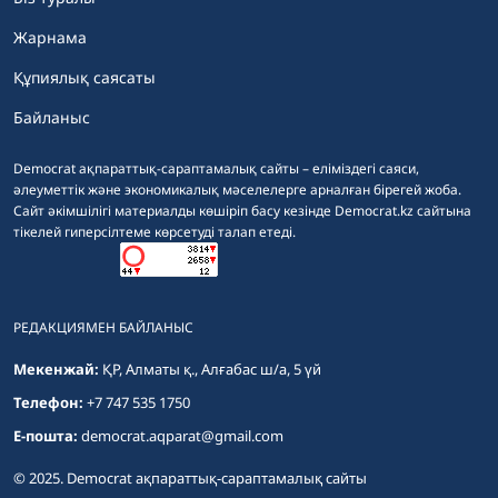
Жарнама
Құпиялық саясаты
Байланыс
Democrat ақпараттық-сараптамалық сайты – еліміздегі саяси,
әлеуметтік және экономикалық мәселелерге арналған бірегей жоба.
Сайт әкімшілігі материалды көшіріп басу кезінде Democrat.kz сайтына
тікелей гиперсілтеме көрсетуді талап етеді.
РЕДАКЦИЯМЕН БАЙЛАНЫС
Мекенжай:
ҚР, Алматы қ., Алғабас ш/а, 5 үй
Телефон:
+7 747 535 1750
E-пошта:
democrat.aqparat@gmail.com
© 2025. Democrat ақпараттық-сараптамалық сайты