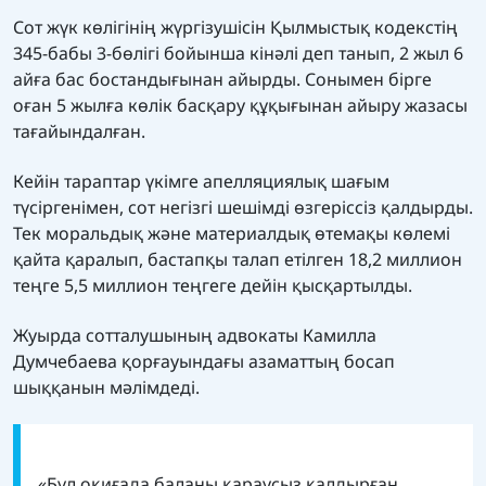
Сот жүк көлігінің жүргізушісін Қылмыстық кодекстің
345-бабы 3-бөлігі бойынша кінәлі деп танып, 2 жыл 6
айға бас бостандығынан айырды. Сонымен бірге
оған 5 жылға көлік басқару құқығынан айыру жазасы
тағайындалған.
Кейін тараптар үкімге апелляциялық шағым
түсіргенімен, сот негізгі шешімді өзгеріссіз қалдырды.
Тек моральдық және материалдық өтемақы көлемі
қайта қаралып, бастапқы талап етілген 18,2 миллион
теңге 5,5 миллион теңгеге дейін қысқартылды.
Жуырда сотталушының адвокаты Камилла
Думчебаева қорғауындағы азаматтың босап
шыққанын мәлімдеді.
«Бұл оқиғада баланы қараусыз қалдырған