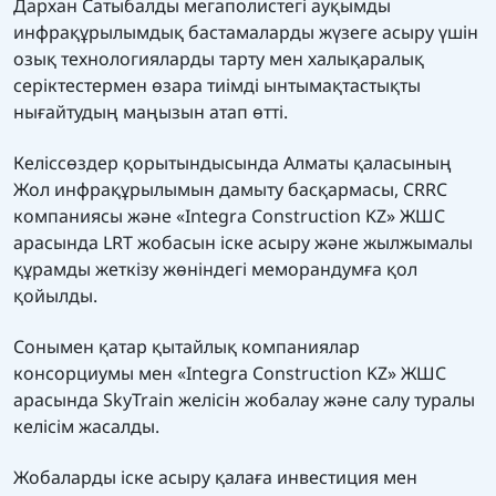
Дархан Сатыбалды мегаполистегі ауқымды
инфрақұрылымдық бастамаларды жүзеге асыру үшін
озық технологияларды тарту мен халықаралық
серіктестермен өзара тиімді ынтымақтастықты
нығайтудың маңызын атап өтті.
Келіссөздер қорытындысында Алматы қаласының
Жол инфрақұрылымын дамыту басқармасы, CRRC
компаниясы және «Integra Construction KZ» ЖШС
арасында LRT жобасын іске асыру және жылжымалы
құрамды жеткізу жөніндегі меморандумға қол
қойылды.
Сонымен қатар қытайлық компаниялар
консорциумы мен «Integra Construction KZ» ЖШС
арасында SkyTrain желісін жобалау және салу туралы
келісім жасалды.
Жобаларды іске асыру қалаға инвестиция мен