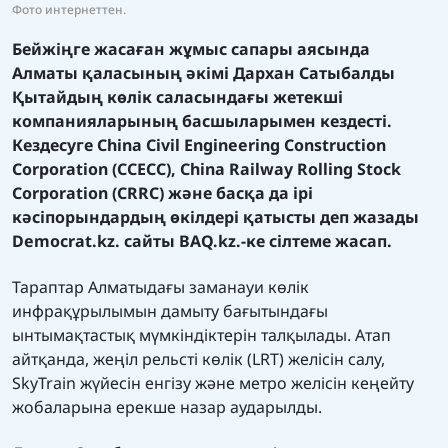
Фото интернеттен.
Бейжіңге жасаған жұмыс сапары аясында
Алматы қаласының әкімі Дархан Сатыбалды
Қытайдың көлік саласындағы жетекші
компанияларының басшыларымен кездесті.
Кездесуге China Civil Engineering Construction
Corporation (CCECC), China Railway Rolling Stock
Corporation (CRRC) және басқа да ірі
кәсіпорындардың өкілдері қатысты деп жазады
Democrat.kz.
сайты
BAQ.kz.
-ке сілтеме жасап.
Тараптар Алматыдағы заманауи көлік
инфрақұрылымын дамыту бағытындағы
ынтымақтастық мүмкіндіктерін талқылады. Атап
айтқанда, жеңіл рельсті көлік (LRT) желісін салу,
SkyTrain жүйесін енгізу және метро желісін кеңейту
жобаларына ерекше назар аударылды.