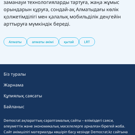
заманауи технологияларды тартуға, жаңа жұмыс
орындарын құруға, сондай-ақ Алматыдағы көлік
қолжетімділігі мен қалалық мобильділік деңгейін
арттыруға мүмкіндік береді.
Алматы
алматы әкімі
қытай
LRT
Біз туралы
Жарнама
Құпиялық саясаты
Байланыс
Democrat ақпараттық-сараптамалық сайты – еліміздегі саяси,
әлеуметтік және экономикалық мәселелерге арналған бірегей жоба.
Сайт әкімшілігі материалды көшіріп басу кезінде Democrat.kz сайтына