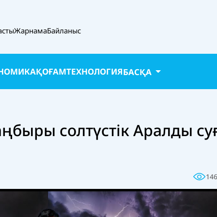
асты
Жарнама
Байланыс
НОМИКА
ҚОҒАМ
ТЕХНОЛОГИЯ
БАСҚА
ңбыры солтүстік Аралды су
14