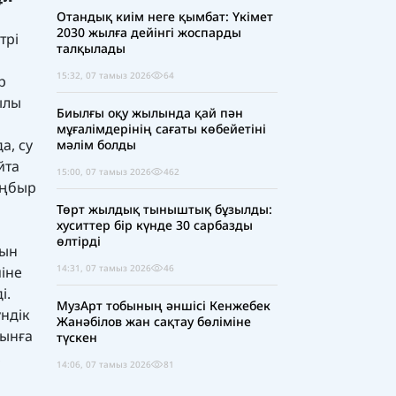
Отандық киім неге қымбат: Үкімет
2030 жылға дейінгі жоспарды
трі
талқылады
15:32, 07 тамыз 2026
64
р
ылы
Биылғы оқу жылында қай пән
мұғалімдерінің сағаты көбейетіні
а, су
мәлім болды
йта
15:00, 07 тамыз 2026
462
аңбыр
Төрт жылдық тыныштық бұзылды:
хуситтер бір күнде 30 сарбазды
өлтірді
рын
14:31, 07 тамыз 2026
46
іне
і.
МузАрт тобының әншісі Кенжебек
үндік
Жанәбілов жан сақтау бөліміне
уынға
түскен
,
14:06, 07 тамыз 2026
81