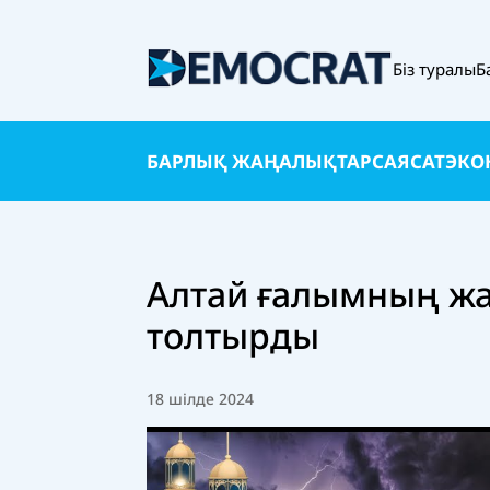
Біз туралы
Б
БАРЛЫҚ ЖАҢАЛЫҚТАР
САЯСАТ
ЭКО
Алтай ғалымның жа
толтырды
18 шілде 2024