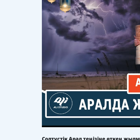
Солтүстік Арал теңізіне өткен жылм