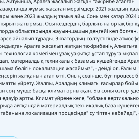
. Айтуынша, Аралға жасалып жатқан тәжірибе аталған
з Қазақстанда жұмыс жасаған мерзімдер: 2021 жылдың қаз
йлары және 2023 жылдың тамыз айы. Сонымен қатар 202
тырып жатырмыз. Осы кездердің барлығына ортақ бір 
ылорда облыстарында жауын-шашын деңгейі көп болған.
нәрсе айналып тұрады. Экватордың солтүстігінде атмосф
ондықтан Аралға жасалып жатқан тәжірибенің Алматыға 
технология көмегімен ұзақ уақытқа ұстап тұруға ықпал 
олдап, материалдық техникалық базамыз күшейгенде Ара
ама бөлігін локализация жасаймыз", - дейді ол. Ғалым
ңсеріп жатқанын атап өтті. Оның сөзінше, бұл процесс б
 климатты үйрету. Жалпы, Аралдың климаты ғасырлар бойы
ан соң мүлде басқа климат орныққан. Біз соны өзгертуде
н едәуір артты. Климат үйрене келе, "облака вертикальн
ғарыда айтқандай материалдық техникалық база күшейге
абанына локализация процесінде" су тіптен көбейеді", -