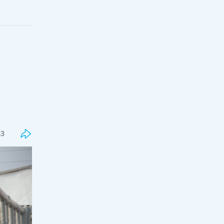
Соңғы
Танымал
Бекболат Тілеухан қолдаушысы
Қайрат Сатыбалды туралы бар
шындықты айтты
43
18:00, 07 тамыз 2026
86
Жалған дипломдарды дайындаған
интернет сайттар анықталды
17:33, 07 тамыз 2026
45
Грант тізімдері жарияланды
17:16, 07 тамыз 2026
205