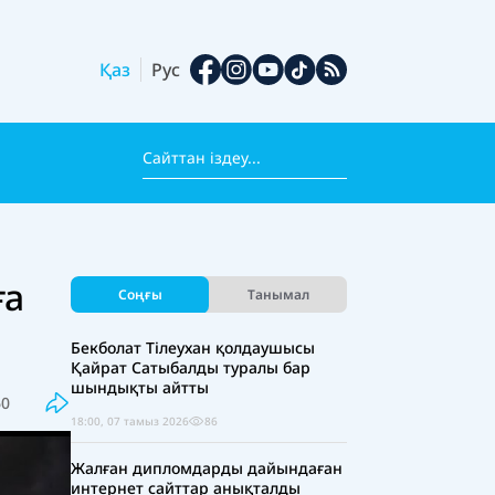
Қаз
Рус
ға
Соңғы
Танымал
Бекболат Тілеухан қолдаушысы
Қайрат Сатыбалды туралы бар
шындықты айтты
60
18:00, 07 тамыз 2026
86
Жалған дипломдарды дайындаған
интернет сайттар анықталды