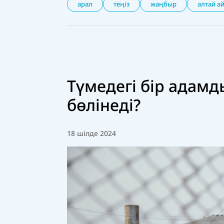
арал
теңіз
жаңбыр
алтай а
Түмедегі бір адамд
бөлінеді?
18 шілде 2024