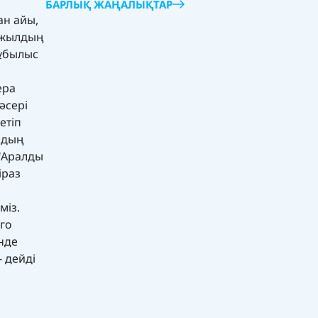
БАРЛЫҚ ЖАҢАЛЫҚТАР
ан айы,
4 жылдың
құбылыс
ера
әсері
етіп
лдың
 "Аралды
іраз
міз.
ого
нде
 дейді