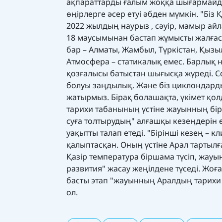
ақпараттарды ғалым жоққа шығармайды
өңірлерге әсер етуі әбден мүмкін. "Бі
2022 жылдың наурыз , сәуір, мамыр а
18 маусымынан бастап жұмысты жалғас
бар – Алматы, Жамбыл, Түркістан, Қыз
Атмосфера – статикалық емес. Барлық 
қозғалысы батыстан шығысқа жүреді. С
болуы заңдылық. Және біз циклондарды 
жатырмыз. Бірақ болашақта, үкімет қ
тарихи табанының үстіне жауынның бірш
суға толтырудың" алғашқы кезеңдерін е
уақытты талап етеді. "Бірінші кезең –
қалыптасқан. Оның үстіне Арал тартылғ
Қазір температура біршама түсіп, жауы
развития" жасау жеңілдене түседі. Жо
басты этап "жауынның Аралдың тарихи т
ол.