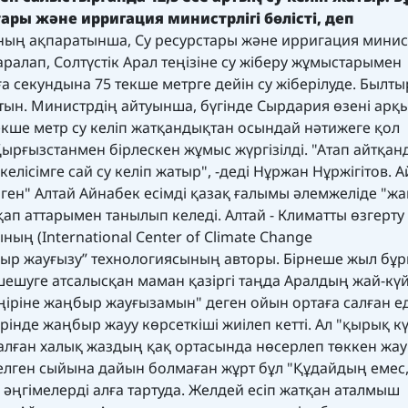
ары және ирригация министрлігі бөлісті, деп
ың ақпаратынша, Су ресурстары және ирригация минис
аралап, Солтүстік Арал теңізіне су жіберу жұмыстарымен
лға секундына 75 текше метрге дейін су жіберілуде. Былты
атын. Министрдің айтуынша, бүгінде Сырдария өзені арқ
кше метр су келіп жатқандықтан осындай нәтижеге қол
Қырғызстанмен бірлескен жұмыс жүргізілді. "Атап айтқанд
а келісімге сай су келіп жатыр", -деді Нұржан Нұржігітов. А
ген" Алтай Айнабек есімді қазақ ғалымы әлемжеліде "ж
қап аттарымен танылып келеді. Алтай - Климатты өзгерту
ң (International Center of Climate Change
быр жауғызу” технологиясының авторы. Бірнеше жыл бұ
ешуге атсалысқан маман қазіргі таңда Аралдың жай-күй
ңіріне жаңбыр жауғызамын" деген ойын ортаға салған ед
ерінде жаңбыр жауу көрсеткіші жиілеп кетті. Ал "қырық к
 қалған халық жаздың қақ ортасында нөсерлеп төккен жа
елген сыйына дайын болмаған жұрт бұл "Құдайдың емес
ңгімелерді алға тартуда. Желдей есіп жатқан аталмыш