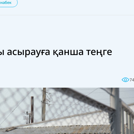
йнабек
ы асырауға қанша теңге
7