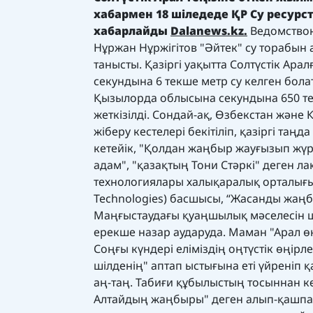
хабармен 18 шіледеде ҚР Су ресурст
хабарлайды
Dalanews.kz.
Ведомствон
Нұржан Нұржігітов "Әйтек" су торабын 
танысты. Қазіргі уақытта Солтүстік Ара
секундына 6 текше метр су келген бол
Қызылорда облысына секундына 650 те
жеткізілді. Сондай-ақ, Өзбекстан және 
жіберу кестелері бекітіліп, қазіргі таңд
кетейік, "Қолдан жаңбыр жауғызып жүр
адам", "қазақтың Тони Стәркі" деген ла
технологиялары халықаралық орталығыны
Technologies) басшысы, “Жасанды жаң
Маңғыстаудағы қуаңшылық мәселесін ш
ерекше назар аударуда. Маман "Арал ө
Соңғы күндері еліміздің оңтүстік өңірл
шілденің" аптап ыстығына еті үйреніп
аң-таң. Табиғи құбылыстың тосыннан к
Алтайдың жаңбыры" деген алып-қашпа ә