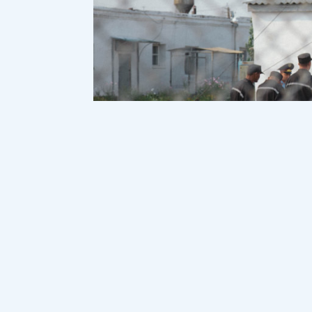
Ішкі істер министрлігі қылмыстық