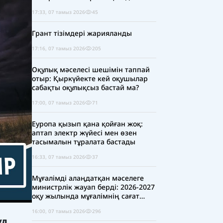
17:33, 07 тамыз 2026
45
Грант тізімдері жарияланды
17:16, 07 тамыз 2026
205
Оқулық мәселесі шешімін таппай
отыр: Қыркүйекте кей оқушылар
сабақты оқулықсыз бастай ма?
17:00, 07 тамыз 2026
71
Еуропа қызып қана қойған жоқ:
аптап электр жүйесі мен өзен
тасымалын тұралата бастады
16:33, 07 тамыз 2026
37
Мұғалімді алаңдатқан мәселеге
министрлік жауап берді: 2026-2027
оқу жылында мұғалімнің сағат
жүктемесі қысқара ма?
16:00, 07 тамыз 2026
296
ұл