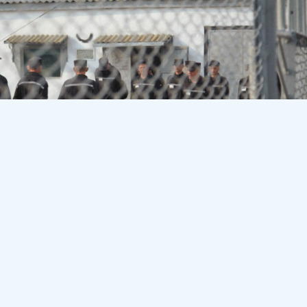
-атқару жүйесі комитеті төрағасының орынбасары 