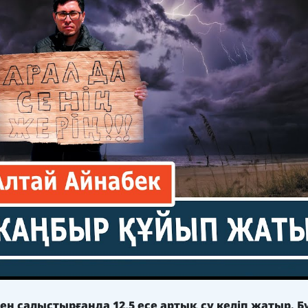
ен салыстырғанда 12,5 есе артық су келіп жатыр. Б