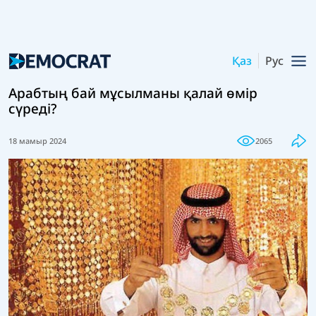
Қаз
Рус
Арабтың бай мұсылманы қалай өмір
сүреді?
18 мамыр 2024
2065