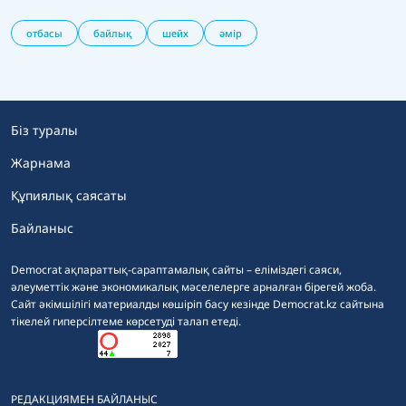
отбасы
байлық
шейх
әмір
Біз туралы
Жарнама
Құпиялық саясаты
Байланыс
Democrat ақпараттық-сараптамалық сайты – еліміздегі саяси,
әлеуметтік және экономикалық мәселелерге арналған бірегей жоба.
Сайт әкімшілігі материалды көшіріп басу кезінде Democrat.kz сайтына
тікелей гиперсілтеме көрсетуді талап етеді.
РЕДАКЦИЯМЕН БАЙЛАНЫС