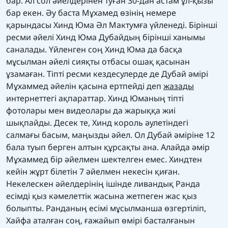
бар. Ал сол әйелдерінен туған 30-дан астам ұл-қызы
бар екен. Әу баста Мұхамед өзінің немере
қарындасы Хинд Юма Әл Мактумға үйленеді. Бірінші
ресми әйелі Хинд Юма Дубайдың бірінші ханымы
саналады. Үйленген соң Хинд Юма да басқа
мұсылман әйелі сияқты отбасы ошақ қасынан
ұзамаған. Тіпті ресми кездесулерде де Дубай әмірі
Мұхаммед әйелін қасына ертпейді деп
жазады
интернеттегі ақпараттар. Хинд Юманың тіпті
фотолары мен видеолары да жарыққа жиі
шықпайды. Десек те, Хинд король әулетіндегі
салмағы басым, маңызды әйел. Ол Дубай әміріне 12
бала туып берген алтын құрсақты ана. Алайда әмір
Мұхаммед бір әйелмен шектелген емес. Хиндтен
кейін жұрт білетін 7 әйелмен некесін қиған.
Некелескен әйелдерінің ішінде ливандық Ранда
есімді қыз кәмелеттік жасына жетпеген жас қыз
болыпты. Ранданың есімі мұсылманша өзгертіліп,
Хайфа аталған соң, ғажайып өмірі басталғанын