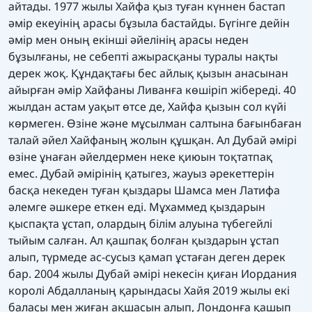
айтады. 1977 жылы Хайфа қыз туған күннен бастап
әмір екеуінің арасы бұзыла бастайды. Бүгінге дейін
әмір мен оның екінші әйелінің арасы неден
бұзылғаны, не себепті ажырасқаны туралы нақты
дерек жоқ. Құндақтағы бес айлық қызын анасынан
айырған әмір Хайфаны Ливанға көшіріп жібереді. 40
жылдан астам уақыт өтсе де, Хайфа қызын сол күйі
көрмеген. Өзіне және мұсылман салтына бағынбаған
талай әйел Хайфаның жолын құшқан. Ал Дубай әмірі
өзіне ұнаған әйелдермен неке қиюын тоқтатпақ
емес. Дубай әмірінің қатыгез, жауыз әрекеттерін
басқа некеден туған қыздары Шамса мен Латифа
әлемге әшкере еткен еді. Мұхаммед қыздарын
қыспақта ұстап, олардың білім алуына түбегейлі
тыйым салған. Ал қашпақ болған қыздарын ұстап
алып, түрмеде ас-сусыз қамап ұстаған деген дерек
бар. 2004 жылы Дубай әмірі некесін қиған Иордания
королі Абдалланың қарындасы Хайя 2019 жылы екі
баласы мен жиған ақшасын алып, Лондонға қашып