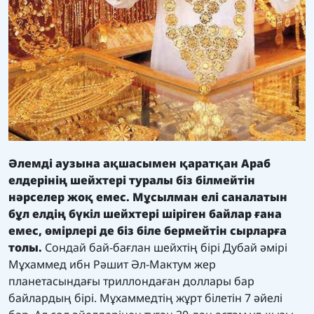
Әлемді аузына ақшасымен қаратқан Араб
елдерінің шейхтері туралы біз білмейтін
нәрселер жоқ емес. Мұсылман елі саналатын
бұл елдің бүкіл шейхтері шіріген байлар ғана
емес, өмірлері де біз біле бермейтін сырларға
толы.
Сондай бай-бағлан шейхтің бірі Дубай әмірі
Мұхаммед ибн Рәшит Әл-Мактум жер
планетасындағы триллондаған доллары бар
байлардың бірі. Мұхаммедтің жұрт білетін 7 әйелі