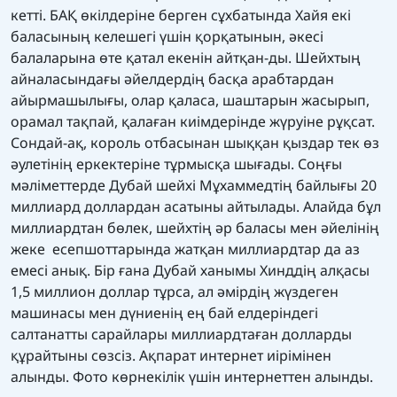
кетті. БАҚ өкілдеріне берген сұхбатында Хайя екі
баласының келешегі үшін қорқатынын, әкесі
балаларына өте қатал екенін айтқан-ды. Шейхтың
айналасындағы әйелдердің басқа арабтардан
айырмашылығы, олар қаласа, шаштарын жасырып,
орамал тақпай, қалаған киімдерінде жүруіне рұқсат.
Сондай-ақ, король отбасынан шыққан қыздар тек өз
әулетінің еркектеріне тұрмысқа шығады. Соңғы
мәліметтерде Дубай шейхі Мұхаммедтің байлығы 20
миллиард доллардан асатыны айтылады. Алайда бұл
миллиардтан бөлек, шейхтің әр баласы мен әйелінің
жеке есепшоттарында жатқан миллиардтар да аз
емесі анық. Бір ғана Дубай ханымы Хинддің алқасы
1,5 миллион доллар тұрса, ал әмірдің жүздеген
машинасы мен дүниенің ең бай елдеріндегі
салтанатты сарайлары миллиардтаған долларды
құрайтыны сөзсіз. Ақпарат интернет иірімінен
алынды. Фото көрнекілік үшін интернеттен алынды.