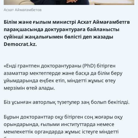
Асхат Аймағамбетов
Білім және ғылым министрі Асхат Аймағамбетгв
парақшасында доктурантураға байланысты
сүйінші жаңалығымен бөлісті деп жазады
Democrat.kz.
«Енді грантпен докторантураны (PhD) бітірген
азаматтар мектептерде және басқа да білім беру
ұйымдарында еңбек етіп, міндетті жұмыс өтеу
мерзімін өтей алады.
Біз ұсынған авторлық түзетулер заң болып бекітілді.
Бұрын докторанттар оқу бітірген соң жоғары оқу
орындарында, ғылыми институттарда немесе
мемлекеттік органдарда жұмыс істеуге міндетті