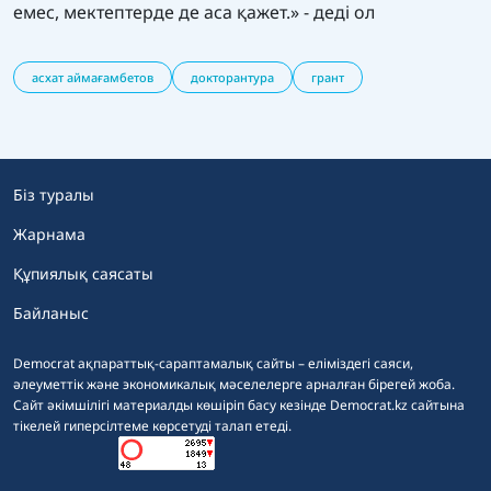
емес, мектептерде де аса қажет.» - деді ол
асхат аймағамбетов
докторантура
грант
Біз туралы
Жарнама
Құпиялық саясаты
Байланыс
Democrat ақпараттық-сараптамалық сайты – еліміздегі саяси,
әлеуметтік және экономикалық мәселелерге арналған бірегей жоба.
Сайт әкімшілігі материалды көшіріп басу кезінде Democrat.kz сайтына
тікелей гиперсілтеме көрсетуді талап етеді.