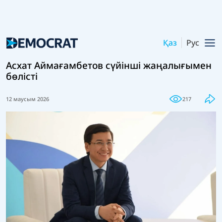
Қаз
Рус
Асхат Аймағамбетов сүйінші жаңалығымен
бөлісті
12 маусым 2026
217