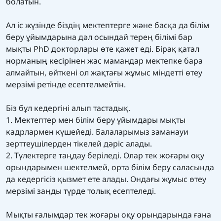
болатын.
Ал іс жүзінде біздің мектептерге және басқа да білім
беру ұйымдарына дәл осындай терең білімі бар
мықты PhD докторлары өте қажет еді. Бірақ қатал
норманың кесірінен жас мамандар мектепке бара
алмайтын, өйткені ол жақтағы жұмыс міндетті өтеу
мерзімі ретінде есептелмейтін.
Біз бұл кедергіні алып тастадық.
1. Мектептер мен білім беру ұйымдары мықты
кадрлармен күшейеді. Балаларымыз заманауи
зерттеушілерден тікелей дәріс алады.
2. Түлектерге таңдау беріледі. Олар тек жоғары оқу
орындарымен шектелмей, орта білім беру саласында
да кедергісіз қызмет ете алады. Ондағы жұмыс өтеу
мерзімі заңды түрде толық есептеледі.
Мықты ғалымдар тек жоғары оқу орындарында ғана