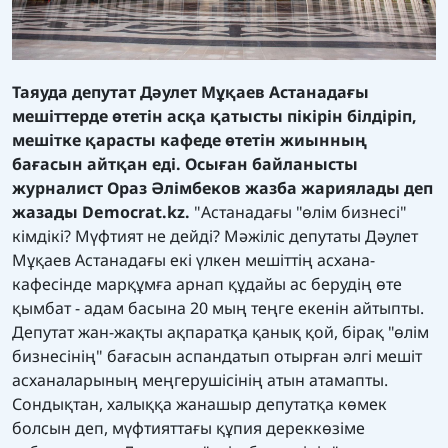
Таяуда депутат Дәулет Мұқаев Астанадағы
мешіттерде өтетін асқа қатысты пікірін білдіріп,
мешітке қарасты кафеде өтетін жиынның
бағасын айтқан еді. Осыған байланысты
журналист Ораз Әлімбеков жазба жариялады деп
жазады
Democrat.kz.
"Астанадағы "өлім бизнесі"
кімдікі? Мүфтият не дейді? Мәжіліс депутаты Дәулет
Мұқаев Астанадағы екі үлкен мешіттің асхана-
кафесінде марқұмға арнап құдайы ас берудің өте
қымбат - адам басына 20 мың теңге екенін айтыпты.
Депутат жан-жақты ақпаратқа қанық қой, бірақ "өлім
бизнесінің" бағасын аспандатып отырған әлгі мешіт
асханаларының меңгерушісінің атын атамапты.
Сондықтан, халыққа жанашыр депутатқа көмек
болсын деп, мүфтияттағы құпия дереккөзіме