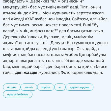
хабарластым. Дереккөз "өлім бизнесінің"
меңгерушісі - бас мүфтидің әйелі" деді. Тіпті, оның
аты-жөнін де айтты. Мен журналистік зерттеу жасап
әлгі әйелді АХАТ жүйесінен іздедім. Сөйтсем, әлгі әйел
бас мүфтимен ресми некеге тіркелмепті. Енді "бұ
қалай, кімнің инфосы қате?" деп басым қатып отыр.
Дереккөзім "өллахи, бүллахи, менің мәліметім
ақиқат" деп ант су ішті... Депутат бір сұмдықтың ұшын
шығарып қойды да, енді үнсіз жатыр. Осындайда
мүфтияттың баспасөз хатшысы Ағабек Қонарбайұлы
ақпарат алаңына атып шығып, "біздерде мынандай
бар, мынандай бар..." деп бәрін орнына қойып берсе
ғой..."
деп жазды
журналист. Фото көрнекілік үшін.
Астана
мешіт
мүфти
ас
дәулет мұқаев
ораз әлімбеков