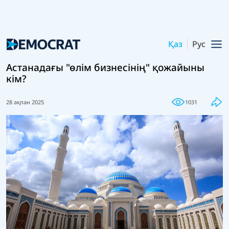
Қаз
Рус
Астанадағы "өлім бизнесінің" қожайыны
кім?
28 ақпан 2025
1031