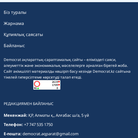
Біз туралы
Жарнама
Құпиялық саясаты
Байланыс
Democrat ақпараттық-сараптамалық сайты – еліміздегі саяси,
әлеуметтік және экономикалық мәселелерге арналған бірегей жоба.
Сайт әкімшілігі материалды көшіріп басу кезінде Democrat.kz сайтына
тікелей гиперсілтеме көрсетуді талап етеді.
РЕДАКЦИЯМЕН БАЙЛАНЫС
Мекенжай:
ҚР, Алматы қ., Алғабас ш/а, 5 үй
Телефон:
+7 747 535 1750
E-пошта:
democrat.aqparat@gmail.com