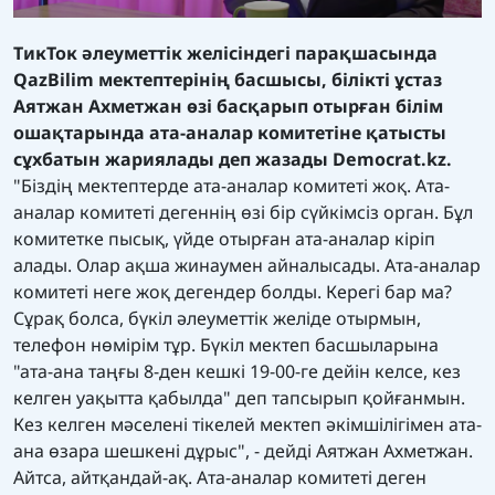
ТикТок әлеуметтік желісіндегі парақшасында
QazBilim мектептерінің басшысы, білікті ұстаз
Аятжан Ахметжан өзі басқарып отырған білім
ошақтарында ата-аналар комитетіне қатысты
сұхбатын жариялады деп жазады
Democrat.kz.
"Біздің мектептерде ата-аналар комитеті жоқ. Ата-
аналар комитеті дегеннің өзі бір сүйкімсіз орган. Бұл
комитетке пысық, үйде отырған ата-аналар кіріп
алады. Олар ақша жинаумен айналысады. Ата-аналар
комитеті неге жоқ дегендер болды. Керегі бар ма?
Сұрақ болса, бүкіл әлеуметтік желіде отырмын,
телефон нөмірім тұр. Бүкіл мектеп басшыларына
"ата-ана таңғы 8-ден кешкі 19-00-ге дейін келсе, кез
келген уақытта қабылда" деп тапсырып қойғанмын.
Кез келген мәселені тікелей мектеп әкімшілігімен ата-
ана өзара шешкені дұрыс", - дейді Аятжан Ахметжан.
Айтса, айтқандай-ақ. Ата-аналар комитеті деген