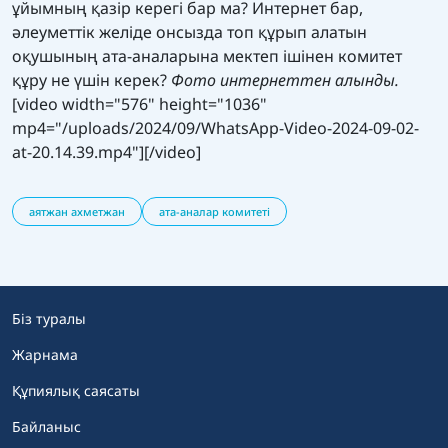
ұйымның қазір керегі бар ма? Интернет бар,
әлеуметтік желіде онсызда топ құрып алатын
оқушының ата-аналарына мектеп ішінен комитет
құру не үшін керек?
Фото интернеттен алынды.
[video width="576" height="1036"
mp4="/uploads/2024/09/WhatsApp-Video-2024-09-02-
at-20.14.39.mp4"][/video]
аятжан ахметжан
ата-аналар комитеті
Біз туралы
Жарнама
Құпиялық саясаты
Байланыс