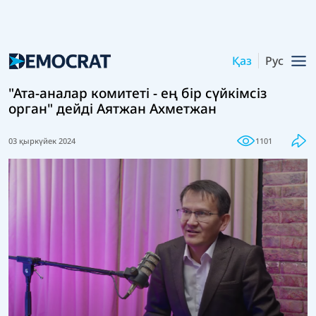
Қаз
Рус
"Ата-аналар комитеті - ең бір сүйкімсіз
орган" дейді Аятжан Ахметжан
03 қыркүйек 2024
1101