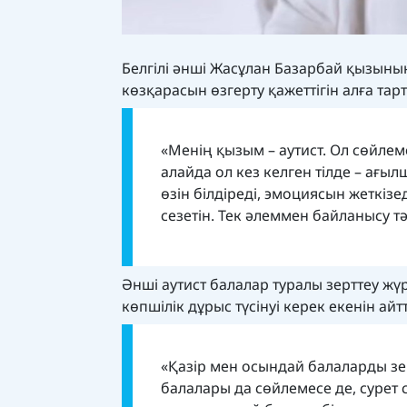
Белгілі әнші Жасұлан Базарбай қызыны
көзқарасын өзгерту қажеттігін алға тарт
«Менің қызым – аутист. Ол сөйлем
алайда ол кез келген тілде – ағы
өзін білдіреді, эмоциясын жеткізе
сезетін. Тек әлеммен байланысу тә
Әнші аутист балалар туралы зерттеу жү
көпшілік дұрыс түсінуі керек екенін айт
«Қазір мен осындай балаларды зе
балалары да сөйлемесе де, сурет 