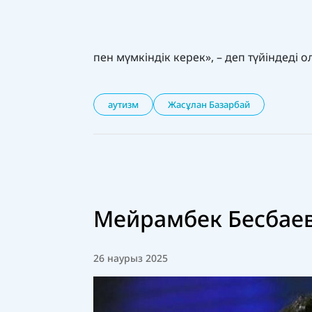
пен мүмкіндік керек», – деп түйіндеді о
аутизм
Жасұлан Базарбай
Мейрамбек Бесбаев
26 наурыз 2025