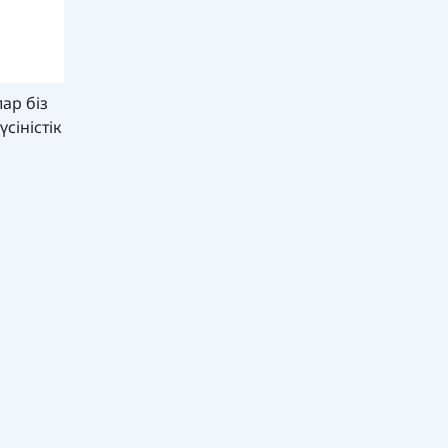
ар біз
сіністік