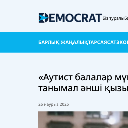
Біз туралы
Б
БАРЛЫҚ ЖАҢАЛЫҚТАР
САЯСАТ
ЭКО
«Аутист балалар мү
танымал әнші қызы
26 наурыз 2025