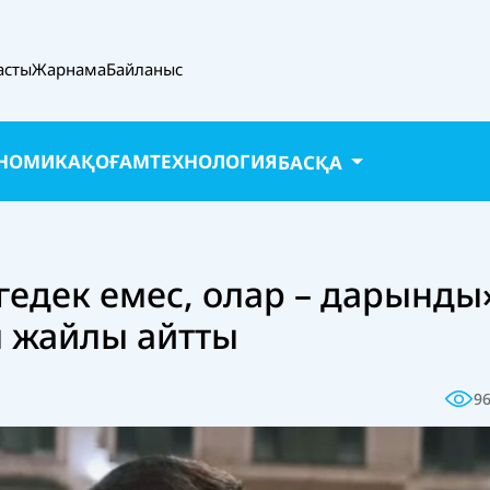
асты
Жарнама
Байланыс
НОМИКА
ҚОҒАМ
ТЕХНОЛОГИЯ
БАСҚА
гедек емес, олар – дарынды
 жайлы айтты
9