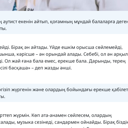
ң аутист екенін айтып, қоғамның мұндай балаларға деге
ты.
ейді. Бірақ ән айтады. Үйде ешкім орысша сөйлемейді,
лшынша, кәрісше – ән орындай алады. Себебі, ол ән арқы
ді. Ол жай ғана бала емес, ерекше бала. Дарынды, терең
сілі басқаша» – деп жазды әнші.
ргізіп жүргенін және олардың бойындағы ерекше қабілет
ты.
рттеп жүрмін. Көп ата-анамен сөйлесем, олардың
салады, музыка сезінеді, сандармен ойнайды. Бірақ бізді