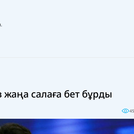
л.
 жаңа салаға бет бұрды
4