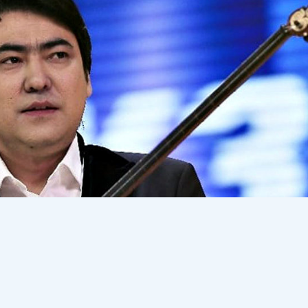
амбек Бесбаев жаңа салаға 