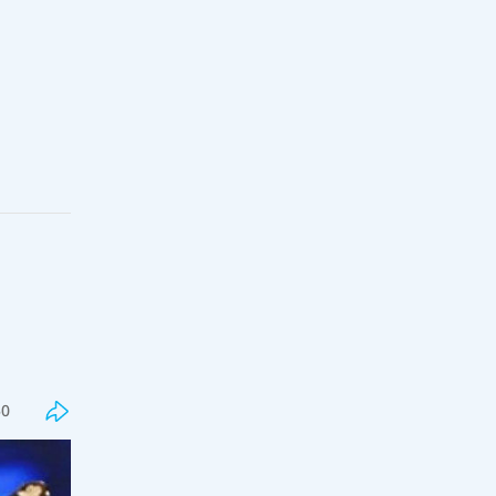
Соңғы
Танымал
Алтынай Жорабаева косметикалық
50
ота жасатқанын айтты
15:30, 08 тамыз 2026
38