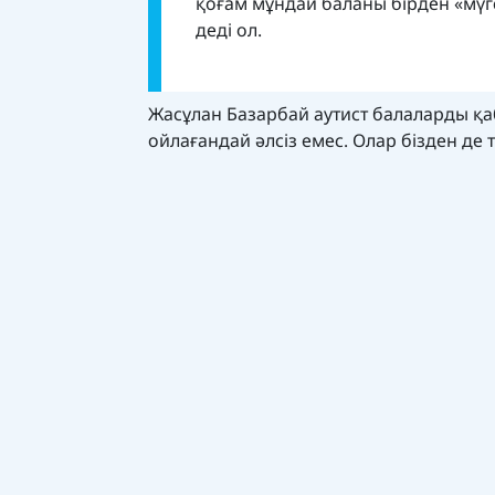
қоғам мұндай баланы бірден «мүгед
деді ол.
Жасұлан Базарбай аутист балаларды қаб
ойлағандай әлсіз емес. Олар бізден де 