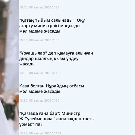
15:00, 08 тамыз 2026
24
"Қатаң тыйым салынады": Оқу
ағарту министрлігі маңызды
мәлімдеме жасады
15:00, 08 тамыз 2026
85
"Ұрғашылар" деп қамауға алынған
діндар шалдың қызы үндеу
жасады
14:00, 08 тамыз 2026
105
Қаза болған Нұрайдың отбасы
мәлімдеме жасады
13:30, 08 тамыз 2026
50
"Қағазда ғана бар": Министр
Ж.Сүлейменова "жапалақпен тасты
ұрмақ" па?
13:29, 08 тамыз 2026
169