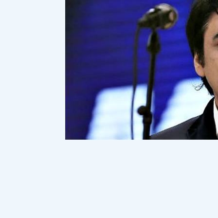
Танымал әнші Мейр