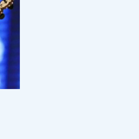
Қайрат Сатыбалдының экс-әйеліне
қатысты тағы сұмдық дерек мәлім
болды
15:00, 08 тамыз 2026
24
"Қатаң тыйым салынады": Оқу
ағарту министрлігі маңызды
мәлімдеме жасады
15:00, 08 тамыз 2026
85
"Ұрғашылар" деп қамауға алынған
діндар шалдың қызы үндеу
жасады
14:00, 08 тамыз 2026
105
Қаза болған Нұрайдың отбасы
мәлімдеме жасады
13:30, 08 тамыз 2026
50
"Қағазда ғана бар": Министр
бет
Ж.Сүлейменова "жапалақпен тасты