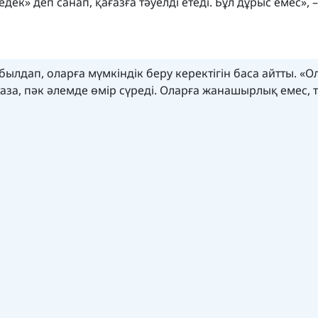
ек» деп санап, қағазға тәуелді етеді. Бұл дұрыс емес», –
ылдап, оларға мүмкіндік беру керектігін баса айтты. «Ол
таза, пәк әлемде өмір сүреді. Оларға жанашырлық емес, тү