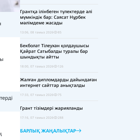
Грантқа ілінбеген түлектерде әлі
мүмкіндік бар: Саясат Нұрбек
мәлімдеме жасады
н
13:06, 08 тамыз 2026
85
Бекболат Тілеухан қолдаушысы
Қайрат Сатыбалды туралы бар
шындықты айтты
лы
18:00, 07 тамыз 2026
126
Жалған дипломдарды дайындаған
интернет сайттар анықталды
17:33, 07 тамыз 2026
75
терді
Грант тізімдері жарияланды
17:16, 07 тамыз 2026
288
БАРЛЫҚ ЖАҢАЛЫҚТАР
ң