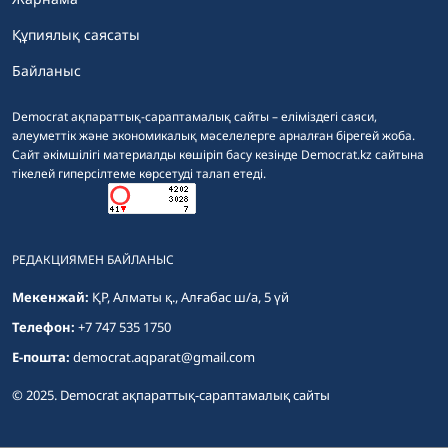
Құпиялық саясаты
Байланыс
Democrat ақпараттық-сараптамалық сайты – еліміздегі саяси,
әлеуметтік және экономикалық мәселелерге арналған бірегей жоба.
Сайт әкімшілігі материалды көшіріп басу кезінде Democrat.kz сайтына
тікелей гиперсілтеме көрсетуді талап етеді.
РЕДАКЦИЯМЕН БАЙЛАНЫС
Мекенжай:
ҚР, Алматы қ., Алғабас ш/а, 5 үй
Телефон:
+7 747 535 1750
E-пошта:
democrat.aqparat@gmail.com
© 2025. Democrat ақпараттық-сараптамалық сайты