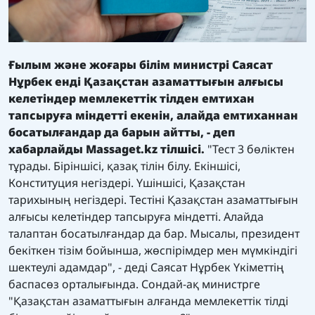
Ғылым және жоғары білім министрі Саясат
Нұрбек енді Қазақстан азаматтығын алғысы
келетіндер мемлекеттік тілден емтихан
тапсыруға міндетті екенін, алайда емтиханнан
босатылғандар да барын айтты, - деп
хабарлайды
Massaget.kz
тілшісі.
"Тест 3 бөліктен
тұрады. Біріншісі, қазақ тілін білу. Екіншісі,
Конституция негіздері. Үшіншісі, Қазақстан
тарихының негіздері. Тестіні Қазақстан азаматтығын
алғысы келетіндер тапсыруға міндетті. Алайда
талаптан босатылғандар да бар. Мысалы, президент
бекіткен тізім бойынша, жөспірімдер мен мүмкіндігі
шектеулі адамдар", - деді Саясат Нұрбек Үкіметтің
баспасөз орталығында. Сондай-ақ министрге
"Қазақстан азаматтығын алғанда мемлекеттік тілді