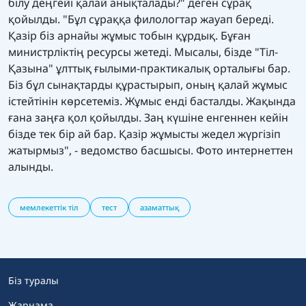
білу деңгейі қалай анықталады?" деген сұрақ
қойылды. "Бұл сұраққа филологтар жауап береді.
Қазір біз арнайы жұмыс тобын құрдық. Бұған
министрліктің ресурсы жетеді. Мысалы, бізде "Тіл-
Қазына" ұлттық ғылыми-практикалық орталығы бар.
Біз бұл сынақтарды құрастырып, оның қалай жұмыс
істейтінін көрсетеміз. Жұмыс енді басталды. Жақында
ғана заңға қол қойылды. Заң күшіне енгеннен кейін
бізде тек бір ай бар. Қазір жұмысты жедел жүргізіп
жатырмыз", - ведомство басшысы. Фото интернеттен
алынды.
мемлекеттік тіл
тест
азаматтық
Біз туралы
Жарнама