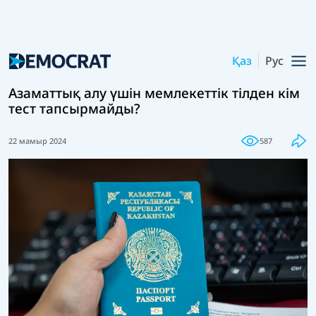
Қаз
Рус
Азаматтық алу үшін мемлекеттік тілден кім
тест тапсырмайды?
22 мамыр 2024
587