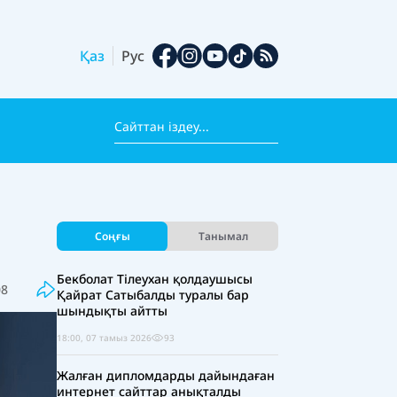
Қаз
Рус
Соңғы
Танымал
Бекболат Тілеухан қолдаушысы
08
Қайрат Сатыбалды туралы бар
шындықты айтты
18:00, 07 тамыз 2026
93
Жалған дипломдарды дайындаған
интернет сайттар анықталды