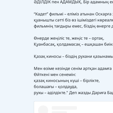
ӘДІЛДІК пен АДАМДЫҚ. Бір адамның еңб
“Кадет” фильмі – еліміз атынан Оскарға 
қуанышты сәтті біз өз ішіміздегі көре
фильмнің тағдыры емес, біздің өнерг
Өнерде жеңіліс те, жеңіс те – ортақ.
Қуанбасақ, қолдамасақ – ешқашан биі
Қазақ киносы – біздің рухани қазынамы
Мен өзіме кезінде сенім артқан адамға 
Өйткені мен сенемін:
қазақ киносының күші – бірлікте,
болашағы – қолдауда,
рухы – әділдікте." Деп жазды Дариға 