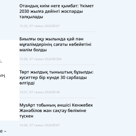
Отандық киім неге қымбат: Үкімет
2030 жылға дейінгі жоспарды
талқылады
15:32, 07 тамыз 2026
67
Биылғы оқу жылында қай пән
мұғалімдерінің сағаты көбейетіні
мәлім болды
15:00, 07 тамыз 2026
504
,
Төрт жылдық тыныштық бұзылды:
ның
хуситтер бір күнде 30 сарбазды
өлтірді
14:31, 07 тамыз 2026
48
МузАрт тобының әншісі Кенжебек
Жанәбілов жан сақтау бөліміне
түскен
14:06, 07 тамыз 2026
87
е –