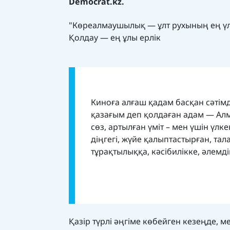
Democrat.kz.
"Көреалмаушылық — ұлт рухының ең үл
Қолдау — ең ұлы ерлік
Киноға алғаш қадам басқан сәтімд
қазағым деп қолдаған адам — Алм
сөз, артылған үміт – мен үшін үл
діңгегі, жүйе қалыптастырған, тал
тұрақтылыққа, кәсібилікке, әлемді
Қазір түрлі әңгіме көбейген кезеңде, 