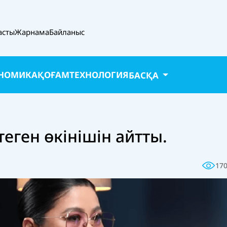
асты
Жарнама
Байланыс
НОМИКА
ҚОҒАМ
ТЕХНОЛОГИЯ
БАСҚА
еген өкінішін айтты.
17