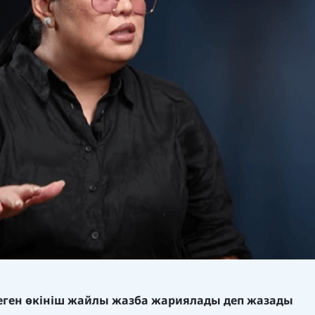
теген өкініш жайлы жазба жариялады деп жазады