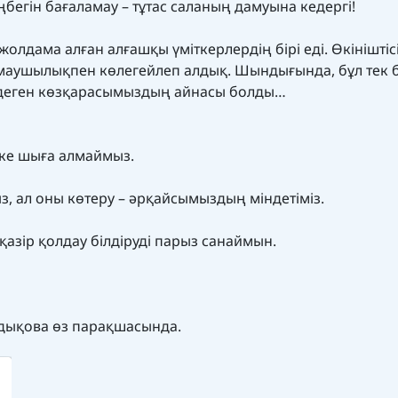
егін бағаламау – тұтас саланың дамуына кедергі!
жолдама алған алғашқы үміткерлердің бірі еді. Өкініштісі
алмаушылықпен көлегейлеп алдық. Шындығында, бұл тек 
е деген көзқарасымыздың айнасы болды…
кке шыға алмаймыз.
з, ал оны көтеру – әрқайсымыздың міндетіміз.
қазір қолдау білдіруді парыз санаймын.
Бадықова өз парақшасында.