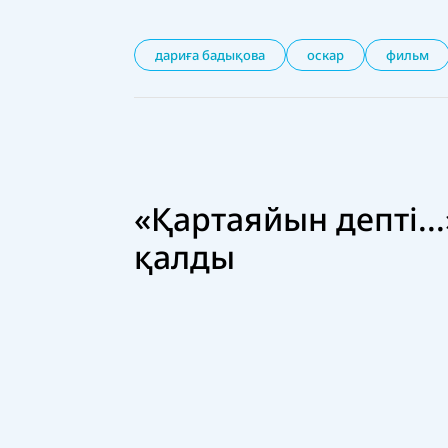
дариға бадықова
оскар
фильм
«Қартаяйын депті...
қалды
29 қазан 2025