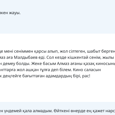
кен жауы.
е мені сеніммен қарсы алып, жол сілтеген, шабыт берген
аз аға Малдыбаев еді. Сол кезде кішкентай сенім, жылы
кен демеу болды. Жеке басым Алмаз ағаны қазақ киносы
анттарға жол ашқан тұлға деп білем. Кино саласын
к деңгейге бағыттаған адамдардың бірі, рас!
мен үндемей қала алмадым. Өйткені өнерде ең қажет нәрс