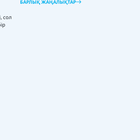
БАРЛЫҚ ЖАҢАЛЫҚТАР
, сол
бір