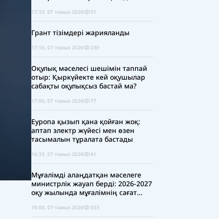
17:33, 07 тамыз 2026
51
Грант тізімдері жарияланды
17:16, 07 тамыз 2026
230
Оқулық мәселесі шешімін таппай
отыр: Қыркүйекте кей оқушылар
сабақты оқулықсыз бастай ма?
17:00, 07 тамыз 2026
77
Еуропа қызып қана қойған жоқ:
аптап электр жүйесі мен өзен
тасымалын тұралата бастады
16:33, 07 тамыз 2026
41
Мұғалімді алаңдатқан мәселеге
министрлік жауап берді: 2026-2027
оқу жылында мұғалімнің сағат
жүктемесі қысқара ма?
16:00, 07 тамыз 2026
333