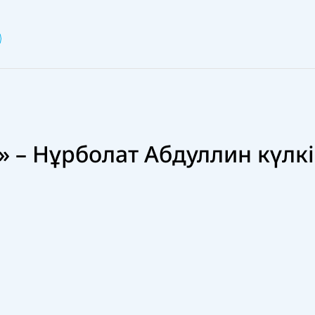
» – Нұрболат Абдуллин күлкі
11