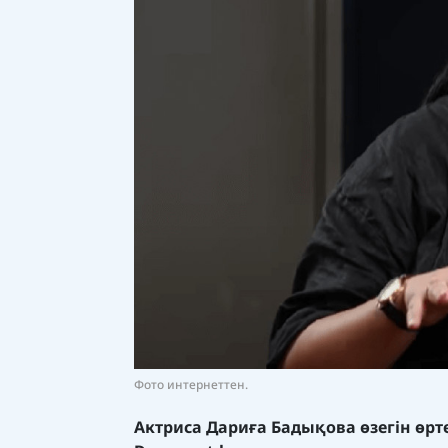
Фото интернеттен.
Актриса Дариға Бадықова өзегін өр