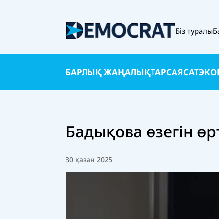
Біз туралы
Б
БАРЛЫҚ ЖАҢАЛЫҚТАР
САЯСАТ
ЭКО
Бадықова өзегін өрт
30 қазан 2025