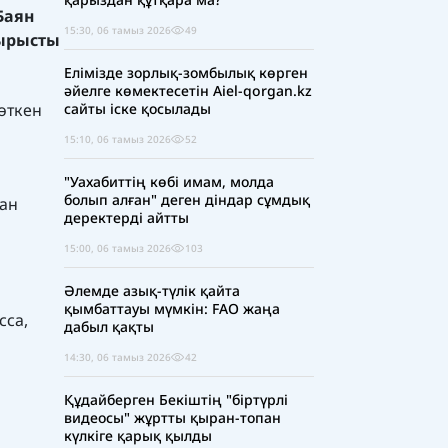
Баян
15:30, 06 тамыз 2026
49
тырысты
Елімізде зорлық-зомбылық көрген
әйелге көмектесетін Aiel-qorgan.kz
сайты іске қосылады
 өткен
15:10, 06 тамыз 2026
52
"Уахабиттің көбі имам, молда
болып алған" деген діндар сұмдық
ған
деректерді айтты
15:00, 06 тамыз 2026
103
Әлемде азық-түлік қайта
қымбаттауы мүмкін: FAO жаңа
сса,
дабыл қақты
14:30, 06 тамыз 2026
42
Құдайберген Бекіштің "біртүрлі
видеосы" жұртты қыран-топан
күлкіге қарық қылды