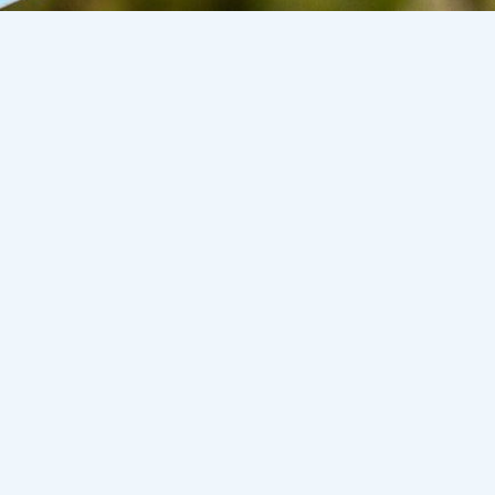
лған азаматтар механикалық та, автоматты қорабы ба
азады
inbusiness.kz
сайты.
кше белгілер" бөлімінде емтиханның қандай трансмиссия
еріліс қорабымен сынақ тапсырған жүргізушілерге меха
ілмейтін.
п тасталады. Алайда қазіргі жүргізуші куәлігінде мұндай
і аяқталып, куәлік ауыстырылғанға дейін күшінде қалады
екше белгілер