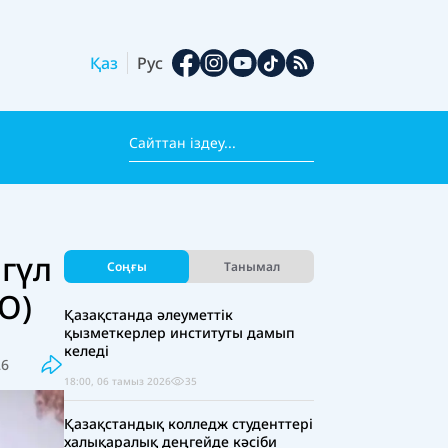
Қаз
Рус
гүл
Соңғы
Танымал
О)
Қазақстанда әлеуметтік
қызметкерлер институты дамып
келеді
26
18:00, 06 тамыз 2026
35
Қазақстандық колледж студенттері
халықаралық деңгейде кәсіби