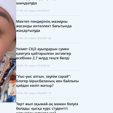
шыңдалуда
17:30, 06 тамыз 2026
37
Мектеп пәндерінің мазмұны
жасанды интеллект бағытында
жаңартылуда
17:00, 06 тамыз 2026
108
Үкімет СҚО ауылдарын сумен
қамтуға қайтарылған активтер
есебінен 2,7 млрд теңге бөлді
16:30, 06 тамыз 2026
46
"Уыс-уыс алтын, зәулім сарай":
Блогер Ырысбаланың иен байлығы
қайдан келіп жатыр?
16:00, 06 тамыз 2026
116
Төрт жыл оқымай-ақ маман болуға
болады: қысқа курс студентті
қарыздан құтқара ма?