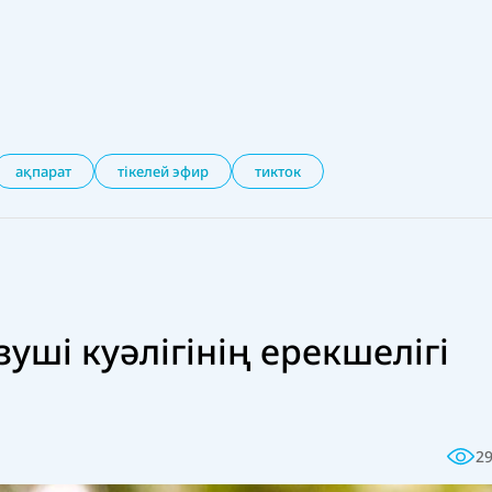
ақпарат
тікелей эфир
тикток
зуші куәлігінің ерекшелігі
2