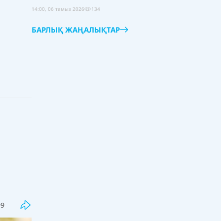
14:00, 06 тамыз 2026
134
БАРЛЫҚ ЖАҢАЛЫҚТАР
Соңғы
Танымал
Қазақстанда әлеуметтік
қызметкерлер институты дамып
келеді
99
18:00, 06 тамыз 2026
35