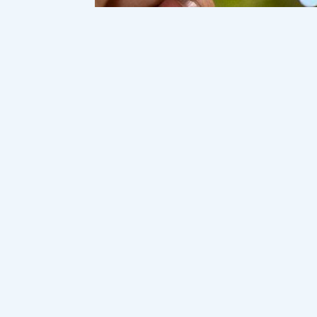
Жүргізуші куәлігі. Фото ашық дереккөзден.
Жаңа үлгідегі жүргізуші куәлігін а
көліктерді де басқара алады, деп ж
Бұған дейін жүргізуші куәлігінің "Ере
тапсырылғаны жазылатын. Автоматты б
қорабы бар көлікті жүргізуге рұқсат бер
Жаңа өзгеріске сәйкес бұл шектеу алыны
бар азаматтар үшін ереже құжат мерзім
Жүргізуші куәлігі
Жаңа үлгіде
Ер