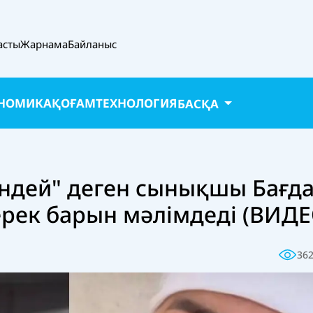
асты
Жарнама
Байланыс
НОМИКА
ҚОҒАМ
ТЕХНОЛОГИЯ
БАСҚА
індей" деген сынықшы Бағда
рек барын мәлімдеді (ВИДЕ
36