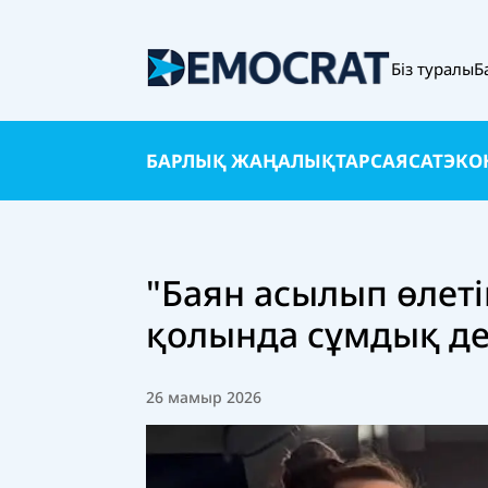
Біз туралы
Б
БАРЛЫҚ ЖАҢАЛЫҚТАР
САЯСАТ
ЭКО
"Баян асылып өлет
қолында сұмдық де
26 мамыр 2026