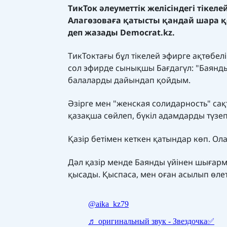
ТикТок әлеуметтік желісіндегі тікел
Алагөзоваға қатысты қандай шара 
деп жазады
Democrat.kz.
ТикТоктағы бұл тікелей эфирге ақтөбелі
сол эфирде сынықшы Бағдагүл: "Баянды
балаларды дайындап қойдым.
Әзірге мен "женская солидарность" сақ
қазақша сөйлеп, бүкіл адамдарды түзеп
Қазір бетімен кеткен қатындар көп. Ол
Дәл қазір менде Баянды үйінен шығарма
қысады. Қыспаса, мен оған асылып өлет