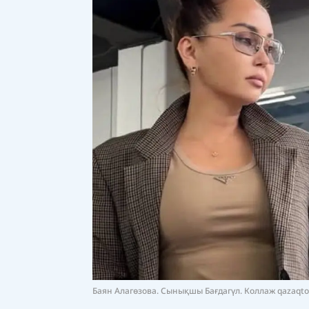
Баян Алагөзова. Сынықшы Бағдагүл. Коллаж qazaqtod