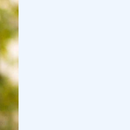
Қазақстандық колледж студенттері
халықаралық деңгейде кәсіби
шыңдалуда
17:30, 06 тамыз 2026
37
Мектеп пәндерінің мазмұны
жасанды интеллект бағытында
жаңартылуда
17:00, 06 тамыз 2026
108
Үкімет СҚО ауылдарын сумен
қамтуға қайтарылған активтер
есебінен 2,7 млрд теңге бөлді
16:30, 06 тамыз 2026
46
"Уыс-уыс алтын, зәулім сарай":
Блогер Ырысбаланың иен байлығы
қайдан келіп жатыр?
16:00, 06 тамыз 2026
116