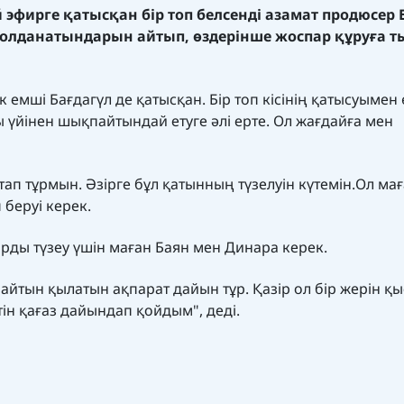
ей эфирге қатысқан бір топ белсенді азамат продюсер 
қолданатындарын айтып, өздерінше жоспар құруға 
к емші Бағдагүл де қатысқан. Бір топ кісінің қатысуымен
 үйінен шықпайтындай етуге әлі ерте. Ол жағдайға мен
тап тұрмын. Әзірге бұл қатынның түзелуін күтемін.Ол ма
 беруі керек.
арды түзеу үшін маған Баян мен Динара керек.
йтын қылатын ақпарат дайын тұр. Қазір ол бір жерін қы
ін қағаз дайындап қойдым", деді.