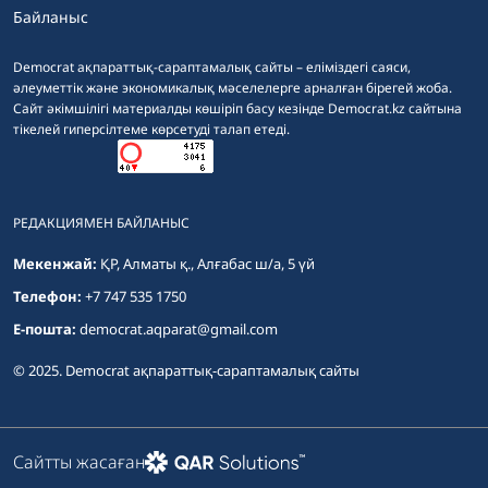
Байланыс
Democrat ақпараттық-сараптамалық сайты – еліміздегі саяси,
әлеуметтік және экономикалық мәселелерге арналған бірегей жоба.
Сайт әкімшілігі материалды көшіріп басу кезінде Democrat.kz сайтына
тікелей гиперсілтеме көрсетуді талап етеді.
РЕДАКЦИЯМЕН БАЙЛАНЫС
Мекенжай:
ҚР, Алматы қ., Алғабас ш/а, 5 үй
Телефон:
+7 747 535 1750
E-пошта:
democrat.aqparat@gmail.com
© 2025. Democrat ақпараттық-сараптамалық сайты
Сайтты жасаған