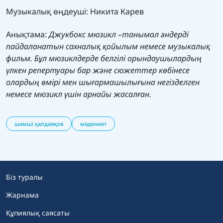
Музыкалық өңдеуші: Никита Карев
Анықтама:
Джукбокс мюзикл –танымал әндерді
пайдаланатын сахналық қойылым немесе музыкалық
фильм. Бұл мюзиклдерде белгілі орындаушылардың
үлкен репертуары бар және сюжеттер көбінесе
олардың өмірі мен шығармашылығына негізделген
немесе мюзикл үшін арнайы жасалған.
шәмші қалдаяқов
мәдениет
Біз туралы
Жарнама
Құпиялық саясаты