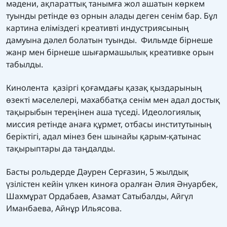
мәдени, ақпараттық танымға жол ашатын көркем
туынды ретінде өз орнын алады деген сенім бар. Бұл
картина еліміздегі креативті индустриясының
дамуына дәлел болатын туынды. Фильмде бірнеше
жанр мен бірнеше шығармашылық креативке орын
табылды.
Кинолента қазіргі қоғамдағы қазақ қыздарының
өзекті мәселелері, махаббатқа сенім мен адал достық
тақырыбын тереңінен аша түседі. Идеологиялық
миссия ретінде анаға құрмет, отбасы институтының
беріктігі, адал мінез бен шынайы қарым-қатынас
тақырыптары да таңдалды.
Басты рольдерде Дәурен Серғазин, 5 жылдық
үзілістен кейін үлкен киноға оралған Әлия Әнуарбек,
Шахмұрат Ордабаев, Азамат Сатыбалды, Айгүл
Иманбаева, Айнұр Ильясова.