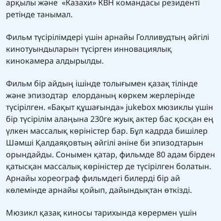
арқылы және «Казахи» КВН командасы резиденті
ретінде танымал.
Фильм түсірілімдері үшін арнайы Голливудтың әйгілі
кинотуындыларын түсірген инновациялық
кинокамера алдырылды.
Фильм бір айдың ішінде толығымен қазақ тілінде
және эпизодтар елорданың көркем жерлерінде
түсірілген. «Бақыт құшағында» jukebox мюзиклы үшін
бір түсірілім алаңына 230ге жуық актер бас қосқан ең
үлкен массалық көріністер бар. Бұл кадрда бишілер
Шәмші Қалдаяқовтың әйгілі әніне би эпизодтарын
орындайды. Сонымен қатар, фильмде 80 адам бірден
қатысқан массалық көріністер де түсірілген болатын.
Арнайы хореограф фильмдегі билерді бір ай
көлемінде арнайы қойып, дайындықтан өткізді.
Мюзикл қазақ киносы тарихында көрермен үшін