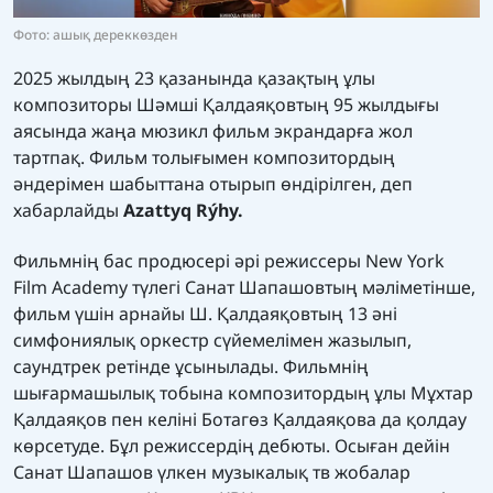
Фото: ашық дереккөзден
2025 жылдың 23 қазанында қазақтың ұлы
композиторы Шәмші Қалдаяқовтың 95 жылдығы
аясында жаңа мюзикл фильм экрандарға жол
тартпақ. Фильм толығымен композитордың
әндерімен шабыттана отырып өндірілген, деп
хабарлайды
Azattyq Rýhy.
Фильмнің бас продюсері әрі режиссеры New York
Film Academy түлегі Санат Шапашовтың мәліметінше,
фильм үшін арнайы Ш. Қалдаяқовтың 13 әні
симфониялық оркестр сүйемелімен жазылып,
саундтрек ретінде ұсынылады. Фильмнің
шығармашылық тобына композитордың ұлы Мұхтар
Қалдаяқов пен келіні Ботагөз Қалдаяқова да қолдау
көрсетуде. Бұл режиссердің дебюты. Осыған дейін
Санат Шапашов үлкен музыкалық тв жобалар