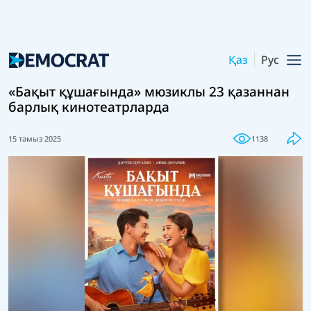
Қаз
Рус
«Бақыт құшағында» мюзиклы 23 қазаннан
барлық кинотеатрларда
15 тамыз 2025
1138