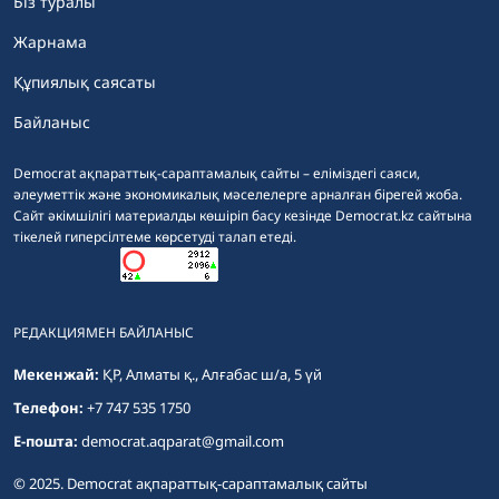
Біз туралы
Жарнама
Құпиялық саясаты
Байланыс
Democrat ақпараттық-сараптамалық сайты – еліміздегі саяси,
әлеуметтік және экономикалық мәселелерге арналған бірегей жоба.
Сайт әкімшілігі материалды көшіріп басу кезінде Democrat.kz сайтына
тікелей гиперсілтеме көрсетуді талап етеді.
РЕДАКЦИЯМЕН БАЙЛАНЫС
Мекенжай:
ҚР, Алматы қ., Алғабас ш/а, 5 үй
Телефон:
+7 747 535 1750
E-пошта:
democrat.aqparat@gmail.com
© 2025. Democrat ақпараттық-сараптамалық сайты