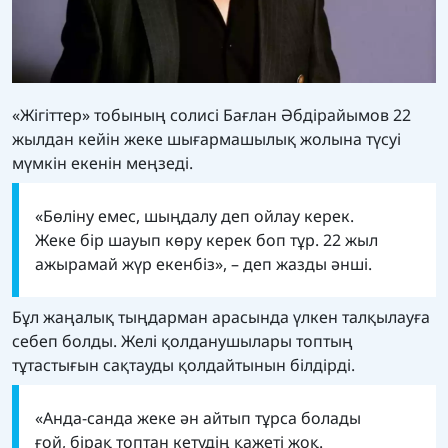
«Жігіттер» тобының солисі Бағлан Әбдірайымов 22
жылдан кейін жеке шығармашылық жолына түсуі
мүмкін екенін меңзеді.
«Бөліну емес, шыңдалу деп ойлау керек.
Жеке бір шауып көру керек боп тұр. 22 жыл
ажырамай жүр екенбіз», – деп жазды әнші.
Бұл жаңалық тыңдарман арасында үлкен талқылауға
себеп болды. Желі қолданушылары топтың
тұтастығын сақтауды қолдайтынын білдірді.
«Анда-санда жеке ән айтып тұрса болады
ғой, бірақ топтан кетудің қажеті жоқ.