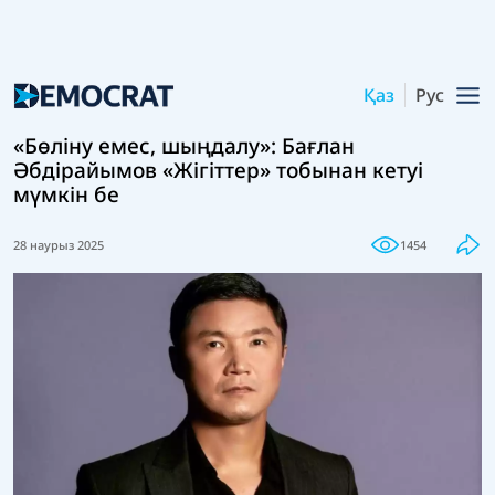
Қаз
Рус
«Бөліну емес, шыңдалу»: Бағлан
Әбдірайымов «Жігіттер» тобынан кетуі
мүмкін бе
28 наурыз 2025
1454