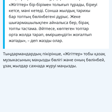
«Жігіттер» бір-бірімен толығып тұрады, біреуі
кетсе, мәні кетеді. Сонша жылдық тарихы
бар топтың бөлінбегені дұрыс. Жеке
шығармашылықпен айналыса бер, бірақ
топты тастама. Әйтпесе, көптеген топтар
орта жолда тарап, өміршеңдігін жоғалтып
жатады», – деп жазды олар.
Тыңдармандардың пікірінше, «Жігіттер» тобы қазақ
музыкасының маңызды бөлігі және оның бөлінбей,
ұзақ жылдар сахнада жүруі маңызды.