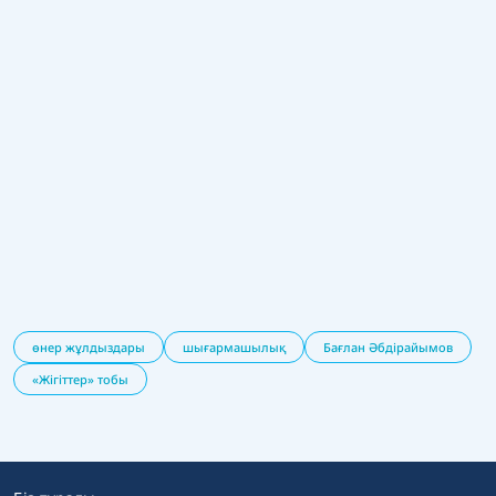
өнер жұлдыздары
шығармашылық
Бағлан Әбдірайымов
«Жігіттер» тобы