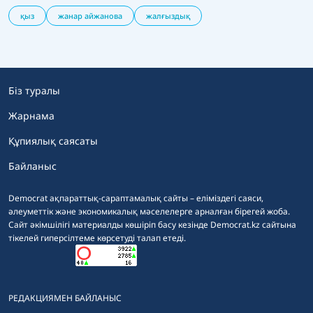
қыз
жанар айжанова
жалғыздық
Біз туралы
Жарнама
Құпиялық саясаты
Байланыс
Democrat ақпараттық-сараптамалық сайты – еліміздегі саяси,
әлеуметтік және экономикалық мәселелерге арналған бірегей жоба.
Сайт әкімшілігі материалды көшіріп басу кезінде Democrat.kz сайтына
тікелей гиперсілтеме көрсетуді талап етеді.
РЕДАКЦИЯМЕН БАЙЛАНЫС