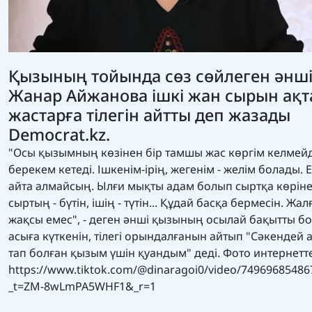
Қызының тойында сөз сөйлеген әнш
Жанар Айжанова ішкі жан сырын ақт
жастарға тілегін айтты деп жазады
Democrat.kz.
"Осы қызымның көзінен бір тамшы жас көргім келмейд
берекем кетеді. Ішкенім-ірің, жегенім - желім болады. 
айта алмайсың. Ылғи мықты адам болып сыртқа көрінес
сыртың - бүтін, ішің - түтін... Құдай басқа бермесін. Жа
жақсы емес", - деген әнші қызының осылай бақытты б
асыға күткенін, тілегі орындалғанын айтып "Сәкендей 
тап болған қызым үшін қуандым" деді. Фото интернетт
https://www.tiktok.com/@dinaragoi0/video/7496968548
_t=ZM-8wLmPA5WHF1&_r=1