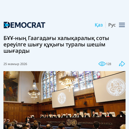
Қаз
Рус
БҰҰ-ның Гаагадағы халықаралық соты
ереуілге шығу құқығы туралы шешім
шығарды
25 мамыр 2026
128