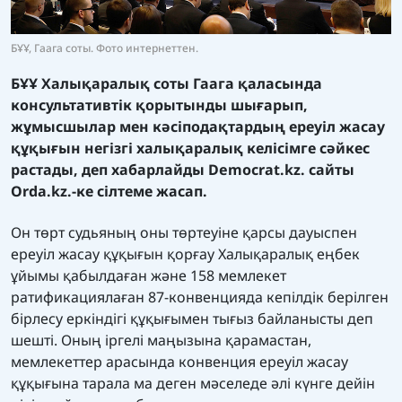
БҰҰ, Гаага соты. Фото интернеттен.
БҰҰ Халықаралық соты Гаага қаласында
консультативтік қорытынды шығарып,
жұмысшылар мен кәсіподақтардың ереуіл жасау
құқығын негізгі халықаралық келісімге сәйкес
растады, деп хабарлайды Democrat.kz. сайты
Orda.kz.-
ке сілтеме жасап.
Он төрт судьяның оны төртеуіне қарсы дауыспен
ереуіл жасау құқығын қорғау Халықаралық еңбек
ұйымы қабылдаған және 158 мемлекет
ратификациялаған 87-конвенцияда кепілдік берілген
бірлесу еркіндігі құқығымен тығыз байланысты деп
шешті. Оның іргелі маңызына қарамастан,
мемлекеттер арасында конвенция ереуіл жасау
құқығына тарала ма деген мәселеде әлі күнге дейін