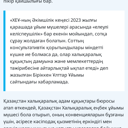
пікір қайшылығы бар.
«ХЕҰ-ның Әкімшілік кеңесі 2023 жылғы
қарашада ұйым мүшелері арасында «елеулі
келіспеушілік» бар екенін мойындап, сотқа
сұрау жолдаған болатын. Соттың
консультативтік қорытындылары міндетті
күшке ие болмаса да, олар халықаралық
құқықтың дамуына және мемлекеттердің
тәжірибесіне айтарлықтай ықпал етеді» деп
жазылған Біріккен Ұлттар Ұйымы
сайтындағы хабарламада.
Қазақстан халықаралық адам құқықтары бюросы
атап өткендей, Қазақстан Халықаралық еңбек ұйымы
мүшесі бола отырып, оның конвенцияларын бұзғаны
үшін, әсіресе кәсіподақ қызметінің еркіндігі мен