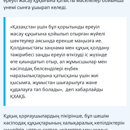
ереуіл жасау құқығына қатысты мәселелер бойынша
үнемі сынға ұшырап келеді.
«Қазақстан үшін бұл қорытынды ереуіл
жасау құқығына қойылып отырған жүйелі
шектеулер аясында ерекше маңызға ие.
Қолданыстағы заңнама мен құқық қолдану
тәжірибесі заңды ереуіл өткізуді іс жүзінде
өте қиындатып отыр, ал жұмысшылар мен
кәсіподақ белсенділері еңбек
наразылықтарына қатысқаны үшін жиі
қысымға, жұмыстан шығарылуға және
қудалауға тап болады», деп хабарлайды
ҚХАҚБ.
Құқық қорғаушылардың пікірінше, бұл шешім
кәсіподақ құқықтарының халықаралық кепілдіктерін
күшейтіп, ұлттық соттар, үкіметтер мен жұмыс