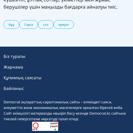
берушілер үшін маңызды бағдарға айналуы тиіс.
бұұ
Гаага
сот
ереуіл
Біз туралы
Жарнама
Құпиялық саясаты
Байланыс
Democrat ақпараттық-сараптамалық сайты – еліміздегі саяси,
әлеуметтік және экономикалық мәселелерге арналған бірегей жоба.
Сайт әкімшілігі материалды көшіріп басу кезінде Democrat.kz сайтына
тікелей гиперсілтеме көрсетуді талап етеді.