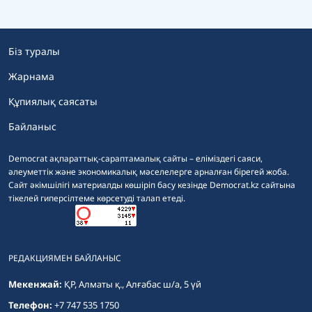
Біз туралы
Жарнама
Құпиялық саясаты
Байланыс
Democrat ақпараттық-сараптамалық сайты – еліміздегі саяси,
әлеуметтік және экономикалық мәселелерге арналған бірегей жоба.
Сайт әкімшілігі материалды көшіріп басу кезінде Democrat.kz сайтына
тікелей гиперсілтеме көрсетуді талап етеді.
РЕДАКЦИЯМЕН БАЙЛАНЫС
Мекенжай:
ҚР, Алматы қ., Алғабас ш/а, 5 үй
Телефон:
+7 747 535 1750