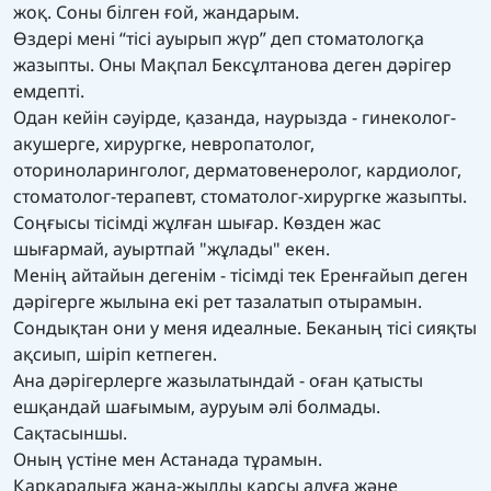
жоқ. Соны білген ғой, жандарым.
Өздері мені “тісі ауырып жүр” деп стоматологқа
жазыпты. Оны Мақпал Бексұлтанова деген дәрігер
емдепті.
Одан кейін сәуірде, қазанда, наурызда - гинеколог-
акушерге, хирургке, невропатолог,
оториноларинголог, дерматовенеролог, кардиолог,
стоматолог-терапевт, стоматолог-хирургке жазыпты.
Соңғысы тісімді жұлған шығар. Көзден жас
шығармай, ауыртпай "жұлады" екен.
Менің айтайын дегенім - тісімді тек Еренғайып деген
дәрігерге жылына екі рет тазалатып отырамын.
Сондықтан они у меня идеалные. Беканың тісі сияқты
ақсиып, шіріп кетпеген.
Ана дәрігерлерге жазылатындай - оған қатысты
ешқандай шағымым, ауруым әлі болмады.
Сақтасыншы.
Оның үстіне мен Астанада тұрамын.
Қарқаралыға жаңа-жылды қарсы алуға және