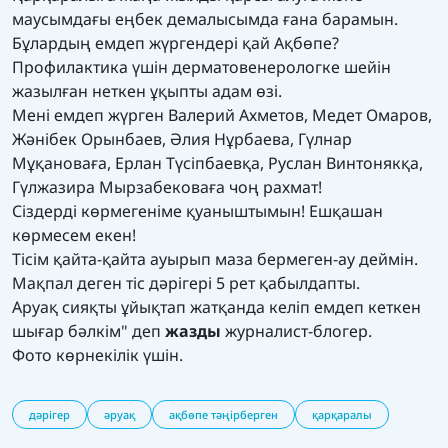
маусымдағы еңбек демалысымда ғана барамын.
Бұлардың емдеп жүргендері қай Ақбөпе?
Профилактика үшін дерматовенерологке шейін
жазылған неткен ұқыпты адам өзі.
Мені емдеп жүрген Валерий Ахметов, Медет Омаров,
Жәнібек Орынбаев, Әлия Нұрбаева, Гүлнар
Мұқановаға, Ерлан Түсіпбаевқа, Руслан Винтонякқа,
Гүлжазира Мырзабековаға чоң рахмат!
Сіздерді көрмегеніме қуаныштымын! Ешқашан
көрмесем екен!
Тісім қайта-қайта ауырып маза бермеген-ау деймін.
Мақпал деген тіс дәрігері 5 рет қабылдапты.
Аруақ сияқты ұйықтап жатқанда келіп емдеп кеткен
шығар бәлкім" деп
жазды
журналист-блогер.
Фото көрнекілік үшін.
дәрігер
әруақ
ақбөпе тәңірберген
қарқаралы