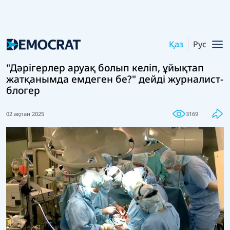
Қаз
Рус
"Дәрігерлер аруақ болып келіп, ұйықтап
жатқанымда емдеген бе?" дейді журналист-
блогер
02 ақпан 2025
3169