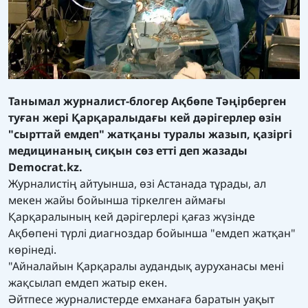
Танымал журналист-блогер Ақбөпе Тәңірберген
туған жері Қарқаралыдағы кей дәрігерлер өзін
"сырттай емдеп" жатқаны туралы жазып, қазіргі
медицинаның сиқын сөз етті деп жазады
Democrat.kz.
Журналистің айтуынша, өзі Астанада тұрады, ал
мекен жайы бойынша тіркелген аймағы
Қарқаралының кей дәрігерлері қағаз жүзінде
Ақбөпені түрлі диагноздар бойынша "емдеп жатқан"
көрінеді.
"Айналайын Қарқаралы аудандық ауруханасы мені
жақсылап емдеп жатыр екен.
Әйтпесе журналистерде емханаға баратын уақыт