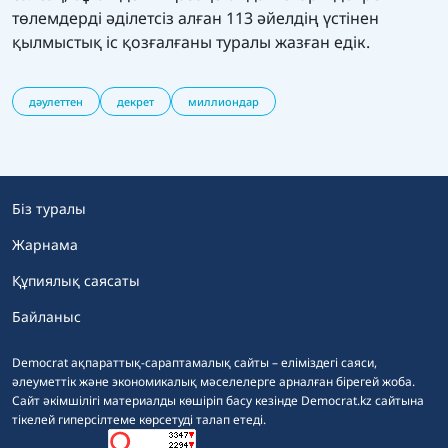
төлемдерді әділетсіз алған
113 әйелдің үстінен
қылмыстық іс қозғалғаны туралы
жазған едік.
дәулеттен
декрет
миллиондар
Біз туралы
Жарнама
Құпиялық саясаты
Байланыс
Democrat ақпараттық-сараптамалық сайты – еліміздегі саяси,
әлеуметтік және экономикалық мәселелерге арналған бірегей жоба.
Сайт әкімшілігі материалды көшіріп басу кезінде Democrat.kz сайтына
тікелей гиперсілтеме көрсетуді талап етеді.