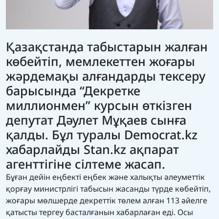
Қазақстанда табыстарын жалған
көбейтіп, мемлекеттен жоғары
жәрдемақы алғандарды тексеру
барысында “Декретке
миллионмен” курсын өткізген
депутат Дәулет Мұқаев сынға
қалды. Бұл туралы
Democrat.kz
хабарлайды
Stan.kz
ақпарат
агенттігіне сілтеме жасап.
Бұған дейін еңбекті еңбек және халықты әлеуметтік
қорғау министрлігі табысын жасанды түрде көбейтіп,
жоғары мөлшерде декреттік төлем алған
113 әйелге
қатысты тергеу басталғанын хабарлаған еді.
Осы