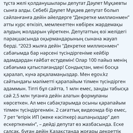
тұста желі қолданушылары депутат Дәулет Мұқаевты
сынға алды. Себебі Дәулет Мұқаев депутат болып
сайланғанға дейін әйелдерге “Декретке миллионмен”
атты курс өткізіп, мемлекеттен көбірек жәрдемақы
алудың жолдарын үйреткен. Депутаттың өзі желідегі
парақшасында оқырмандарының сынана жауап
берді. “2023 жылға дейін "Декретке миллионмен"
сабағымда бар нәрсені түсіндіргеніме кейбір
адамдардан ғайбат естудемін! Олар 100 пайыз менің
сабағыма қатыспағандар! Сондықтан, мені босқа
қаралап, күнә арқаламаңыздар. Мен egov.kz
сайтындағы мәліметті қарапайым тілмен түсіндірген
адаммын. Тіпті бұл сайтта, 1 млн емес, заңды табысқа
сай 2,5 млн туғанға дейін алатын формуланы
көрсеткен. Ал мен сабақтарымда осыны қарапайым
тілмен түсіндіргенмін. 2 сағаттық видеомда бір емес,
7 рет “өтірік ИП (жеке кәсіпкер) ашпаңыздар” деп
ескерткенмін”, – дейді депутат өз жазбасында. Еске
салсақ, бұған дейін Қазақстанда жоғары декреттік