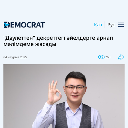
Қаз
Рус
"Дәулеттен" декреттегі әйелдерге арнап
мәлімдеме жасады
04 наурыз 2025
760