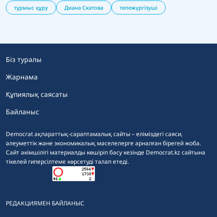
тұрмыс құру
Диана Скатова
тележүргізуші
Біз туралы
Жарнама
Құпиялық саясаты
Байланыс
Democrat ақпараттық-сараптамалық сайты – еліміздегі саяси,
әлеуметтік және экономикалық мәселелерге арналған бірегей жоба.
Сайт әкімшілігі материалды көшіріп басу кезінде Democrat.kz сайтына
тікелей гиперсілтеме көрсетуді талап етеді.
РЕДАКЦИЯМЕН БАЙЛАНЫС