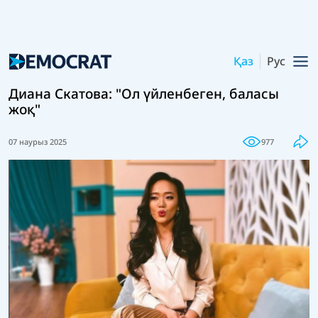
Қаз
Рус
Диана Скатова: "Ол үйленбеген, баласы
жоқ"
07 наурыз 2025
977