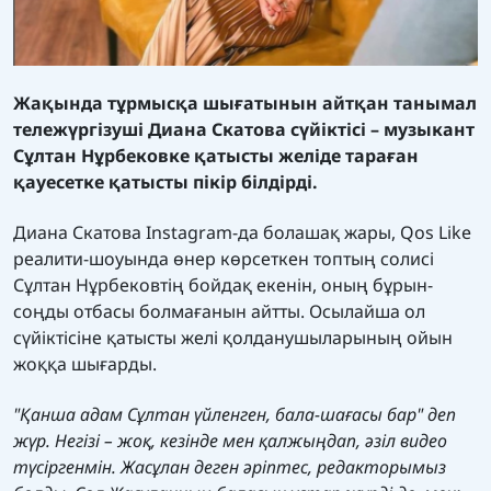
Жақында тұрмысқа шығатынын айтқан танымал
тележүргізуші Диана Скатова сүйіктісі – музыкант
Сұлтан Нұрбековке қатысты желіде тараған
қауесетке қатысты пікір білдірді.
Диана Скатова Instagram-да болашақ жары, Qos Like
реалити-шоуында өнер көрсеткен топтың солисі
Сұлтан Нұрбековтің бойдақ екенін, оның бұрын-
соңды отбасы болмағанын айтты. Осылайша ол
сүйіктісіне қатысты желі қолданушыларының ойын
жоққа шығарды.
"Қанша адам Сұлтан үйленген, бала-шағасы бар" деп
жүр. Негізі – жоқ, кезінде мен қалжыңдап, әзіл видео
түсіргенмін. Жасұлан деген әріптес, редакторымыз