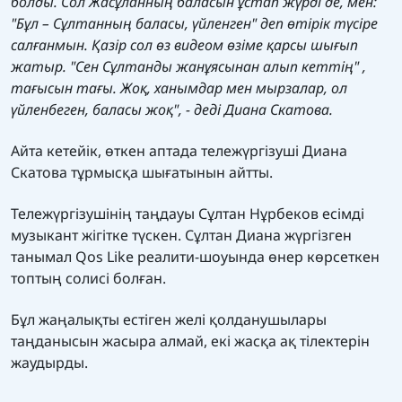
болды. Сол Жасұланның баласын ұстап жүрді де, мен:
"Бұл – Сұлтанның баласы, үйленген" деп өтірік түсіре
салғанмын. Қазір сол өз видеом өзіме қарсы шығып
жатыр. "Сен Сұлтанды жанұясынан алып кеттің" ,
тағысын тағы. Жоқ, ханымдар мен мырзалар, ол
үйленбеген, баласы жоқ", - деді Диана Скатова.
Айта кетейік, өткен аптада тележүргізуші Диана
Скатова
тұрмысқа шығатынын
айтты.
Тележүргізушінің таңдауы Сұлтан Нұрбеков есімді
музыкант жігітке түскен. Сұлтан Диана жүргізген
танымал Qos Like реалити-шоуында өнер көрсеткен
топтың солисі болған.
Бұл жаңалықты естіген желі қолданушылары
таңданысын жасыра алмай, екі жасқа ақ тілектерін
жаудырды.