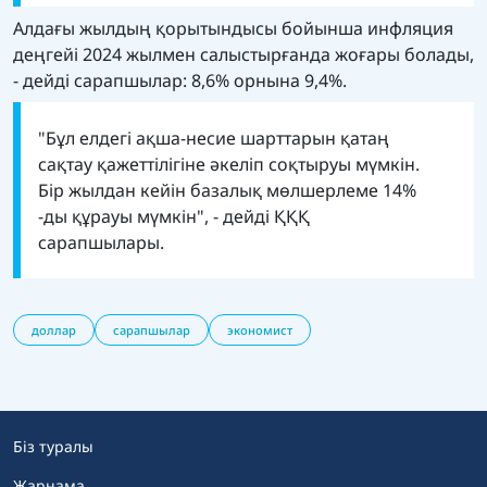
Алдағы жылдың қорытындысы бойынша инфляция
деңгейі 2024 жылмен салыстырғанда жоғары болады,
- дейді сарапшылар: 8,6% орнына 9,4%.
"Бұл елдегі ақша-несие шарттарын қатаң
сақтау қажеттілігіне әкеліп соқтыруы мүмкін.
Бір жылдан кейін базалық мөлшерлеме 14%
-ды құрауы мүмкін", - дейді ҚҚҚ
сарапшылары.
доллар
сарапшылар
экономист
Біз туралы
Жарнама