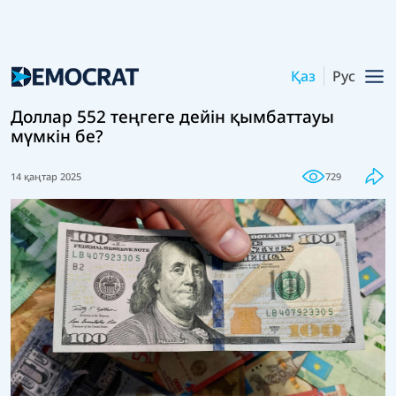
Қаз
Рус
Доллар 552 теңгеге дейін қымбаттауы
мүмкін бе?
14 қаңтар 2025
729