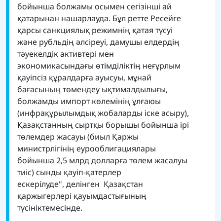
бойынша болжамы осымен сегізінші ай
қатарынан нашарлауда. Бұл ретте Ресейге
қарсы санкциялық режимнің қатая түсуі
және рубльдің әлсіреуі, дамушы елдердің
тәуекелдік активтері мен
экономикасындағы өтімділіктің неғұрлым
қауіпсіз құралдарға ауысуы, мұнай
бағасының төмендеу ықтималдылығы,
болжамды импорт көлемінің ұлғаюы
(инфрақұрылымдық жобаларды іске асыру),
Қазақстанның сыртқы борышы бойынша ірі
төлемдер жасауы (биыл Қаржы
министрлігінің еурооблигациялары
бойынша 2,5 млрд долларға төлем жасалуы
тиіс) сынды қауіп-қатерлер
ескерілуде",
делінген
Қазақстан
қаржыгерлері қауымдастығының
түсініктемесінде.