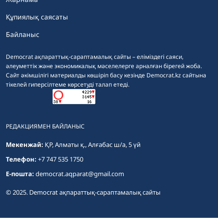
Құпиялық саясаты
Байланыс
Democrat ақпараттық-сараптамалық сайты – еліміздегі саяси,
әлеуметтік және экономикалық мәселелерге арналған бірегей жоба.
Сайт әкімшілігі материалды көшіріп басу кезінде Democrat.kz сайтына
тікелей гиперсілтеме көрсетуді талап етеді.
РЕДАКЦИЯМЕН БАЙЛАНЫС
Мекенжай:
ҚР, Алматы қ., Алғабас ш/а, 5 үй
Телефон:
+7 747 535 1750
E-пошта:
democrat.aqparat@gmail.com
© 2025. Democrat ақпараттық-сараптамалық сайты