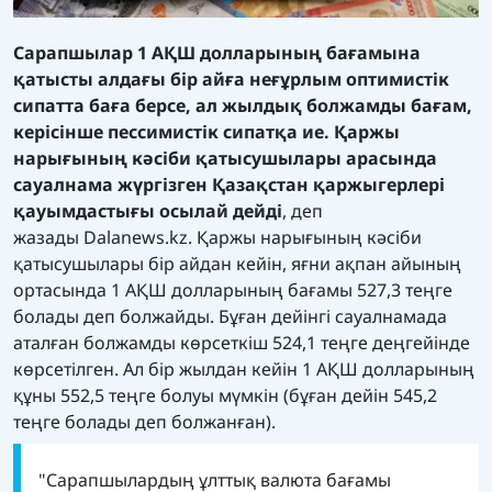
Сарапшылар 1 АҚШ долларының бағамына
қатысты алдағы бір айға неғұрлым оптимистік
сипатта баға берсе, ал жылдық болжамды бағам,
керісінше пессимистік сипатқа ие. Қаржы
нарығының кәсіби қатысушылары арасында
сауалнама жүргізген Қазақстан қаржыгерлері
қауымдастығы осылай дейді
, деп
жазады
Dalanews.kz
. Қаржы нарығының кәсіби
қатысушылары бір айдан кейін, яғни ақпан айының
ортасында 1 АҚШ долларының бағамы 527,3 теңге
болады деп болжайды. Бұған дейінгі сауалнамада
аталған болжамды көрсеткіш 524,1 теңге деңгейінде
көрсетілген. Ал бір жылдан кейін 1 АҚШ долларының
құны 552,5 теңге болуы мүмкін (бұған дейін 545,2
теңге болады деп болжанған).
"Сарапшылардың ұлттық валюта бағамы