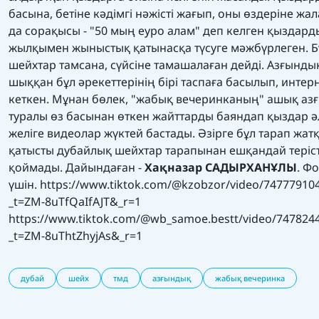
басына, бетіне кәдімгі нәжісті жағып, оны өздеріне жа
да сорақысы - "50 мың еуро алам" деп келген қыздарды
жылқымен жыныстық қатынасқа түсуге мәжбүрлеген. Бұ
шейхтар тамсана, сүйсіне тамашалаған дейді. Азғынды
шыққан бұл әрекеттерінің бірі таспаға басылып, интер
кеткен. Мұнан бөлек, "жабық вечеринканың" ашық аз
туралы өз басынан өткен жайттарды баяндап қыздар ә
желіге видеолар жүктей бастады. Әзірге бұл тарап жат
қатысты дубайлық шейхтар тарапынан ешқандай теріс
қоймады. Дайындаған -
Хақназар САДЫРХАНҰЛЫ
. Ф
үшін. https://www.tiktok.com/@kzobzor/video/74777910
_t=ZM-8uTfQaIfAJT&_r=1
https://www.tiktok.com/@wb_samoe.bestt/video/747824
_t=ZM-8uThtZhyjAs&_r=1
дубай
шейх
тмд
азғындық
жабық вечеринка