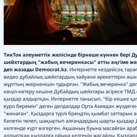
ТикТок әлеуметтік желісінде бірнеше күннен бері 
шейхтардың "жабық вечеринкасы" атты әңгіме жел
деп жазады
Democrat.kz.
Интернетте кездейсоқ тарағ
видео дубайлық шейхтардың хайуани әрекеттерін әшк
жұрттың жиіркенішін тудырған. "Жабық вечеринка" деп
көңіл-көтеру кешіне Дубайдың шейхтары әсіресе ТМД 
қыздар алдыртқан. Интернетте танысып, "бір кешке қа
еуро беремін" деген делдалдар Орта Азиядан жүздеге
"жинаған". Қыздарға түрлі брендтің қымбат заттарын ә
билетін төлеп, шақыртып алғандардың шарты қыздар 
келгенде күрт өзгерген. Ақшаның буына масайған ара
алдыртқан қыздарға ойына келгенін жасайды. Қыздард