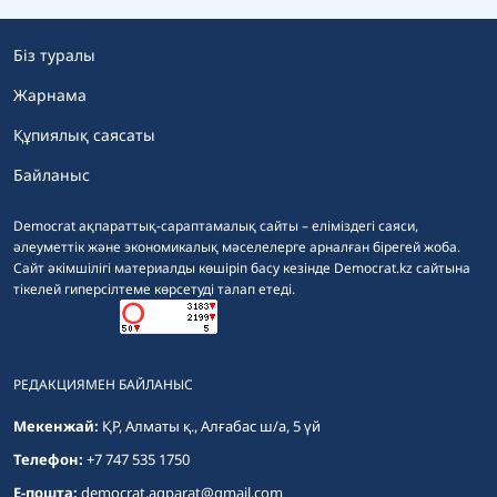
Біз туралы
Жарнама
Құпиялық саясаты
Байланыс
Democrat ақпараттық-сараптамалық сайты – еліміздегі саяси,
әлеуметтік және экономикалық мәселелерге арналған бірегей жоба.
Сайт әкімшілігі материалды көшіріп басу кезінде Democrat.kz сайтына
тікелей гиперсілтеме көрсетуді талап етеді.
РЕДАКЦИЯМЕН БАЙЛАНЫС
Мекенжай:
ҚР, Алматы қ., Алғабас ш/а, 5 үй
Телефон:
+7 747 535 1750
E-пошта:
democrat.aqparat@gmail.com