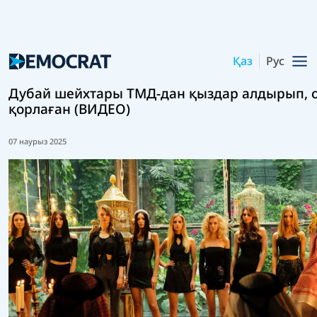
Қаз
Рус
Дубай шейхтары ТМД-дан қыздар алдырып, 
қорлаған (ВИДЕО)
07 наурыз 2025