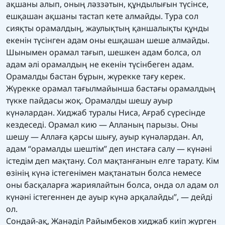
ақшаны алып, оның ләззәтын, құндылығын түсінсе,
ешқашан ақшаны тастап кете алмайды. Тура сол
сияқты орамалдың, жаулықтың қаншалықты құнды
екенін түсінген адам оны ешқашан шеше алмайды.
Шынымен орамал тағып, шешкен адам болса, ол
адам әлі орамалдың не екенін түсінбеген адам.
Орамалды бастан бұрын, жүрекке тағу керек.
Жүрекке орамал тағылмайынша бастағы орамалдың
түкке пайдасы жоқ. Орамалды шешу ауыр
күнәлардан. Хиджаб туралы Ниса, Ағраб сүресінде
кездеседі. Орамал кию — Алланың парызы. Оны
шешу — Аллаға қарсы шығу, ауыр күнәлардан. Ал,
адам “орамалды шештім” деп инстаға салу — күнәні
істедім деп мақтану. Сол мақтанғанын елге тарату. Кім
өзінің күнә істегенімен мақтанатын болса немесе
оны басқаларға жариялайтын болса, онда ол адам ол
күнәні істегеннен де ауыр күнә арқалайды”, — дейді
ол.
Сондай-ақ, Жанәділ Райымбеков хиджаб киіп жүрген