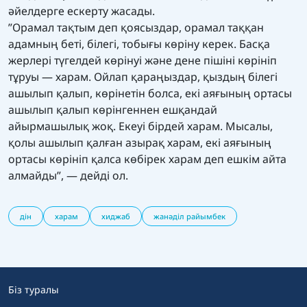
әйелдерге ескерту жасады.
”Орамал тақтым деп қоясыздар, орамал таққан
адамның беті, білегі, тобығы көріну керек. Басқа
жерлері түгелдей көрінуі және дене пішіні көрініп
тұруы — харам. Ойлап қараңыздар, қыздың білегі
ашылып қалып, көрінетін болса, екі аяғының ортасы
ашылып қалып көрінгеннен ешқандай
айырмашылық жоқ. Екеуі бірдей харам. Мысалы,
қолы ашылып қалған азырақ харам, екі аяғының
ортасы көрініп қалса көбірек харам деп ешкім айта
алмайды”, — дейді ол.
дін
харам
хиджаб
жанәділ райымбек
Біз туралы