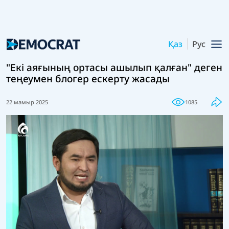
Қаз
Рус
"Екі аяғының ортасы ашылып қалған" деген
теңеумен блогер ескерту жасады
22 мамыр 2025
1085