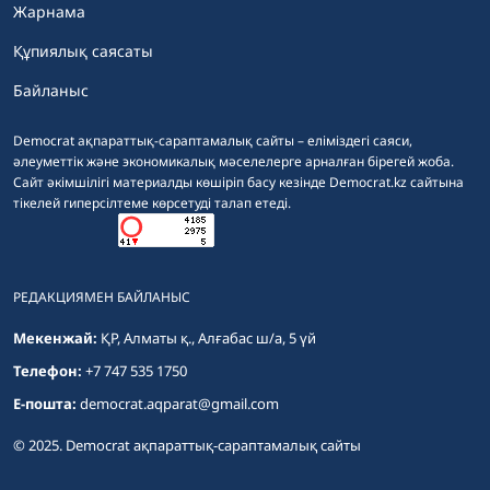
Жарнама
Құпиялық саясаты
Байланыс
Democrat ақпараттық-сараптамалық сайты – еліміздегі саяси,
әлеуметтік және экономикалық мәселелерге арналған бірегей жоба.
Сайт әкімшілігі материалды көшіріп басу кезінде Democrat.kz сайтына
тікелей гиперсілтеме көрсетуді талап етеді.
РЕДАКЦИЯМЕН БАЙЛАНЫС
Мекенжай:
ҚР, Алматы қ., Алғабас ш/а, 5 үй
Телефон:
+7 747 535 1750
E-пошта:
democrat.aqparat@gmail.com
© 2025. Democrat ақпараттық-сараптамалық сайты