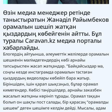
Өзін медиа менеджер ретінде
таныстыратын Жанәділ Райымбеков
орамалын шешіп жатқан
қыздардың көбейгенін айтты. Бұл
туралы
Caravan.kz
медиа порталы
хабарлайды.
Блогердің
айтуынша
, әлеуметтік желілерде орамалын
шешкенін мәлімдегендердің көбі арнайы
тапсырыспен жасап жатқандар. ”Байқайсыздар ма,
соңғы кезде инстаграмда орамалын тастаған
қыздардың видеолары көбейіп бара жатыр.
Біріншіден, ішін қарап шықсаңыз, бұлар орамал
кимегендер. Көбісі тәңіршілдер, арнайы заказбен
жасалып жатқаны көрініп тұрады. Орамал таққан
болып он шақты пост салады, бір қарасаң “орамалды
шешем” деген шешімге келдім дейді. Мысалы, адам