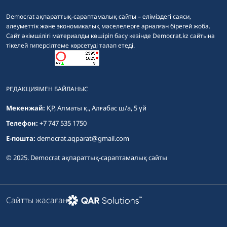
Democrat ақпараттық-сараптамалық сайты – еліміздегі саяси,
әлеуметтік және экономикалық мәселелерге арналған бірегей жоба.
Сайт әкімшілігі материалды көшіріп басу кезінде Democrat.kz сайтына
тікелей гиперсілтеме көрсетуді талап етеді.
РЕДАКЦИЯМЕН БАЙЛАНЫС
Мекенжай:
ҚР, Алматы қ., Алғабас ш/а, 5 үй
Телефон:
+7 747 535 1750
E-пошта:
democrat.aqparat@gmail.com
© 2025. Democrat ақпараттық-сараптамалық сайты
Сайтты жасаған