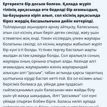
Ертеректе бір досым болған. Қалада жүріп
тілінің арқасында өте беделді бір ағамыздың
іш-бауырына кіріп алып, сол кісінің арқасында
бірәз жердің басшылығына дейін көтерілді.
Тойларында ақындарға арнау айтқызу, баласының
атын сол кісінің атын беріп деген секілді, жағу үшін
істемегені жоқ енді. Үлкен кісілердің үлкен жаулары
болатыны секілді, ол кісінің жаулары жабылып жүріп
бір күні істі болды. Үстінен тергеу басталып жарты
жылдан астам қамауда болды. Сол аралықта соның
жаулары оның орнына отырып алды. Кезінде әлгі
ағамыздың жауларымен өзінің жауларындай
алысқан әлгі “досым”, табан астында қарсы тараптың
қолтығына кіруді бастап кетті ғой. Біз ол кісімен алыс-
берісіміз болмаса да, үйінде дәм-тұздасып
сыйласқанымыз үшін баласынан мән жайды білу
үшін үй жаққа шақырдық. Әлгі “досымыз” сол күні
үйімде отырған бізбен бірге. Баласы келіп аулада
сөйлесіп отырмыз. Бірақ, жарықтық әлгі “досымыз”