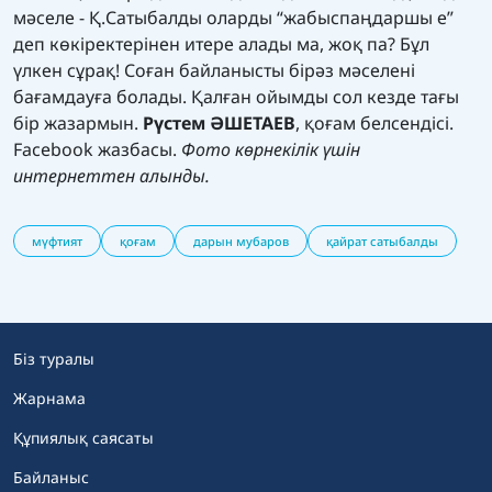
мәселе - Қ.Сатыбалды оларды “жабыспаңдаршы е”
деп көкіректерінен итере алады ма, жоқ па? Бұл
үлкен сұрақ! Соған байланысты бірәз мәселені
бағамдауға болады. Қалған ойымды сол кезде тағы
бір жазармын.
Рүстем ӘШЕТАЕВ
, қоғам белсендісі.
Facebook
жазбасы.
Фото көрнекілік үшін
интернеттен алынды.
мүфтият
қоғам
дарын мубаров
қайрат сатыбалды
Біз туралы
Жарнама
Құпиялық саясаты
Байланыс