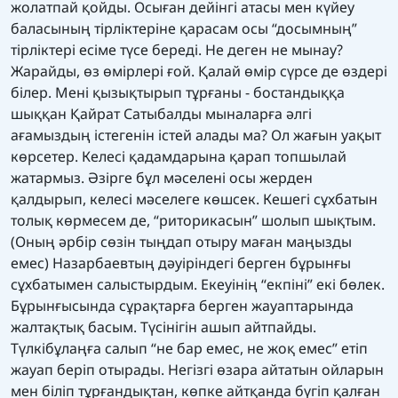
жолатпай қойды. Осыған дейінгі атасы мен күйеу
баласының тірліктеріне қарасам осы “досымның”
тірліктері есіме түсе береді. Не деген не мынау?
Жарайды, өз өмірлері ғой. Қалай өмір сүрсе де өздері
білер. Мені қызықтырып тұрғаны - бостандыққа
шыққан Қайрат Сатыбалды мыналарға әлгі
ағамыздың істегенін істей алады ма? Ол жағын уақыт
көрсетер. Келесі қадамдарына қарап топшылай
жатармыз. Әзірге бұл мәселені осы жерден
қалдырып, келесі мәселеге көшсек. Кешегі сұхбатын
толық көрмесем де, “риторикасын” шолып шықтым.
(Оның әрбір сөзін тыңдап отыру маған маңызды
емес) Назарбаевтың дәуіріндегі берген бұрынғы
сұхбатымен салыстырдым. Екеуінің “екпіні” екі бөлек.
Бұрынғысында сұрақтарға берген жауаптарында
жалтақтық басым. Түсінігін ашып айтпайды.
Түлкібұлаңға салып “не бар емес, не жоқ емес” етіп
жауап беріп отырады. Негізгі өзара айтатын ойларын
мен біліп тұрғандықтан, көпке айтқанда бүгіп қалған