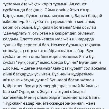
тұстарын өте жақсы көріп тұрмын. Ал кешегі
сұхбатында басқаша. Ойын еркін айтып отыр.
Қорқыныш, бұрынғы жалтақтық жоқ. Барын бардай
жіберіп тұр. Екі сұхбаттың ерекшелігін мен анық
көріп отырмын. Бұл қалай болғаны? Оны осылай
“даңғырлатып” отырған не құдірет деп ойланып
қалдым. Әдетте кез-келген мал жан шығарарда
тұяғын бір серпетіні бар. Немесе бұрышқа тақалған
қорқаудың соңғы сәтте бір атылатыны бар. Бұл
сұхбаттан мен ондайды көре алмадым. Яғни бұл
сұхбат “тұяқ серпу” емес. Сонда бұл не? Бұған дейін
Дос Көшім деген ағамыз “Халифат құрып” сол арқылы
дінді басқаруды ұсынған. Бұл ненің құдіретімен
айтылып жатқан дүние? Бүгіндері босап жатқан
Қайратпен бұл әңгімелердің арасындай байланыс
бар ма? Сұрақ көп. Жауап - әртүрлі ойларға
жетелейді. Менің ойым әзірге төмендегідей: Баяғы
“Нұрклан” өздерінің етек-жеңдерін жинап, жаңа
компания бастап жатыр. Бұған дейін басшыларынан