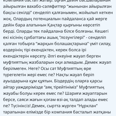
айырылған вахабо-сәляфиттер “жынынан айырылған
бақсы секілді” сенделіп қалғанымен, жойылып кеткен
жоқ. Олардың потенциалын пайдаланса қай жерге
дейін бара алатынын Қаңтар қырғыны көрсетіп
берді. Оларды тек пайдалана білсе болғаны. Кешегі
екі кісінің сұхбаттағы ашық “лозунгілері” - сенделіп
қалған тобырға “жарқын болашақтарына” үміт силау,
өздерінің тірі екендіктен, керек болса ірі
екендіктерін көрсету. Әлгі екеуіне жауап берген
муфтияттың жазбаларын оқи алмадым. Демек жауап
берілмеген. Неге? Осы сәт Муфтияттың өре
түрегелетін жері емес пе? Нақты жауап беріп
ауыздарына құм құятын. Біздердің оларға қарсы
айтар уәждерімізде “аяқ тірейтініміз” Муфтияттың
жауабы болуы керек емес пе? Шариғи жауаптарын
берсе, саяси жағын қоғам өзі-ақ талдап алады емес
пе? Түсініксіз! Демек, сыртта жүрген “Нұрклан”
тарапынан елімізде бір компания басталып жатқаны