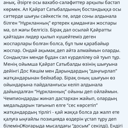
анық. Әзірге осы вахабо-сәләфиттер арқылы бастап
көрмек. Ал Қайрат Сатыбалдының бостандыққа осы
сәттерде шығуы сәйкестік пе, әлде соны алдынала
білген “Нұркланның” ертерек қамданған жоспары
ма, ол жағы белгісіз. Бірақ дәл осылай Қайратты
қайтадан лидер қылып күшейтеміз деген
жоспарлары болған болса, бұл тым қарабайыр
жоспар. Ондай ақымақ деп айта алмаймын оларды.
Сондықтан менде бұдан сәл күрделілеу ой туып тұр.
Менің ойымша Қайрат Сатыбалды өзінің шығуына
дейінгі Дос Көшім мен Дарындардың “даңғырлап”
жатқандарынан бейхабар. Бірақ оның шығуын өз
ойындарына пайдаланғысы келіп алдынала
дайындалған “Нұркланның” ойыны деп ойлаймын.
Чемпиондарды жинап дастархан жайып, олардың
медальдарын тағынып елге “сес көрсетіп”
жатқандардың тірлігі - қай жаққа болса да жалп ете
қалуға ыңғайлы позицияда өздерін ұстап тұру деп
білемін(Жоғарыда мысалдағы “досым” секілді). Ендігі