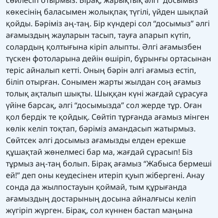
көкесінің баласымен жолықпақ түгілі, үйден шықпай
қойды. Бәріміз аң-таң. Бір күндері сол “досымыз” әлгі
ағамыздың жауларын тасып, тауға апарып күтіп,
солардың қолтығына кіріп алыпты. Әлгі ағамызбен
түскен фотоларына дейін өшіріп, бұрынғы ортасынан
теріс айналып кетті. Оның бәрін әлгі ағамыз естіп,
біліп отырған. Сонымен жарты жылдан соң ағамыз
толық ақталып шықты. Шыққан күні жағдай сұрасуға
үйіне барсақ, әлгі “досымызда” сол жерде тұр. Оған
қол бердік те қойдық. Сөйтіп тұрғанда ағамыз мінген
көлік келіп тоқтап, бәріміз амандасып жатырмыз.
Сөйтсек әлгі досымыз ағамызды елден ерекше
құшақтай жөнелмесі бар ма, жағдай сұрасып! Біз
тұрмыз аң-таң болып. Бірақ ағамыз “Жабыса бермеші
ей!” деп оны кеудесінен итеріп қуып жібергені. Анау
сонда да жылпостауын қоймай, тым құрығанда
ағамыздың достарының досына айналғысы келіп
жүгіріп жүрген. Бірақ, сол күннен бастап маңына