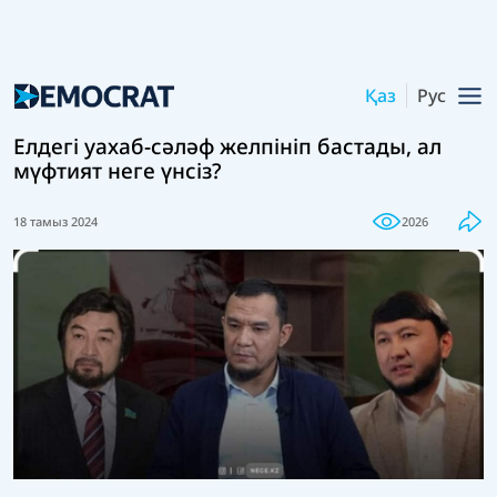
Қаз
Рус
Елдегі уахаб-сәләф желпініп бастады, ал
мүфтият неге үнсіз?
18 тамыз 2024
2026