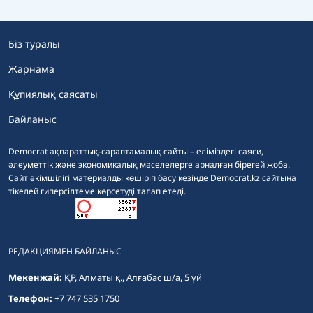
Біз туралы
Жарнама
Құпиялық саясаты
Байланыс
Democrat ақпараттық-сараптамалық сайты – еліміздегі саяси,
әлеуметтік және экономикалық мәселелерге арналған бірегей жоба.
Сайт әкімшілігі материалды көшіріп басу кезінде Democrat.kz сайтына
тікелей гиперсілтеме көрсетуді талап етеді.
РЕДАКЦИЯМЕН БАЙЛАНЫС
Мекенжай:
ҚР, Алматы қ., Алғабас ш/а, 5 үй
Телефон:
+7 747 535 1750