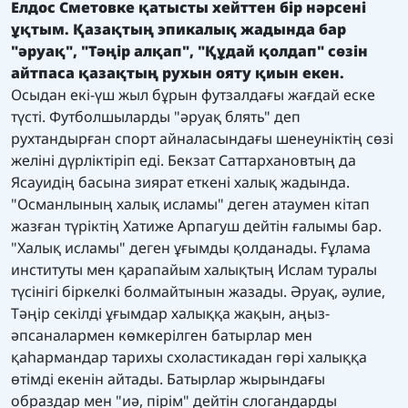
Елдос Сметовке қатысты хейттен бір нәрсені
ұқтым. Қазақтың эпикалық жадында бар
"әруақ", "Тәңір алқап", "Құдай қолдап" сөзін
айтпаса қазақтың рухын ояту қиын екен.
Осыдан екі-үш жыл бұрын футзалдағы жағдай еске
түсті. Футболшыларды "әруақ блять" деп
рухтандырған спорт айналасындағы шенеуніктің сөзі
желіні дүрліктіріп еді. Бекзат Саттархановтың да
Ясауидің басына зиярат еткені халық жадында.
"Османлының халық исламы" деген атаумен кітап
жазған түріктің Хатиже Арпагуш дейтін ғалымы бар.
"Халық исламы" деген ұғымды қолданады. Ғұлама
институты мен қарапайым халықтың Ислам туралы
түсінігі біркелкі болмайтынын жазады. Әруақ, әулие,
Тәңір секілді ұғымдар халыққа жақын, аңыз-
әпсаналармен көмкерілген батырлар мен
қаһармандар тарихы схоластикадан гөрі халыққа
өтімді екенін айтады. Батырлар жырындағы
образдар мен "иә, пірім" дейтін слогандарды