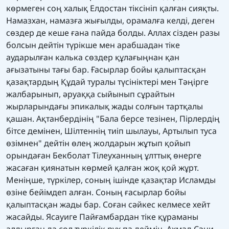
көрмеген соң халық Елдостан тіксініп қалған сияқты.
Намазхан, намазға жығылды, орамалға келді, деген
сөздер де кеше ғана пайда болды. Аллах сізден разы
болсын дейтін түрікше мен арабшадан тіке
аударылған калька сөздер құлағыңнан қан
ағызатыны тағы бар. Ғасырлар бойы қалыптасқан
қазақтардың Құдай туралы түсініктері мен Тәңірге
жалбарынып, әруаққа сыйынып сұрайтын
жырларындағы эпикалық жады солғын тартқалы
қашан. Ақтанбердінің "Бала берсе тезінен, Пірлердің
бітсе демінен, Шілтеннің тиіп шылауы, Артылып туса
өзімнен" дейтін өлең жолдарын жұтып қойып
орындаған Бекболат Тілеуханның ұлттық өнерге
жасаған қиянатын көрмей қалған жоқ қой жұрт.
Меніңше, түркілер, соның ішінде қазақтар Исламды
өзіне бейімдеп алған. Соның ғасырлар бойы
қалыптасқан жады бар. Соған сәйкес келмесе хейт
жасайды. Ясауиге Пайғамбардан тіке құраманы