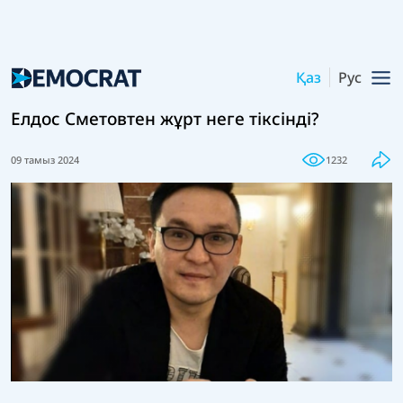
Қаз
Рус
Елдос Сметовтен жұрт неге тіксінді?
09 тамыз 2024
1232