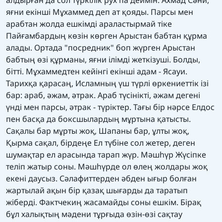
алдырған да сол түркілік рух па деймін. Ахмад Сәни,
яғни екінші Мұхаммед деп ат қояды. Парсы мен
арабтан жолда ешкімді араластырмай тіке
Пайғамбардың көзін көрген Арыстан бабтан құрма
алады. Ортада "посредник" боп жүрген Арыстан
бабтың өзі құрманы, яғни ілімді жеткізуші. Болды,
бітті. Мұхаммедтен кейінгі екінші адам - Ясауи.
Тарихқа қарасаң, Исламның үш түрлі өркениеттік ізі
бар: араб, әжам, әтрак. Араб түсінікті, әжам дегені
үнді мен парсы, әтрак - түріктер. Тағы бір нәрсе Елдос
пен басқа да боксшылардың мұртына қатысты.
Сақалы бар мұрты жоқ, Шапаны бар, ұлты жоқ,
Қырма сақал, бірдеңе Ел түбіне сол жетер, деген
шумақтар ел арасында тарап жүр. Мәшһүр Жүсіпке
теліп жатыр соны. Мәшһүрде ол өлең жолдары жоқ
екені даусыз. Сәлафиттерден әбден ығыр болған
жартылай ақын бір қазақ шығарды да таратып
жіберді. Фактчекиң жасамайды соны ешкім. Бірақ
бұл халықтың мәдени тұрғыда өзін-өзі сақтау