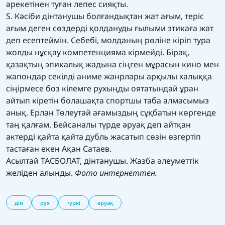
әрекетінен туған лепес сияқты.
S. Кәсіби дінтанушы болғандықтан жат ағым, теріс
ағым деген сөздерді қолдануды ғылыми этикаға жат
деп есептеймін. Себебі, молданың рөліне кіріп тура
жолды нұсқау компетенцияма кірмейді. Бірақ,
қазақтың эпикалық жадына сіңген мұрасын кино мен
жапондар секілді аниме жанрлары арқылы халыққа
сіңірмесе боз кілемге рухыңды оятатындай ұран
айтып кіретін болашақта спортшы таба алмасымыз
анық. Ерлан Төлеутай ағамыздың сұқбатын көргенде
таң қалғам. Бейсаналы түрде әруақ деп айтқан
актерді қайта қайта дубль жасатып сөзін өзгертіп
тастаған екен Ақан Сатаев.
Асылтай ТАСБОЛАТ, дінтанушы. Жазба әлеуметтік
желіден алынды.
Фото интернеттен.
дін
рух
түркі
әруақ