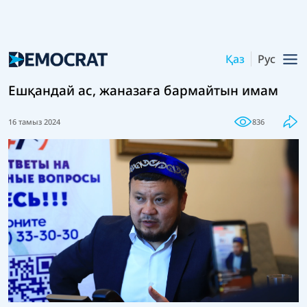
Қаз
Рус
Ешқандай ас, жаназаға бармайтын имам
16 тамыз 2024
836