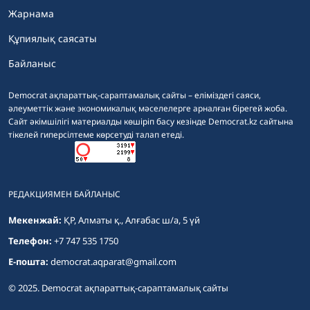
Жарнама
Құпиялық саясаты
Байланыс
Democrat ақпараттық-сараптамалық сайты – еліміздегі саяси,
әлеуметтік және экономикалық мәселелерге арналған бірегей жоба.
Сайт әкімшілігі материалды көшіріп басу кезінде Democrat.kz сайтына
тікелей гиперсілтеме көрсетуді талап етеді.
РЕДАКЦИЯМЕН БАЙЛАНЫС
Мекенжай:
ҚР, Алматы қ., Алғабас ш/а, 5 үй
Телефон:
+7 747 535 1750
E-пошта:
democrat.aqparat@gmail.com
© 2025. Democrat ақпараттық-сараптамалық сайты