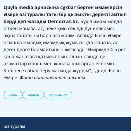
Quyla media арнасына сұхбат берген имам Ерсін
Әміре өзі туралы тағы бір қызықты деректі айтып
берді деп жазады Democrat.kz.
Бүкіл имам-молда
біткен жаназа, ас, неке қию секілді дүниелермен
ақша табатыны баршаға мәлім. Алайда Ерсін Әміре
осынша жылдық имамдық жұмысында жаназа, ас
дегендерге бармайтынын жеткізді. "Өмірімде 4-5 рет
қана жаназаға қатысыппын. Оның өзінде де
азаматтар өтінішімен жаназа шығарған екенмін.
Көбінесе сабақ беру жағында жүрдім",- дейді Ерсін
Әміре.
Фото интернеттен алынды.
имам
жаназа
ерсін әміре
Біз туралы