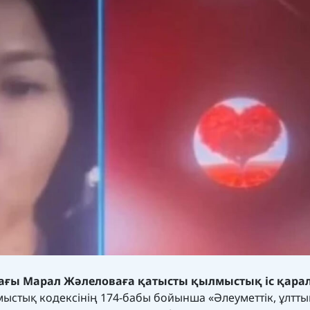
ағы Марал Жәлеловаға қатысты қылмыстық іс қара
стық кодексінің 174-бабы бойынша «Әлеуметтiк, ұлтты