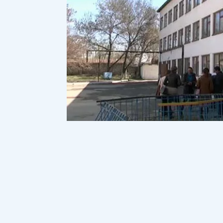
Шымкент қаласындағы №12 мектепт
аналар жиналысындағы орынсыз әрек
хабарлайды
Azattyq Rýhy
OTYRAR
-ға
мектепте оқитын ата-аналардың бірі д
директор ата-аналарға қатысты өрескел
босатуды сұраймыз. Жиналыста мен одан 