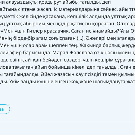
 дiни алауыздықты қоздыру» айыбы тағылды, деп
айтына сілтеме жасап. Іс материалдарына сәйкес, айып
уметтік желісінде қасақана, көпшілік алдында ұлттық а
 ұлттық абыройы мен қадір-қасиетін қорлаған. Ол кез
«Мен үшін Гитлер красавчик. Саған не ұнамайды? Ұлы О
енің бірде-бір атам соғыспаған (...). Әжелері мен атала
.). Мен үшін олар арам шөппен тең. Жақында барлық жерд
ікелей эфир барысында. Марал Жәлелова өз кінәсін мойы
а, өзінің айтқан бейәдеп сөздері үшін кешірім сұраған
лова тағылған айып бойынша кінәлі деп танылды. Оған е
 тағайындалды. Әйел жазасын қауіпсіздігі төмен қылмы
ады. Үкім заңды күшіне енген жоқ және шағымдануға жа
ва