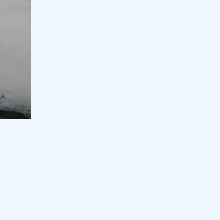
дабыл қақты
14:30, 06 тамыз 2026
10
Құдайберген Бекіштің "біртүрлі
видеосы" жұртты қыран-топан
күлкіге қарық қылды
14:00, 06 тамыз 2026
92
Атом электр станциясына кадр
дайын ба? МИФИ-дің Алматы
филиалы алғашқы түлектерін
шығарды
13:30, 06 тамыз 2026
24
Дариға Назарбаева мен үлы
Нұрәлиге қатысты өкінішті
ң ата-
ақпарат тарады
13:00, 06 тамыз 2026
134
йтуынша,
Ормуз келісімінің даулы шарты:
нен
Иран бұғазға кіретін кемелерді өзі
тексермек