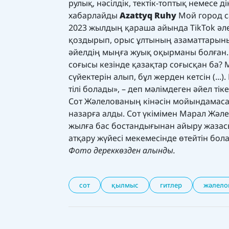
рулық, нәсiлдiк, тектік-топтық немесе
хабарлайды
Azattyq Ruhy
Мой город
с
2023 жылдың қараша айында TikTok әле
қоздырып, орыс ұлтының азаматтарының
әйелдің мыңға жуық оқырманы болған. 
соғысы кезінде қазақтар соғысқан ба? М
сүйектерін алып, бұл жерден кетсін (..
тілі болады», – деп мәлімдеген әйел т
Сот Жәлелованың кінәсін мойындамаса д
назарға алды. Сот үкімімен Марал Жәле
жылға бас бостандығынан айыру жазасы
атқару жүйесі мекемесінде өтейтін бол
Фото дереккөзден алынды.
сот
қылмыс
гитлер
жәлело