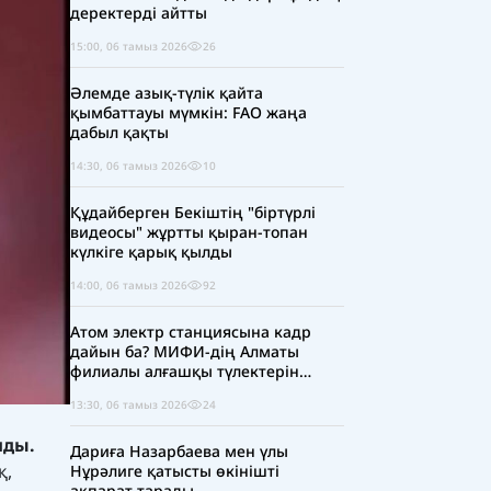
деректерді айтты
15:00, 06 тамыз 2026
26
Әлемде азық-түлік қайта
қымбаттауы мүмкін: FAO жаңа
дабыл қақты
14:30, 06 тамыз 2026
10
Құдайберген Бекіштің "біртүрлі
видеосы" жұртты қыран-топан
күлкіге қарық қылды
14:00, 06 тамыз 2026
92
Атом электр станциясына кадр
дайын ба? МИФИ-дің Алматы
филиалы алғашқы түлектерін
шығарды
13:30, 06 тамыз 2026
24
лды.
Дариға Назарбаева мен үлы
қ,
Нұрәлиге қатысты өкінішті
ақпарат тарады