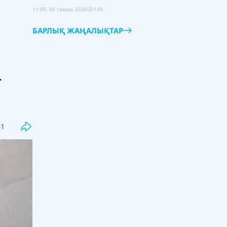
11:00, 06 тамыз 2026
149
БАРЛЫҚ ЖАҢАЛЫҚТАР
-
Соңғы
Танымал
Елімізде зорлық-зомбылық көрген
әйелге көмектесетін Aiel-qorgan.kz
сайты іске қосылады
41
15:10, 06 тамыз 2026
0
"Уахабиттің көбі имам, молда
болып алған" деген діндар сұмдық
деректерді айтты
15:00, 06 тамыз 2026
26
Әлемде азық-түлік қайта
қымбаттауы мүмкін: FAO жаңа