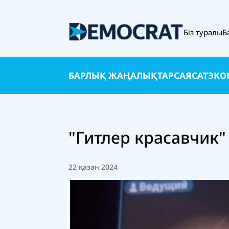
Біз туралы
Б
БАРЛЫҚ ЖАҢАЛЫҚТАР
САЯСАТ
ЭКО
"Гитлер красавчик"
22 қазан 2024