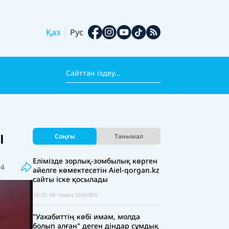
Қаз
Рус
ы
Соңғы
Танымал
Елімізде зорлық-зомбылық көрген
94
әйелге көмектесетін Aiel-qorgan.kz
сайты іске қосылады
15:10, 06 тамыз 2026
0
"Уахабиттің көбі имам, молда
болып алған" деген діндар сұмдық