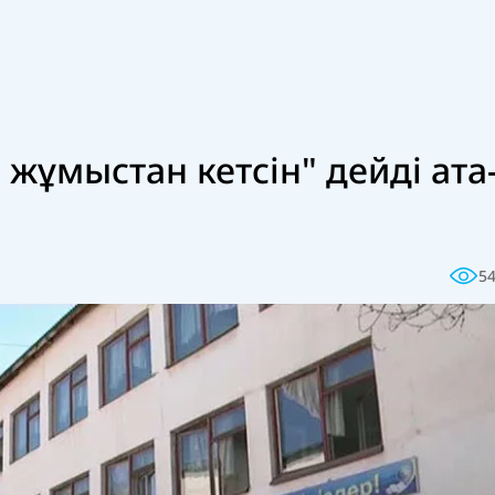
жұмыстан кетсін" дейді ата
5