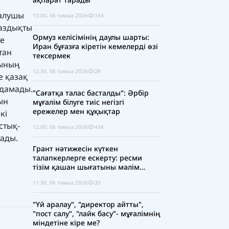
талушы
13:00, 06 тамыз 2026
134
раздықты
Ормуз келісімінің даулы шарты:
де
Иран бұғазға кіретін кемелерді өзі
тан
тексермек
рының
12:30, 06 тамыз 2026
28
е қазақ
ндамады.
"Сағатқа талас басталды": Әрбір
ын
мұғалім білуге тиіс негізгі
ережелер мен құқықтар
кі
стық-
12:00, 06 тамыз 2026
434
тады.
Грант нәтижесін күткен
талапкерлерге ескерту: ресми
тізім қашан шығатыны мәлім
болды
11:30, 06 тамыз 2026
35
"Үй аралау", "директор айтты",
"пост салу", "лайк басу"- мұғалімнің
міндетіне кіре ме?