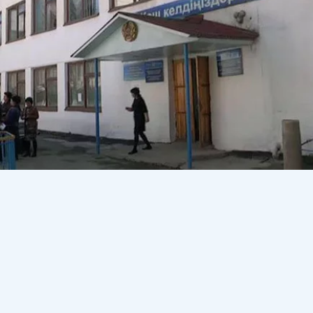
ің оқушыларының ата-аналары мектеп директорыны
еті үшін қызметінен босатуды талап етуде, деп
 сілтеме жасап.
Қала әкімімен кездесуде бес баласы №12
иректордың дөрекі әрекеті туралы шағымданды. Оның а
 сөздер айтқан. «Біз №12 мектептің директорын қызметі
қазақ тілінде сөйлеуін өтіндім, ал ол маған «Егер сізге