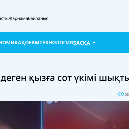
асты
Жарнама
Байланыс
НОМИКА
ҚОҒАМ
ТЕХНОЛОГИЯ
БАСҚА
 деген қызға сот үкімі шықт
6