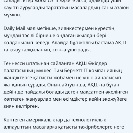
салады. Егер жоба сәтті жүзеге асса, адамдар үшін
қауіпті ауруларды тарататын масалардың саны азаюы
мүмкін.
Daily Mail мәліметінше, зиянкестермен күрестің
мұндай тәсілі бірнеше ондаған жылдан бері
қолданылып келеді. Алайда бұл жолғы бастама АҚШ-
та қызу талқыланып, сынға ұшырады.
Теннесси штатынан сайланған АҚШ Өкілдер
палатасының мүшесі Тим Берчетт IT-компанияның
жәндіктерге қатысты жобамен не үшін айналысып
жатқанын сұрады. Оның айтуынша, АҚШ-та бұған
дейін де пайдалы болады деген мақсатпен әкелінген
көптеген жануарлар мен өсімдіктер кейін экожүйеге
зиян келтірген.
Көптеген америкалықтар да технологиялық
алпауыттың масаларға қатысты тәжірибелерге неге