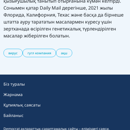
қызығушылық танытып отырғанына күмән келтірді.
Сонымен қатар Daily Mail дерегінше, 2021 жылы
Флорида, Калифорния, Техас және басқа да бірнеше
штатта ауру тарататын масалармен күресу үшін
зертханада өсірілген генетикалық түрлендірілген
масалар жіберілген болатын.
вирус
гугл компания
ақш
Біз туралы
Жарнама
Құпиялық саясаты
Байланыс
Democrat ақпараттық-сараптамалық сайты – еліміздегі саяси,