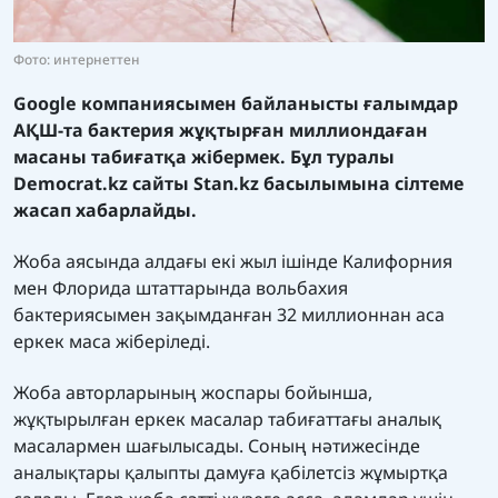
Фото: интернеттен
Google компаниясымен байланысты ғалымдар
АҚШ-та бактерия жұқтырған миллиондаған
масаны табиғатқа жібермек. Бұл туралы
Democrat.kz
сайты
Stan.kz
басылымына сілтеме
жасап хабарлайды.
Жоба аясында алдағы екі жыл ішінде Калифорния
мен Флорида штаттарында вольбахия
бактериясымен зақымданған 32 миллионнан аса
еркек маса жіберіледі.
Жоба авторларының жоспары бойынша,
жұқтырылған еркек масалар табиғаттағы аналық
масалармен шағылысады. Соның нәтижесінде
аналықтары қалыпты дамуға қабілетсіз жұмыртқа