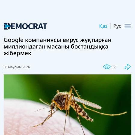
Қаз
Рус
Google компаниясы вирус жұқтырған
миллиондаған масаны бостандыққа
жібермек
08 маусым 2026
155