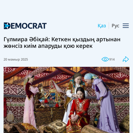
Қаз
Рус
Гүлмира Әбіқай: Кеткен қыздың артынан
жөнсіз киім апаруды қою керек
20 мамыр 2025
914