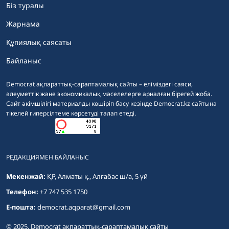
Біз туралы
Жарнама
Құпиялық саясаты
Байланыс
Democrat ақпараттық-сараптамалық сайты – еліміздегі саяси,
әлеуметтік және экономикалық мәселелерге арналған бірегей жоба.
Сайт әкімшілігі материалды көшіріп басу кезінде Democrat.kz сайтына
тікелей гиперсілтеме көрсетуді талап етеді.
РЕДАКЦИЯМЕН БАЙЛАНЫС
Мекенжай:
ҚР, Алматы қ., Алғабас ш/а, 5 үй
Телефон:
+7 747 535 1750
E-пошта:
democrat.aqparat@gmail.com
© 2025. Democrat ақпараттық-сараптамалық сайты