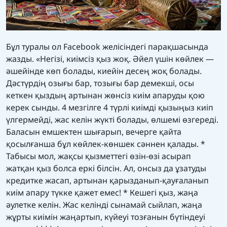
Бұл туралы ол Facebook желісіндегі парақшасында
жазды. «Негізі, киімсіз қыз жоқ. Әйел үшін көйлек —
әшейінде көп болады, киейін десең жоқ болады.
Дәстүрдің озығы бар, тозығы бар демекші, осы
кеткен қыздың артынан жөнсіз киім апаруды қою
керек сынды. 4 мезгілге 4 түрлі киімді қызыңыз киіп
үлгермейді, жас келін жүкті болады, өлшемі өзгереді.
Баласын емшектен шығарып, вечерге қайта
қосылғанша бұл көйлек-көншек сәннен қалады. *
Табысы мол, жақсы қызметтегі өзін-өзі асырап
жатқан қыз болса еркі білсін. Ал, онсыз да ұзатуды
кредитке жасап, артынан қарызданып-қауғаланып
киім апару түкке қажет емес! * Кешегі қыз, жаңа
әулетке келін. Жас келінді сынамай сыйлап, жаңа
жұрты киімін жаңартып, күйеуі тозғанын бүтіндеуі