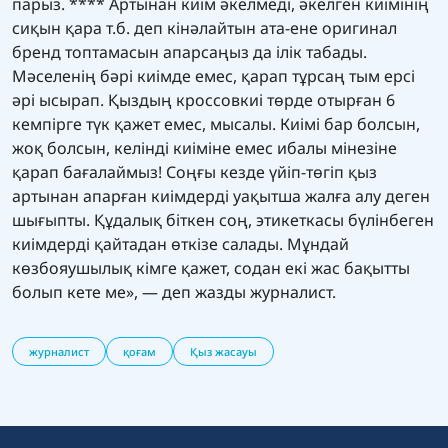
парыз. **** Артынан киім әкелмеді, әкелген киімінің
сиқын қара т.б. деп кінәлайтын ата-ене оригинал
бренд топтамасын апарсаңыз да ілік табады.
Мәселенің бәрі киімде емес, қарап тұрсаң тым ерсі
әрі ысырап. Қыздың кроссовкиі төрде отырған 6
кемпірге түк қажет емес, мысалы. Киімі бар болсын,
жоқ болсын, келінді киіміне емес ибалы мінезіне
қарап бағалаймыз! Соңғы кезде үйіп-төгіп қыз
артынан апарған киімдерді уақытша жалға алу деген
шығыпты. Құдалық біткен соң, этикеткасы бүлінбеген
киімдерді қайтадан өткізе салады. Мұндай
көзбояушылық кімге қажет, содан екі жас бақытты
болып кете ме», — деп жазды журналист.
журналист
қоғам
Қыз жасауы